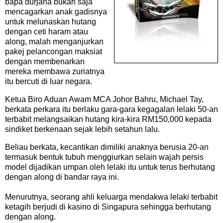
bapa durjana bukan saja
mencagarkan anak gadisnya
untuk melunaskan hutang
dengan ceti haram atau
along, malah menganjurkan
pakej pelancongan maksiat
dengan membenarkan
mereka membawa zuriatnya
itu bercuti di luar negara.
Ketua Biro Aduan Awam MCA Johor Bahru, Michael Tay,
berkata perkara itu berlaku gara-gara kegagalan lelaki 50-an
terbabit melangsaikan hutang kira-kira RM150,000 kepada
sindiket berkenaan sejak lebih setahun lalu.
Beliau berkata, kecantikan dimiliki anaknya berusia 20-an
termasuk bentuk tubuh menggiurkan selain wajah persis
model dijadikan umpan oleh lelaki itu untuk terus berhutang
dengan along di bandar raya ini.
Menurutnya, seorang ahli keluarga mendakwa lelaki terbabit
ketagih berjudi di kasino di Singapura sehingga berhutang
dengan along.