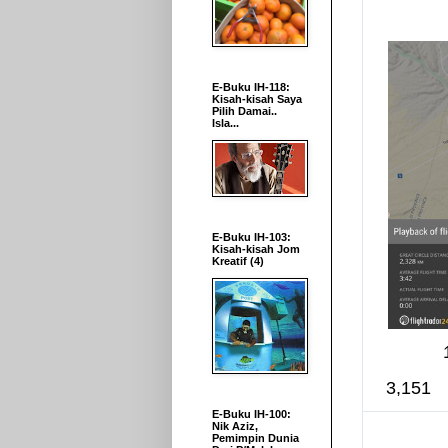
E-Buku IH-118:
Kisah-kisah Saya
Pilih Damai..
Isla...
E-Buku IH-103:
Kisah-kisah Jom
Kreatif (4)
3,151
E-Buku IH-100:
Nik Aziz,
Pemimpin Dunia