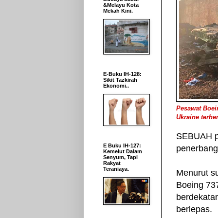
&Melayu Kota
Mekah Kini.
E-Buku IH-128:
Sikit Tazkirah
Ekonomi..
Pesawat Boei
Ukraine terhe
SEBUAH p
E Buku IH-127:
penerbanga
Kemelut Dalam
Senyum, Tapi
Rakyat
Teraniaya.
Menurut su
Boeing 737
berdekata
berlepas.