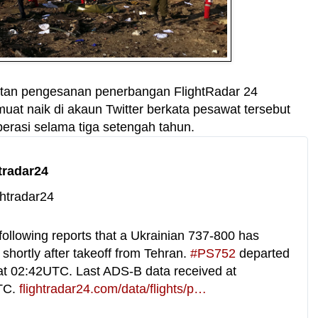
i
v
a
c
y
tan pengesanan penerbangan FlightRadar 24
uat naik di akaun Twitter berkata pesawat tersebut
perasi selama tiga setengah tahun.
tradar24
ghtradar24
ollowing reports that a Ukrainian 737-800 has 
shortly after takeoff from Tehran. 
#
PS752
 departed 
at 02:42UTC. Last ADS-B data received at 
C. 
h
flightradar24.com/data/flights/p
s
…
t
7