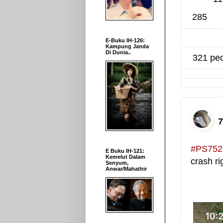
285
E-Buku IH-126:
Kampung Janda
Di Dunia..
321 peo
#
PS752
E Buku IH-121:
Kemelut Dalam
crash ri
Senyum,
Anwar/Mahathir