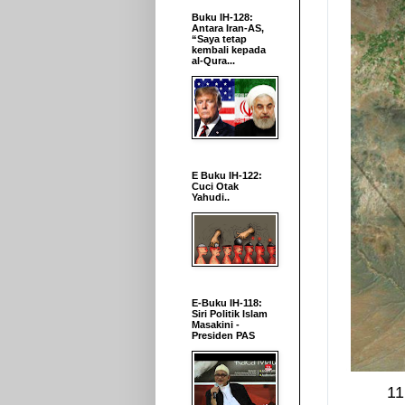
Buku IH-128:
Antara Iran-AS,
“Saya tetap
kembali kepada
al-Qura...
E Buku IH-122:
Cuci Otak
Yahudi..
E-Buku IH-118:
Siri Politik Islam
Masakini -
Presiden PAS
11