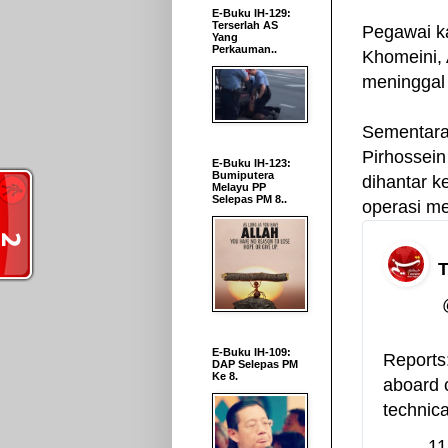
E-Buku IH-129:
Terserlah AS
Pegawai k
Yang
Perkauman..
Khomeini,
meninggal 
Sementara
Pirhossei
E-Buku IH-123:
Bumiputera
dihantar k
Melayu PP
Selepas PM 8..
operasi me
E-Buku IH-109:
Reports:
DAP Selepas PM
Ke 8.
aboard 
technica
11