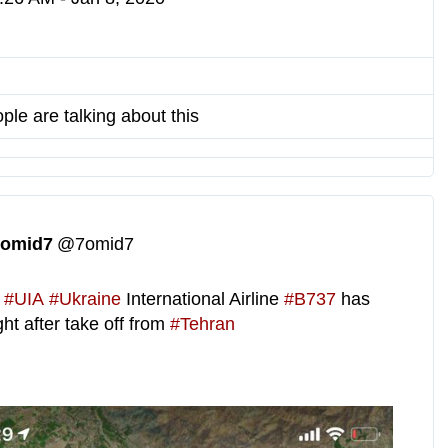
w
i
t
t
ple are talking about this
e
r
A
d
s
7omid7
@7omid7
i
n
f
#
UIA
#
Ukraine
 International Airline 
#
B737
 has 
o
ght after take off from 
#
Tehran
a
n
d
p
r