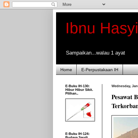
Ibnu Hasy
Sampaikan...walau 1 ayat
Home
E-Perpustakaan IH
E-Buku IH-130:
Wednesday, Janu
Hibur Hibur Sikit.
Pilihan..
Pesawat 
Terkorban
E-Buku IH-124:
Budaya Saudi