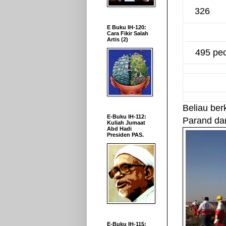
326
E Buku IH-120:
Cara Fikir Salah
Artis (2)
495 peo
Beliau berk
E-Buku IH-112:
Parand dan
Kuliah Jumaat
Abd Hadi
Presiden PAS.
E-Buku IH-115: