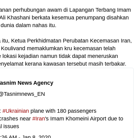
anan perhubungan awam di Lapangan Terbang Imam
 Ali Khashani berkata kesemua penumpang disahkan
dunia dalam nahas itu.
 itu, Ketua Perkhidmatan Perubatan Kecemasan Iran,
n Koulivand memaklumkan kru kecemasan telah
e lokasi kejadian namun tidak dapat meneruskan
nyelamat kerana kawasan tersebut masih terbakar.
Tasnim News Agency
✔
@Tasnimnews_EN
 
#
Ukrainian
 plane with 180 passengers 
crashes near 
#
Iran
's Imam Khomeini Airport due to 
l issues
:26 AM - Jan 8, 2020
T