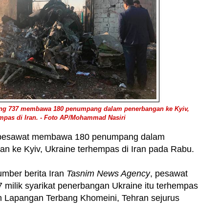
ng 737 membawa 180 penumpang dalam penerbangan ke Kyiv,
mpas di Iran. - Foto AP/Mohammad Nasiri
esawat membawa 180 penumpang dalam
n ke Kyiv, Ukraine terhempas di Iran pada Rabu.
mber berita Iran
Tasnim News Agency
, pesawat
 milik syarikat penerbangan Ukraine itu terhempas
n Lapangan Terbang Khomeini, Tehran sejurus