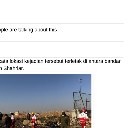
w
i
t
t
ple are talking about this
e
r
A
d
s
ata lokasi kejadian tersebut terletak di antara bandar
i
 Shahriar.
n
f
o
a
n
d
p
r