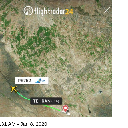
i
v
a
c
y
:31 AM - Jan 8, 2020
T