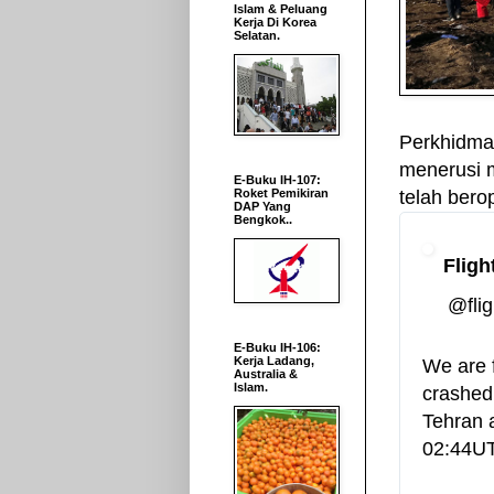
Islam & Peluang
Kerja Di Korea
Selatan.
Perkhidma
menerusi m
E-Buku IH-107:
telah bero
Roket Pemikiran
DAP Yang
Bengkok..
Fligh
✔
@fli
E-Buku IH-106:
Kerja Ladang,
We are f
Australia &
Islam.
crashed 
Tehran 
02:44UT