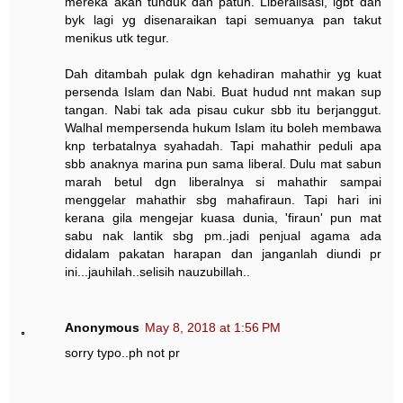
mereka akan tunduk dan patuh. Liberalisasi, lgbt dan
byk lagi yg disenaraikan tapi semuanya pan takut
menikus utk tegur.
Dah ditambah pulak dgn kehadiran mahathir yg kuat
persenda Islam dan Nabi. Buat hudud nnt makan sup
tangan. Nabi tak ada pisau cukur sbb itu berjanggut.
Walhal mempersenda hukum Islam itu boleh membawa
knp terbatalnya syahadah. Tapi mahathir peduli apa
sbb anaknya marina pun sama liberal. Dulu mat sabun
marah betul dgn liberalnya si mahathir sampai
menggelar mahathir sbg mahafiraun. Tapi hari ini
kerana gila mengejar kuasa dunia, 'firaun' pun mat
sabu nak lantik sbg pm..jadi penjual agama ada
didalam pakatan harapan dan janganlah diundi pr
ini...jauhilah..selisih nauzubillah..
Anonymous
May 8, 2018 at 1:56 PM
sorry typo..ph not pr