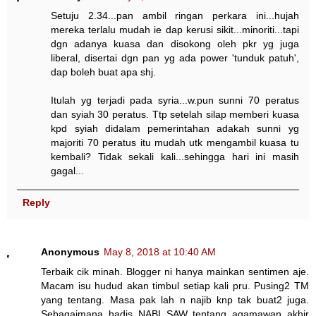
Setuju 2.34...pan ambil ringan perkara ini...hujah
mereka terlalu mudah ie dap kerusi sikit...minoriti...tapi
dgn adanya kuasa dan disokong oleh pkr yg juga
liberal, disertai dgn pan yg ada power 'tunduk patuh',
dap boleh buat apa shj.
Itulah yg terjadi pada syria...w.pun sunni 70 peratus
dan syiah 30 peratus. Ttp setelah silap memberi kuasa
kpd syiah didalam pemerintahan adakah sunni yg
majoriti 70 peratus itu mudah utk mengambil kuasa tu
kembali? Tidak sekali kali...sehingga hari ini masih
gagal...
Reply
Anonymous
May 8, 2018 at 10:40 AM
Terbaik cik minah. Blogger ni hanya mainkan sentimen aje.
Macam isu hudud akan timbul setiap kali pru. Pusing2 TM
yang tentang. Masa pak lah n najib knp tak buat2 juga.
Sebagaimana hadis NABI SAW tentang agamawan akhir