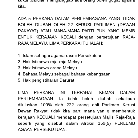
kukuh,barulah menganggap ada orang boleh gugat agama
kita.
ADA 5 PERKARA DALAM PERLEMBAGANA YANG TIDAK
BOLEH DIUBAH OLEH 22 KERUSI PARLIMEN (DEWAN
RAKAYAT) ATAU MANA-MANA PARTI PUN YANG MEMB
ENTUK KERAJAAN KECALI dengan persetujuan RAJA-
RAJA MELAYU. LIMA PERKARA ITU IALAH;
1. Islam sebagai agama rasmi Persekutuan
2. Hak Istimewa raja-raja Melayu
3. Hak Istimewa orang Melayu
4. Bahasa Melayu sebagai bahasa kebangsaan
5. Hak pengistiharan Darurat
LIMA PERKARA INI TERPAHAT KEMAS DALAM
PERLEMBAGAAN. Ia tidak boleh diubah sekalipun
diluluskan 100% oleh 222 orang ahli Parlimen Kerusi
Dewan Rakyat, tidak kira parti mana yan g membentuk
kerajaan KECUALI mendapat persetujuan Majlis Raja-Raja
seperti yang disebut dalam Afrtikel 159(5) PERLEMB
AGAAN PERSEKUTUAN.