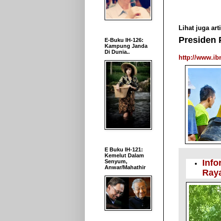
Lihat juga arti
Presiden 
E-Buku IH-126:
Kampung Janda
Di Dunia..
http://www.i
E Buku IH-121:
Kemelut Dalam
Info
Senyum,
Anwar/Mahathir
Raya