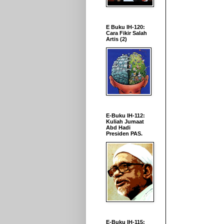
E Buku IH-120:
Cara Fikir Salah
Artis (2)
E-Buku IH-112:
Kuliah Jumaat
Abd Hadi
Presiden PAS.
E-Buku IH-115: