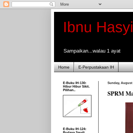
Ibnu Hasy
Sampaikan...walau 1 ayat
Home
E-Perpustakaan IH
E-Buku IH-130:
Sunday, August 
Hibur Hibur Sikit.
Pilihan..
SPRM Mas
E-Buku IH-124:
Budaya Saudi