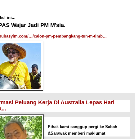
kel ini...
PAS Wajar Jadi PM M'sia.
bnuhasyim.com/…/calon-pm-pembangkang-tun-m-timb…
rmasi Peluang Kerja Di Australia Lepas Hari
...
Pihak kami sanggup pergi ke Sabah
&Sarawak memberi maklumat