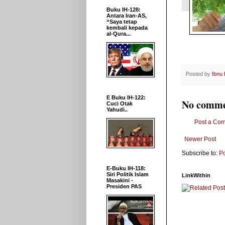
Buku IH-128:
Antara Iran-AS,
“Saya tetap
kembali kepada
al-Qura...
Posted by
Ibnu
E Buku IH-122:
No comme
Cuci Otak
Yahudi..
Post a Co
Newer Post
Subscribe to:
P
E-Buku IH-118:
Siri Politik Islam
LinkWithin
Masakini -
Presiden PAS