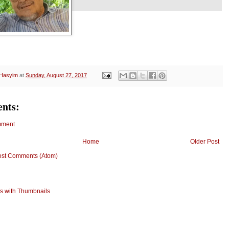
 Hasyim
at
Sunday, August 27, 2017
nts:
mment
Home
Older Post
ost Comments (Atom)