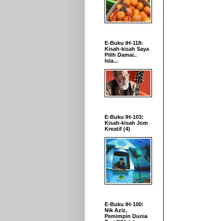
E-Buku IH-118:
Kisah-kisah Saya
Pilih Damai..
Isla...
E-Buku IH-103:
Kisah-kisah Jom
Kreatif (4)
E-Buku IH-100:
Nik Aziz,
Pemimpin Dunia