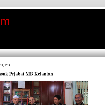
im
27, 2017
uk Pejabat MB Kelantan