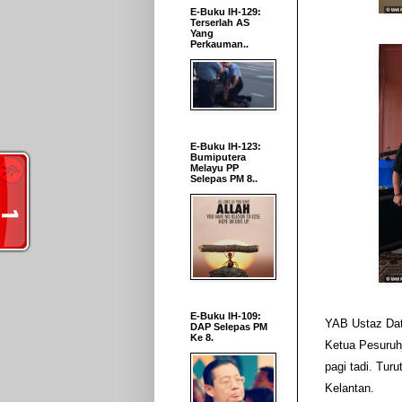
E-Buku IH-129:
Terserlah AS
Yang
Perkauman..
E-Buku IH-123:
Bumiputera
Melayu PP
Selepas PM 8..
E-Buku IH-109:
YAB Ustaz Dat
DAP Selepas PM
Ke 8.
Ketua Pesuruh
pagi tadi. Tu
Kelantan.