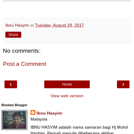
Ibnu Hasyim
at
Tuesday, August 29, 2017
Share
No comments:
Post a Comment
‹
›
Home
View web version
Biodata Blogger
Ibnu Hasyim
Malaysia
IBNU HASYIM adalah nama samaran bagi Hj Mohd
Hashim. Pernah menulis dibeberapa akhbar