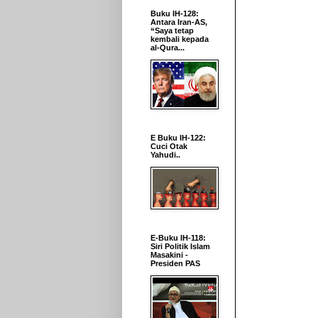
Buku IH-128:
Antara Iran-AS,
“Saya tetap
kembali kepada
al-Qura...
E Buku IH-122:
Cuci Otak
Yahudi..
E-Buku IH-118:
Siri Politik Islam
Masakini -
Presiden PAS