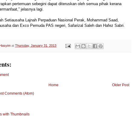
apkan pertemuan sebegini dapat diteruskan oleh semua pihak kerana
ermanfaat,” jelasnya lagi.
lah Setiausaha Lajnah Perpaduan Nasional Perak, Mohammad Saad,
ausaha dan Exco Pemuda PAS negeri, Safarizal Saleh dan Hafez Sabri.
 Hasyim
at
Thursday, January 31, 2013
nts:
mment
Home
Older Post
ost Comments (Atom)