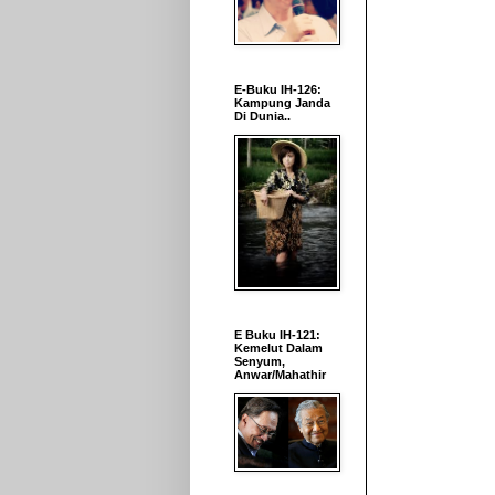
E-Buku IH-126:
Kampung Janda
Di Dunia..
E Buku IH-121:
Kemelut Dalam
Senyum,
Anwar/Mahathir