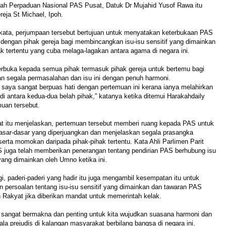
nah Perpaduan Nasional PAS Pusat, Datuk Dr Mujahid Yusof Rawa itu
reja St Michael, Ipoh.
rkata, perjumpaan tersebut bertujuan untuk menyatakan keterbukaan PAS
dengan pihak gereja bagi membincangkan isu-isu sensitif yang dimainkan
ak tertentu yang cuba melaga-lagakan antara agama di negara ini.
erbuka kepada semua pihak termasuk pihak gereja untuk bertemu bagi
 segala permasalahan dan isu ini dengan penuh harmoni.
, saya sangat berpuas hati dengan pertemuan ini kerana ianya melahirkan
f di antara kedua-dua belah pihak,” katanya ketika ditemui Harakahdaily
uan tersebut.
 itu menjelaskan, pertemuan tersebut memberi ruang kepada PAS untuk
asar-dasar yang diperjuangkan dan menjelaskan segala prasangka
 serta momokan daripada pihak-pihak tertentu. Kata Ahli Parlimen Parit
S juga telah memberikan penerangan tentang pendirian PAS berhubung isu
yang dimainkan oleh Umno ketika ini.
agi, paderi-paderi yang hadir itu juga mengambil kesempatan itu untuk
persoalan tentang isu-isu sensitif yang dimainkan dan tawaran PAS
 Rakyat jika diberikan mandat untuk memerintah kelak.
i sangat bermakna dan penting untuk kita wujudkan suasana harmoni dan
gala prejudis di kalangan masyarakat berbilang bangsa di negara ini.