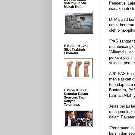
Pengerusi Laj
&Melayu Kota
Mekah Kini.
diadakan di Ge
Dr Mujahid be
untuk bertemu 
oleh pihak-pih
“PAS sangat t
E-Buku IH-128:
membincangkan
Sikit Tazkirah
“Alhamdulillah
Ekonomi..
perkara positi
selepas pertem
AJK PAS Pusat
menjelaskan d
terhadap parti
Buntar itu, PA
E Buku IH-127:
Kemelut Dalam
kalimah Allah 
Senyum, Tapi
Rakyat
Teraniaya.
Jelas beliau l
mengemukakan 
dalam Pakatan
“Pertemuan in
bersih dari se