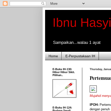
Ibnu Hasy
Sampaikan...walau 1 ayat
Home
E-Perpustakaan IH
E-Buku IH-130:
Thursday, Janua
Hibur Hibur Sikit.
Pilihan..
Pertemua
Mujahid menya
IPOH:
Pertemua
E-Buku IH-124:
dengan penuh 
Budaya Saudi