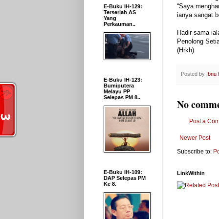
“Saya menghar
E-Buku IH-129:
Terserlah AS
ianya sangat b
Yang
Perkauman..
Hadir sama ia
Penolong Seti
(Hrkh)
Posted by
Ibnu
E-Buku IH-123:
Bumiputera
Melayu PP
Selepas PM 8..
No comme
Post a Co
Newer Post
Subscribe to:
P
E-Buku IH-109:
LinkWithin
DAP Selepas PM
Ke 8.