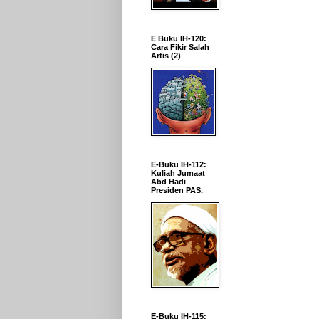
E Buku IH-120:
Cara Fikir Salah
Artis (2)
E-Buku IH-112:
Kuliah Jumaat
Abd Hadi
Presiden PAS.
E-Buku IH-115: