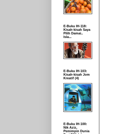
E-Buku IH-118:
Kisah-kisah Saya
Pilih Damai..
Isla...
E-Buku IH-103:
Kisah-kisah Jom
Kreatif (4)
E-Buku IH-100:
Nik Aziz,
Pemimpin Dunia