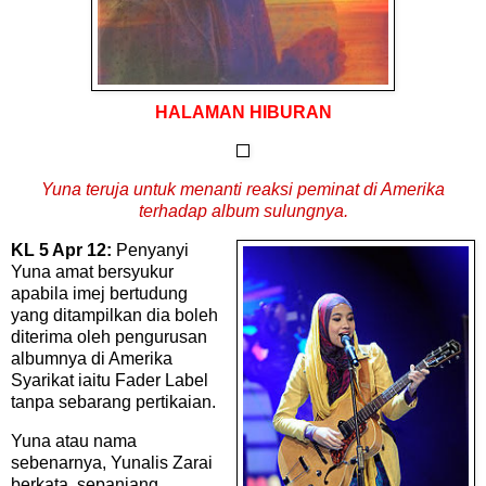
HALAMAN HIBURAN
Yuna teruja untuk menanti reaksi peminat di Amerika
terhadap album sulungnya.
K
L 5 Apr 12:
Penyanyi
Yuna amat bersyukur
apabila imej bertudung
yang ditampilkan dia boleh
diterima oleh pengurusan
albumnya di Amerika
Syarikat iaitu Fader Label
tanpa sebarang pertikaian.
Yuna atau nama
sebenarnya, Yunalis Zarai
berkata, sepanjang