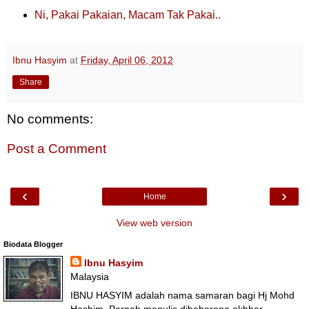
Ni, Pakai Pakaian, Macam Tak Pakai..
Ibnu Hasyim
at
Friday, April 06, 2012
Share
No comments:
Post a Comment
‹
›
Home
View web version
Biodata Blogger
Ibnu Hasyim
Malaysia
IBNU HASYIM adalah nama samaran bagi Hj Mohd
Hashim. Pernah menulis dibeberapa akhbar