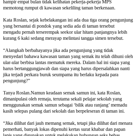
hampir empat bulan tidak kelihatan pekerja-pekerja MPS
memotong rumput di kawasan sekeliling taman berkenaan.
Kata Roslan, sejak kebelakangan ini ada dua tiga orang pengunjung
yang bersantai di pondok yang sedia ada di taman tersebut
mengadu pernah
terserempak seekor ular hitam panjangnya lebih
kurang 6 kaki sedang merayap melintasi tangga simen tersebut.
“Alangkah berbahayanya jika ada pengunjung yang tidak
menyedari bahawa kawasan taman yang semak itu telah dihuni oleh
ular-ular berbisa lantas mematuk mereka. Dalam hal ini siapa yang
harus bertanggungjawab dan siapa yang harus dipersalahkan nanti
jika terjadi perkara buruk seumpama itu berlaku kepada para
pengunjung?”
Tanya Roslan.Namun keadaan semak samun ini, kata Roslan,
dimanipulasi oleh remaja, terutama sekali pelajar sekolah yang
menggunakan semak samun sebagai ‘bilik atau ranjang’ memadu
kasih selepas pulang dari sekolah dan berpeleseran di taman ini.
“Jika dilihat dari jauh memang semak, tetapi jika dilihat dari menara
pemerhati, banyak lokas dipenuhi kertas surat khabar dan papan
lapis yang digunakan untuk melakukan hubungan seks bebas