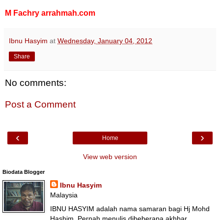
M Fachry
arrahmah.com
Ibnu Hasyim
at
Wednesday, January 04, 2012
Share
No comments:
Post a Comment
‹
›
Home
View web version
Biodata Blogger
Ibnu Hasyim
Malaysia
IBNU HASYIM adalah nama samaran bagi Hj Mohd
Hashim. Pernah menulis dibeberapa akhbar