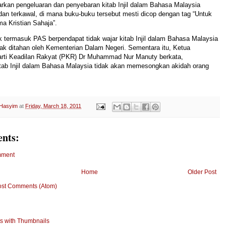
rkan pengeluaran dan penyebaran kitab Injil dalam Bahasa Malaysia
dan terkawal, di mana buku-buku tersebut mesti dicop dengan tag “Untuk
a Kristian Sahaja”.
 termasuk PAS berpendapat tidak wajar kitab Injil dalam Bahasa Malaysia
ak ditahan oleh Kementerian Dalam Negeri. Sementara itu, Ketua
rti Keadilan Rakyat (PKR) Dr Muhammad Nur Manuty berkata,
tab Injil dalam Bahasa Malaysia tidak akan memesongkan akidah orang
 Hasyim
at
Friday, March 18, 2011
nts:
mment
Home
Older Post
ost Comments (Atom)