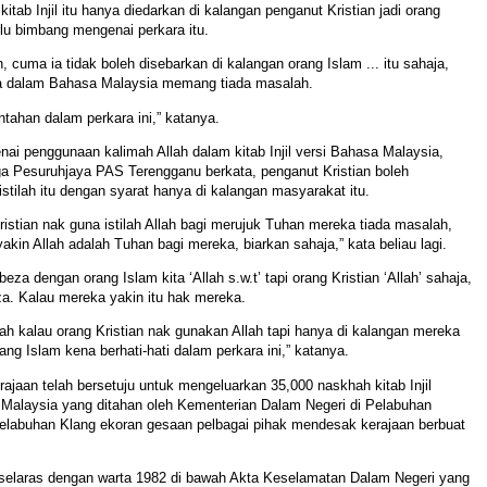
kitab Injil itu hanya diedarkan di kalangan penganut Kristian jadi orang
rlu bimbang mengenai perkara itu.
, cuma ia tidak boleh disebarkan di kalangan orang Islam ... itu sahaja,
a dalam Bahasa Malaysia memang tiada masalah.
ntahan dalam perkara ini,” katanya.
ai penggunaan kalimah Allah dalam kitab Injil versi Bahasa Malaysia,
ga Pesuruhjaya PAS Terengganu berkata, penganut Kristian boleh
tilah itu dengan syarat hanya di kalangan masyarakat itu.
ristian nak guna istilah Allah bagi merujuk Tuhan mereka tiada masalah,
akin Allah adalah Tuhan bagi mereka, biarkan sahaja,” kata beliau lagi.
beza dengan orang Islam kita ‘Allah s.w.t’ tapi orang Kristian ‘Allah’ sahaja,
eza. Kalau mereka yakin itu hak mereka.
ah kalau orang Kristian nak gunakan Allah tapi hanya di kalangan mereka
ang Islam kena berhati-hati dalam perkara ini,” katanya.
erajaan telah bersetuju untuk mengeluarkan 35,000 naskhah kitab Injil
Malaysia yang ditahan oleh Kementerian Dalam Negeri di Pelabuhan
elabuhan Klang ekoran gesaan pelbagai pihak mendesak kerajaan berbuat
 selaras dengan warta 1982 di bawah Akta Keselamatan Dalam Negeri yang