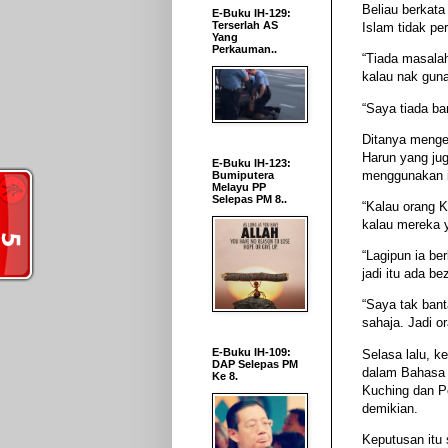
Beliau berkata 
E-Buku IH-129:
Terserlah AS
Islam tidak pe
Yang
Perkauman..
“Tiada masalah
kalau nak gun
“Saya tiada ba
Ditanya mengen
Harun yang ju
E-Buku IH-123:
menggunakan is
Bumiputera
Melayu PP
Selepas PM 8..
“Kalau orang K
kalau mereka y
“Lagipun ia ber
jadi itu ada b
“Saya tak bant
sahaja. Jadi or
E-Buku IH-109:
Selasa lalu, k
DAP Selepas PM
dalam Bahasa 
Ke 8.
Kuching dan P
demikian.
Keputusan itu