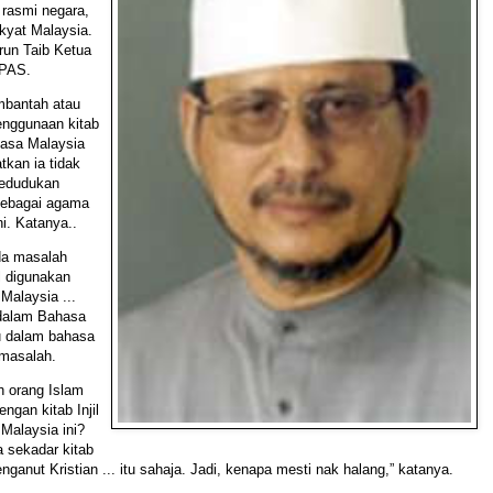
 rasmi negara,
kyat Malaysia.
run Taib Ketua
PAS.
mbantah atau
nggunaan kitab
hasa Malaysia
tkan ia tidak
kedudukan
sebagai agama
ni. Katanya..
da masalah
il digunakan
Malaysia ...
dalam Bahasa
u dalam bahasa
 masalah.
h orang Islam
engan kitab Injil
Malaysia ini?
a sekadar kitab
nganut Kristian ... itu sahaja. Jadi, kenapa mesti nak halang,” katanya.