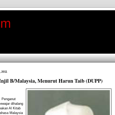
im
, 2011
Injil B/Malaysia, Menurut Harun Taib (DUPP)
: Penganut
sewajar dihalang
akan Al Kitab
hasa Malaysia