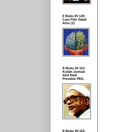
E Buku IH-120:
Cara Fikir Salah
Artis (2)
E-Buku IH-112:
Kuliah Jumaat
Abd Hadi
Presiden PAS.
E-Buku IH-115: