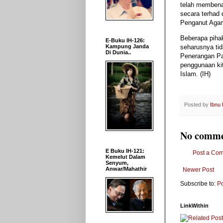
telah membena
secara terhad 
Penganut Agam
Beberapa pihak
E-Buku IH-126:
seharusnya tid
Kampung Janda
Di Dunia..
Penerangan Pa
penggunaan ki
Islam. (IH)
Posted by
Ibnu
No comme
E Buku IH-121:
Post a Co
Kemelut Dalam
Senyum,
Anwar/Mahathir
Newer Post
Subscribe to:
P
LinkWithin