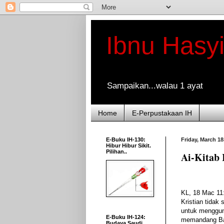
Ibnu Hasy
Sampaikan...walau 1 ayat
Home
E-Perpustakaan IH
E-Buku IH-130:
Friday, March 18
Hibur Hibur Sikit.
Pilihan..
Ai-Kitab 
KL, 18 Mac 11
Kristian tidak 
untuk menggun
E-Buku IH-124:
memandang Ba
Budaya Saudi