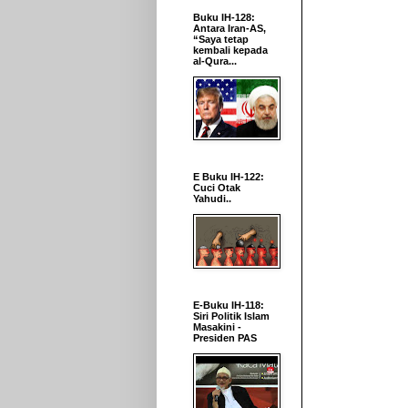
Buku IH-128:
Antara Iran-AS,
“Saya tetap
kembali kepada
al-Qura...
E Buku IH-122:
Cuci Otak
Yahudi..
E-Buku IH-118:
Siri Politik Islam
Masakini -
Presiden PAS