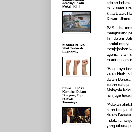
adalah bahasa
&Melayu Kota
Mekah Kini.
milik semua ra
Kata Datuk Ha
Dewan Ulama 
PAS tidak me
menghalang pe
Injil dalam Ba
sambil menyifa
E-Buku IH-128:
Sikit Tazkirah
menjejaskan 
Ekonomi..
agama Islam 
rasmi negara i
“Bagi saya tia
kalau kitab Inj
dalam Bahasa 
bukan sahaja 
E Buku IH-127:
Malaysia kala
Kemelut Dalam
lain juga tiada
Senyum, Tapi
Rakyat
Teraniaya.
“Adakah akida
akan terjejas d
dalam Bahasa 
Tidak, ia hany
yang dibaca pe