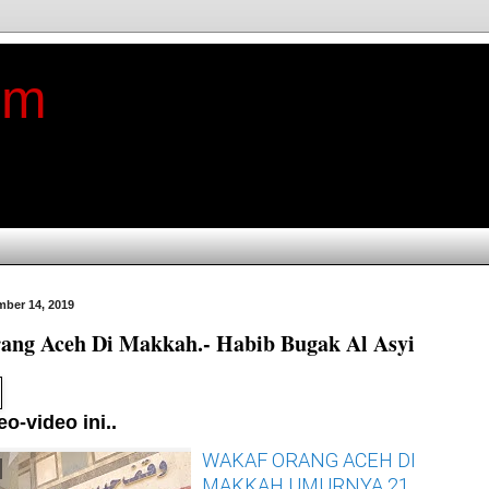
im
ber 14, 2019
ang Aceh Di Makkah.- Habib Bugak Al Asyi
o-video ini..
WAKAF ORANG ACEH DI
MAKKAH UMURNYA 219