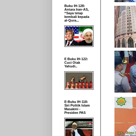
Buku IH-128:
Antara Iran-AS,
“Saya tetap
kembali kepada
al-Qura...
E Buku IH-122:
Cuci Otak
Yahudi..
E-Buku IH-118:
Siri Politik Islam
Masakini -
Presiden PAS