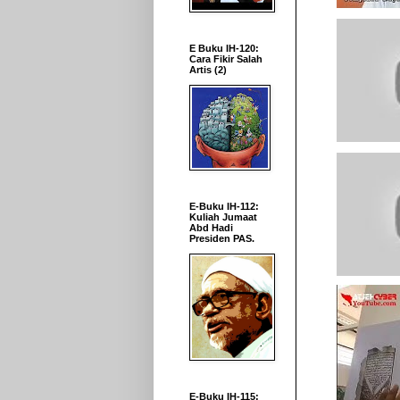
E Buku IH-120:
Cara Fikir Salah
Artis (2)
E-Buku IH-112:
Kuliah Jumaat
Abd Hadi
Presiden PAS.
E-Buku IH-115: