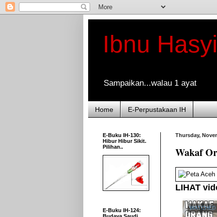
Ibnu Hasy
Sampaikan...walau 1 ayat
Home
E-Perpustakaan IH
E-Buku IH-130:
Thursday, Novem
Hibur Hibur Sikit.
Pilihan..
Wakaf Or
LIHAT vide
WATCHED
E-Buku IH-124:
Budaya Saudi