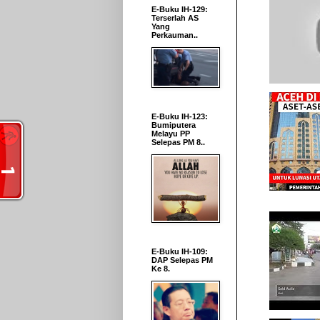
E-Buku IH-129:
Terserlah AS
Yang
Perkauman..
E-Buku IH-123:
Bumiputera
Melayu PP
Selepas PM 8..
E-Buku IH-109:
DAP Selepas PM
Ke 8.