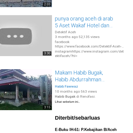
Elhanief Group Desember 2016
2:03
menginap ...
punya orang aceh di arab
5 Aset Wakaf Hotel dan
bangunan Untuk Jamaah
Detektif Aceh
3 months ago
52,135 views
Haji Aceh Di Mekkah
facebook
https://www.facebook.com/Detektif-Aceh-
325168331366791/
instagram
https://www.instagram.com/det
3:30
ektifaceh/?hl=
Makam Habib Bugak,
Habib Abdurrahman
Alhabsyi
Habib Fawwaz
10 months ago
563 views
Habib Bugak
di Renofasi.
Lihat sebelum ini..
3:15
Diterbit/sebarluas
E-Buku IH-61: P.Kebajikan B/Aceh