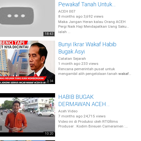
Pewakaf Tanah Untuk
Orang Aceh Di Mekkah
ACEH 007
8 months ago
3,692 views
Maka Jangan Heran kalau Orang ACEH
Pergi Naik Haji Mendapatkan Uang Saku
Pada Saat Mau Pulang,,Uang Tersebut
ialah ...
18:43
Bunyi Ikrar Wakaf Habib
Bugak Asyi
Catatan Sejarah
1 month ago
233 views
Rencana pemerintah pusat untuk
mengambil alih pengelolaan tanah
wakaf
habib bugak
asyi yang berada di kota
3:34
Mekkah atau ...
HABIB BUGAK
DERMAWAN ACEH
SEPANJANG MASSA
Aceh Video
7 months ago
24,715 views
Video ini di Produksi oleh RTGfilms
Produser : Kodim Bireuen Cameramen :
Rahmat T Geurugok Editor : WI RTGfilms ...
10:20