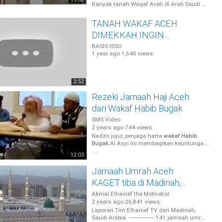
Banyak tanah Waqaf Aceh di Arab Saudi ...
TANAH WAKAF ACEH
DIMEKKAH INGIN
DIKELOLA PEMERINTAH
BASIS ISSU
1 year ago
1,540 views
PUSAT
2:52
Rezeki Jamaah Haji Aceh
dari Wakaf Habib Bugak
SMS Video
2 years ago
744 views
Nadzir jujur, penjaga harta
wakaf Habib
Bugak
Al Asyi ini membagikan keuntungan
kepada jamaah haji asal Aceh. Ini video
...
12:03
Jamaah Umrah Aceh
KAGET tiba di Madinah,
KENAPA?
Akmal Elhanief the Motivator
2 years ago
26,841 views
Laporan Tim Elhanief TV dari Madinah,
Saudi Arabia. ----------------- 141 jamaah umrah