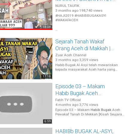
TAHUN
NURUL TAUFIK
3 months ago
198,740 views
#HAJI2019 #HABIBBUGAKASYI
#WAKAFACEH
18:08
Assalamualaikum
Sejarah Tanah Wakaf
Mudah-mudahan Allah permudah Langkah
Orang Aceh di Makkah |
kita menuju Masjid Nabawi dan ...
Habib Bugak Al Asyi
Zuar Aceh Channel
3 months ago
3,359 views
Habib Bugak Al Asyi telah mewariskan
kepada masyarakat Aceh harta yang
sangat berharga yakni lebih 300 juta Riyal
17:18
Saudi Arabi ...
Episode 03 – Makam
Habib Bugak Aceh
Pewakaf Tanah Di
Fatih TV Official
4 months ago
3,776 views
Mekkah [Kisah Seujarah] -
Episode 03 – Makam
Habib Bugak
Aceh
Fatih TV Official
Pewakaf Tanah Di Mekkah [Kisah Seujarah]
- Fatih TV Official
Habib Bugak
, Nama ...
6:59
HABIBb BUGAK AL-ASYI,