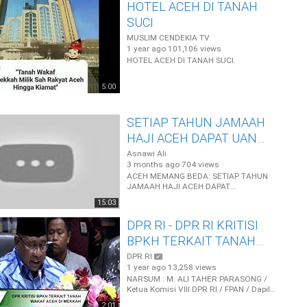
HOTEL ACEH DI TANAH
SUCI
MUSLIM CENDEKIA TV
1 year ago
101,106 views
HOTEL ACEH DI TANAH SUCI.
5:00
SETIAP TAHUN JAMAAH
HAJI ACEH DAPAT UANG
WAKAF
Asnawi Ali
3 months ago
704 views
ACEH MEMANG BEDA: SETIAP TAHUN
JAMAAH HAJI ACEH DAPAT
UANG
WAKAF
(VIDEO)
15:03
PENJELASAN
WAKAF
BAITUL ...
DPR RI - DPR RI KRITISI
BPKH TERKAIT TANAH
WAKAF ACEH DI
DPR RI
1 year ago
13,258 views
MEKKAH
NARSUM : M. ALI TAHER PARASONG /
Ketua Komisi VIII DPR RI / FPAN / Dapil
BANTEN III (TVR Parlemen - Biro
2:01