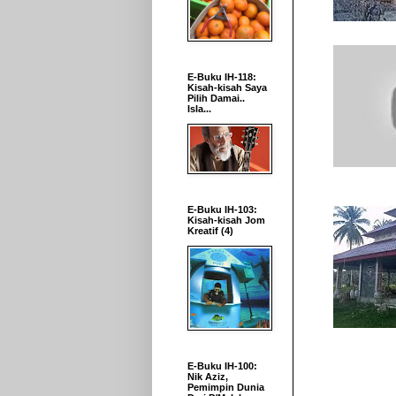
E-Buku IH-118:
Kisah-kisah Saya
Pilih Damai..
Isla...
E-Buku IH-103:
Kisah-kisah Jom
Kreatif (4)
E-Buku IH-100:
Nik Aziz,
Pemimpin Dunia