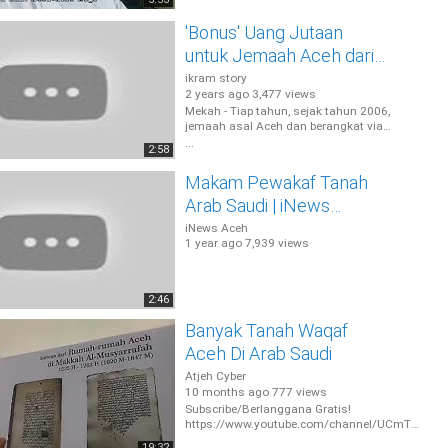
'Bonus' Uang Jutaan
untuk Jemaah Aceh dari
Wakaf 200 Tahun silam
ikram story
2 years ago
3,477 views
Mekah - Tiap tahun, sejak tahun 2006,
jemaah asal Aceh dan berangkat via
Embarkasi Aceh berhak mendapatkan
...
2:58
'bonus' uang
Makam Pewakaf Tanah
Arab Saudi | iNews
20/03/2018
iNews Aceh
1 year ago
7,939 views
2:46
Banyak Tanah Waqaf
Aceh Di Arab Saudi
Atjeh Cyber
10 months ago
777 views
Subscribe/Berlanggana Gratis!
https://www.youtube.com/channel/UCmTq
kxkLrBsNH_JRwgLMtVA
19:32