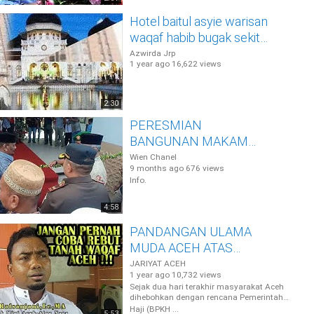
Pemberitaan ...
Hotel baitul asyie warisan
waqaf habib bugak sekitar
200 tahun silam dijazirah
Azwirda Jrp
1 year ago
16,622 views
Arab saudi
2:30
PERESMIAN
BANGUNAN MAKAM
HABIB BUGAK ACEH
Wien Chanel
9 months ago
676 views
Info.
4:58
PANDANGAN ULAMA
MUDA ACEH ATAS
KONFLIK TANAH WAQAF
JARIYAT ACEH
1 year ago
10,732 views
TANAH SUCI
Sejak dua hari terakhir masyarakat Aceh
dihebohkan dengan rencana Pemerintah
Pusat melalui Badan Pengelola Keuangan
Haji (BPKH ...
5:53