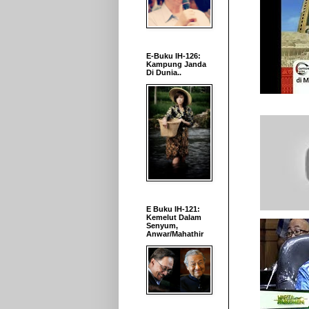
E-Buku IH-126:
Kampung Janda
Di Dunia..
E Buku IH-121:
Kemelut Dalam
Senyum,
Anwar/Mahathir