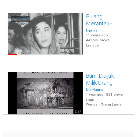
menggamit kenangan
saat terindah dalam
hidup
Pulang
WATCHED
Merantau -
Tunang
krjmsai
11 years ago
Pa'Dukun.
442,536 views
Era 60a
2:51
Bumi Dipijak
Milik Orang -
Anak Kecil
Nia Hagna
1 year ago
581 views
Main Api
Lagu
#NiaHagna
Warisan
Orang
Lama.
2:27