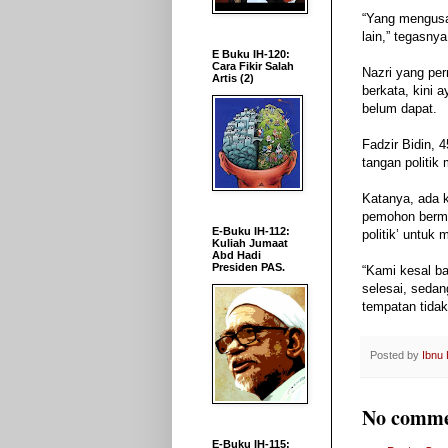
“Yang mengusa
lain,” tegasnya
E Buku IH-120:
Cara Fikir Salah
Nazri yang per
Artis (2)
berkata, kini 
belum dapat.
Fadzir Bidin,
tangan politik
Katanya, ada 
pemohon bermas
E-Buku IH-112:
politik’ untuk
Kuliah Jumaat
Abd Hadi
Presiden PAS.
“Kami kesal ba
selesai, sedan
tempatan tidak
Posted by
Ibnu
No comme
E-Buku IH-115: