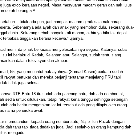
ng juga exco kerajaan negeri. Masa mesyuarat macam geran dah nak lulus
an serah borang 5 A.
setahun... tidak ada pun, jadi nampak macam gimik saja nak harap-
eserta. Sebenarnya ada ayah dan anak yang memohon dulu, sekarang dua-
gal dunia. Sekarang sebab banyak kali mohon, akhirnya bila tak dapat
 terpaksa tinggalkan kerana kecewa,” ujarnya.
ad meminta pihak berkuasa menyelesaikannya segera. Katanya, cuba
 isu ini berlaku di Kedah, Kelantan atau Selangor, sudah tentu siang
mainkan dalam televisyen dan akhbar.
mad, 55, yang menuntut hak ayahnya (Samad Kasim) berkata sudah
kil rakyat bertukar dan mereka berjanji terutama menjelang PRU tapi
uk tidak juga selesai.
narnya RTB Batu 18 itu sudah ada pancang batu, dah ada nombor lot,
 sedia untuk diluluskan, tetapi rakyat kena tunggu sehingga setengah
dah ada berita mengatakan lot-lot tersebut ada yang dilapis oleh orang-
atas nama peneroka awal.
tar memorandum kepada orang nombor satu, Najib Tun Razak dengan
dia dah tahu tapi tiada tindakan juga. Jadi seolah-olah orang kampung dah
untuk mengadu.