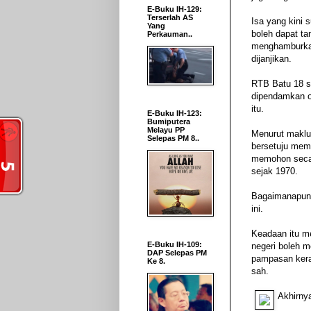
E-Buku IH-129:
Terserlah AS
Isa yang kini 
Yang
boleh dapat ta
Perkauman..
menghamburkan 
dijanjikan.
RTB Batu 18 se
dipendamkan o
itu.
E-Buku IH-123:
Bumiputera
Melayu PP
Menurut maklu
Selepas PM 8..
bersetuju mem
memohon secar
sejak 1970.
Bagaimanapun, 
ini.
Keadaan itu m
E-Buku IH-109:
negeri boleh m
DAP Selepas PM
pampasan kera
Ke 8.
sah.
Akhirnya