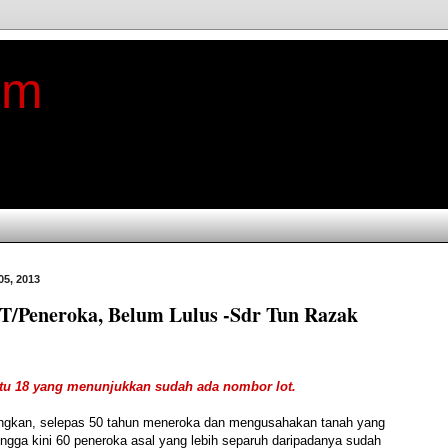
im
05, 2013
T/Peneroka, Belum Lulus -Sdr Tun Razak
tu 18 yang menunjukkan sudah ada nombor lot.
gkan, selepas 50 tahun meneroka dan mengusahakan tanah yang
hingga kini 60 peneroka asal yang lebih separuh daripadanya sudah