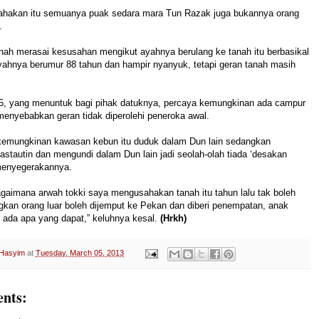
hakan itu semuanya puak sedara mara Tun Razak juga bukannya orang
.
nah merasai kesusahan mengikut ayahnya berulang ke tanah itu berbasikal
ayahnya berumur 88 tahun dan hampir nyanyuk, tetapi geran tanah masih
 45, yang menuntuk bagi pihak datuknya, percaya kemungkinan ada campur
 menyebabkan geran tidak diperolehi peneroka awal.
kemungkinan kawasan kebun itu duduk dalam Dun lain sedangkan
tautin dan mengundi dalam Dun lain jadi seolah-olah tiada ‘desakan
 menyegerakannya.
gaimana arwah tokki saya mengusahakan tanah itu tahun lalu tak boleh
gkan orang luar boleh dijemput ke Pekan dan diberi penempatan, anak
 ada apa yang dapat,” keluhnya kesal.
(
Hrkh)
 Hasyim
at
Tuesday, March 05, 2013
nts: