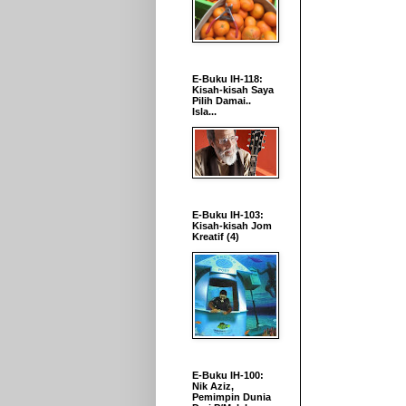
E-Buku IH-118:
Kisah-kisah Saya
Pilih Damai..
Isla...
E-Buku IH-103:
Kisah-kisah Jom
Kreatif (4)
E-Buku IH-100:
Nik Aziz,
Pemimpin Dunia