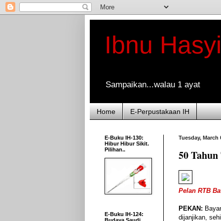
Ibnu Hasy
Sampaikan...walau 1 ayat
Home
E-Perpustakaan IH
E-Buku IH-130:
Tuesday, March 
Hibur Hibur Sikit.
Pilihan..
50 Tahun 
Pelan RTB Ba
PEKAN:
Bayan
E-Buku IH-124:
dijanjikan, se
Budaya Saudi