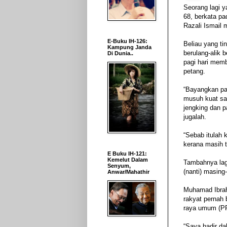
Seorang lagi y
68, berkata pa
Razali Ismail
E-Buku IH-126:
Beliau yang ti
Kampung Janda
berulang-alik 
Di Dunia..
pagi hari mem
petang.
“Bayangkan pa
musuh kuat san
jengking dan 
jugalah.
“Sebab itulah 
kerana masih t
E Buku IH-121:
Kemelut Dalam
Tambahnya lagi
Senyum,
(nanti) masin
Anwar/Mahathir
Muhamad Ibrahi
rakyat pernah 
raya umum (P
“Saya hadir da