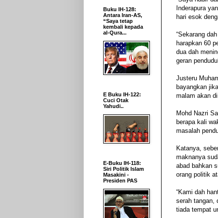
Inderapura ya
Buku IH-128:
Antara Iran-AS,
hari esok deng
“Saya tetap
kembali kepada
al-Qura...
“Sekarang dah 
harapkan 60 p
dua dah mening
geran penduduk
Justeru Muham
bayangkan jika
E Buku IH-122:
malam akan di
Cuci Otak
Yahudi..
Mohd Nazri Sa
berapa kali wa
masalah pendud
Katanya, sebe
maknanya sudah
E-Buku IH-118:
abad bahkan su
Siri Politik Islam
orang politik 
Masakini -
Presiden PAS
“Kami dah han
serah tangan, 
tiada tempat 