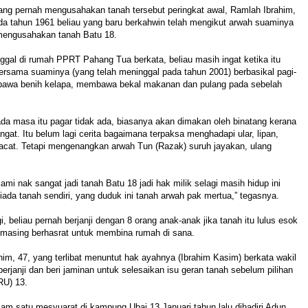
ang pernah mengusahakan tanah tersebut peringkat awal, Ramlah Ibrahim,
da tahun 1961 beliau yang baru berkahwin telah mengikut arwah suaminya
 mengusahakan tanah Batu 18.
nggal di rumah PPRT Pahang Tua berkata, beliau masih ingat ketika itu
bersama suaminya (yang telah meninggal pada tahun 2001) berbasikal pagi-
bawa benih kelapa, membawa bekal makanan dan pulang pada sebelah
da masa itu pagar tidak ada, biasanya akan dimakan oleh binatang kerana
gat. Itu belum lagi cerita bagaimana terpaksa menghadapi ular, lipan,
pacat. Tetapi mengenangkan arwah Tun (Razak) suruh jayakan, ulang
kami nak sangat jadi tanah Batu 18 jadi hak milik selagi masih hidup ini
iada tanah sendiri, yang duduk ini tanah arwah pak mertua,” tegasnya.
, beliau pernah berjanji dengan 8 orang anak-anak jika tanah itu lulus esok
g-masing berhasrat untuk membina rumah di sana.
m, 47, yang terlibat menuntut hak ayahnya (Ibrahim Kasim) berkata wakil
berjanji dan beri jaminan untuk selesaikan isu geran tanah sebelum pilihan
RU) 13.
lam satu mesyuarat di kampung Ubai 13 Januari tahun lalu dihadiri Adun