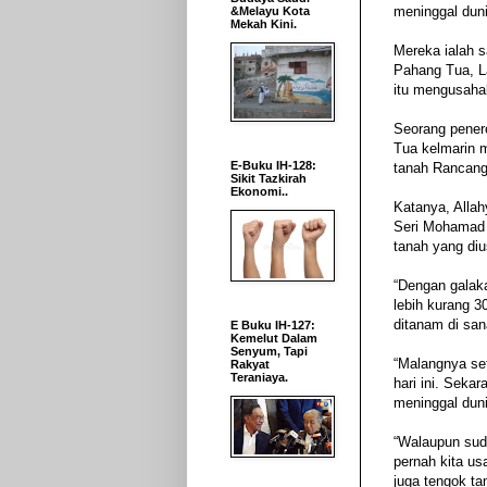
meninggal duni
&Melayu Kota
Mekah Kini.
Mereka ialah 
Pahang Tua, L
itu mengusaha
Seorang pener
Tua kelmarin 
E-Buku IH-128:
tanah Rancanga
Sikit Tazkirah
Ekonomi..
Katanya, Alla
Seri Mohamad 
tanah yang diu
“Dengan galak
lebih kurang 
ditanam di san
E Buku IH-127:
Kemelut Dalam
Senyum, Tapi
“Malangnya set
Rakyat
Teraniaya.
hari ini. Sekar
meninggal duni
“Walaupun suda
pernah kita us
juga tengok tan