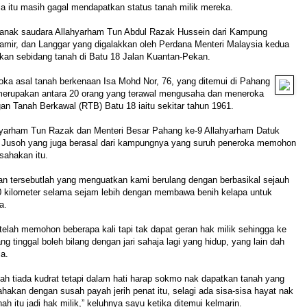
a itu masih gagal mendapatkan status tanah milik mereka.
sanak saudara Allahyarham Tun Abdul Razak Hussein dari Kampung
amir, dan Langgar yang digalakkan oleh Perdana Menteri Malaysia kedua
kan sebidang tanah di Batu 18 Jalan Kuantan-Pekan.
oka asal tanah berkenaan Isa Mohd Nor, 76, yang ditemui di Pahang
merupakan antara 20 orang yang terawal mengusaha dan meneroka
n Tanah Berkawal (RTB) Batu 18 iaitu sekitar tahun 1961.
hyarham Tun Razak dan Menteri Besar Pahang ke-9 Allahyarham Datuk
Jusoh yang juga berasal dari kampungnya yang suruh peneroka memohon
sahakan itu.
an tersebutlah yang menguatkan kami berulang dengan berbasikal sejauh
30 kilometer selama sejam lebih dengan membawa benih kelapa untuk
a.
elah memohon beberapa kali tapi tak dapat geran hak milik sehingga ke
ang tinggal boleh bilang dengan jari sahaja lagi yang hidup, yang lain dah
a.
h tiada kudrat tetapi dalam hati harap sokmo nak dapatkan tanah yang
ahakan dengan susah payah jerih penat itu, selagi ada sisa-sisa hayat nak
ah itu jadi hak milik,” keluhnya sayu ketika ditemui kelmarin.