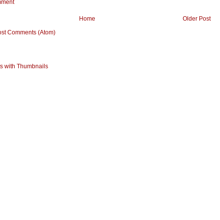
mment
Home
Older Post
ost Comments (Atom)