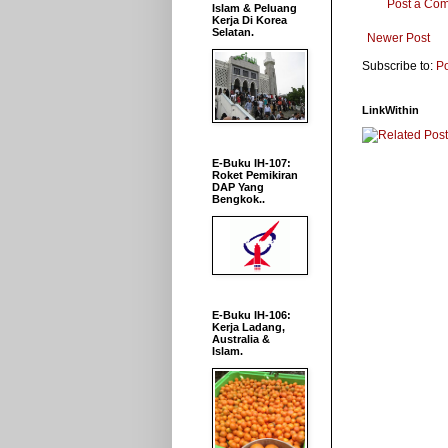
Post a Co
Islam & Peluang
Kerja Di Korea
Selatan.
Newer Post
Subscribe to:
P
LinkWithin
E-Buku IH-107:
Roket Pemikiran
DAP Yang
Bengkok..
E-Buku IH-106:
Kerja Ladang,
Australia &
Islam.