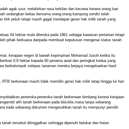
sudah agak uzur, melahirkan rasa terkilan dan kecewa kerana orang luar
nah sedangkan beliau bersama orang-orang kampung sendiri telah
titik peluh tetapi masih gagal mendapat geran hak milik tanah yang
luas 64 hektar mula diteroka pada 1961 sebagai kawasan pertanian tetapi
leh pihak berkuasa daripada membuat keputusan mengenai status tanah
mat, kerajaan negeri di bawah kepimpinan Mohamad Jusoh ketika itu
berikan 0.8 hektar kepada 60 penama awal dan peringkat kedua yang
a berkelompok selepas tanaman mereka berjaya mengeluarkan hasil
RTB berkenaan masih tidak memiliki geran hak milik tetap hingga ke hari
enyebabkan peneroka-peneroka tanah berkenaan bimbang kerana kerajaan
engambil alih tanah berkenaan pada bila-bila masa tanpa sebarang
na tiada sebarang dokumen mengesahkan tanah itu mempunyi pemilik
 tanah tersebut ditinggalkan sehingga dipenuhi belukar dan hutan.