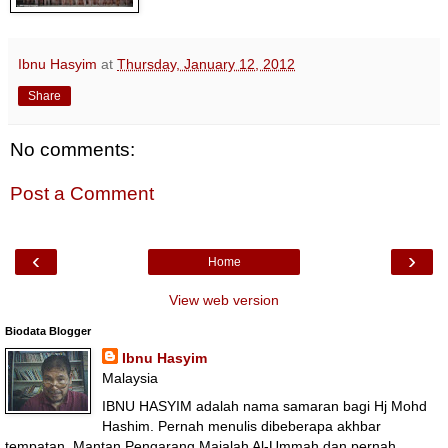
Ibnu Hasyim
at
Thursday, January 12, 2012
Share
No comments:
Post a Comment
‹
›
Home
View web version
Biodata Blogger
Ibnu Hasyim
Malaysia
IBNU HASYIM adalah nama samaran bagi Hj Mohd
Hashim. Pernah menulis dibeberapa akhbar
tempatan. Mantan Pengarang Majalah Al-Ummah dan pernah