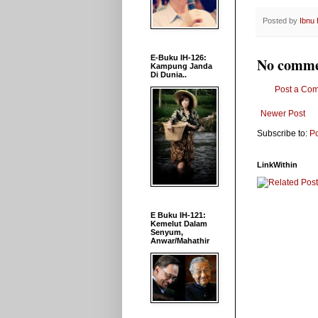
Posted by
Ibnu
E-Buku IH-126:
No comme
Kampung Janda
Di Dunia..
Post a Co
Newer Post
Subscribe to:
P
LinkWithin
E Buku IH-121:
Kemelut Dalam
Senyum,
Anwar/Mahathir