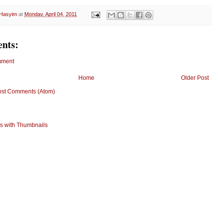
 Hasyim
at
Monday, April 04, 2011
nts:
mment
Home
Older Post
ost Comments (Atom)