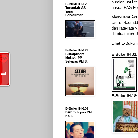
huraian usul 
E-Buku IH-129:
hasrat PAS For
Terserlah AS
Yang
Perkauman..
Mesyuarat Agu
Ustaz Nasrudd
dan rata-rata 
diketuai oleh 
Lihat E-Buku in
E-Buku IH-123:
E-Buku IH-31
Bumiputera
Melayu PP
Selepas PM 8..
E-Buku IH-18:
E-Buku IH-109:
DAP Selepas PM
Ke 8.