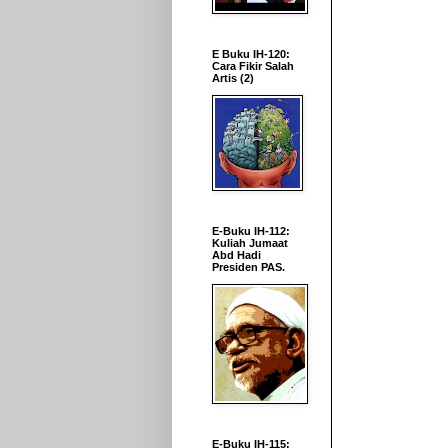
E Buku IH-120:
Cara Fikir Salah
Artis (2)
E-Buku IH-112:
Kuliah Jumaat
Abd Hadi
Presiden PAS.
E-Buku IH-115: