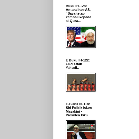
Buku IH-128:
Antara Iran-AS,
“Saya tetap
kembali kepada
al-Qura...
E Buku IH-122:
Cuci Otak
Yahudi..
E-Buku IH-118:
Siri Politik Islam
Masakini -
Presiden PAS