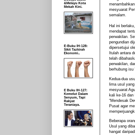
&Melayu Kota
menambahkan 
Mekah Kini.
mesyuarat Pe
semalam.
Hal ini berlaku
mendapat tent
perwakilan. S
pengundian dij
E-Buku IH-128:
dipersetujui ol
Sikit Tazkirah
Itulah antara 
Ekonomi..
telah dibahask
perwakilan, da
berhubung isu 
Kedua-dua usul
lima usul yang
mesyuarat Ag
E Buku IH-127:
Kemelut Dalam
kali ke-16 dan
Senyum, Tapi
“Mendesak D
Rakyat
Teraniaya.
Pusat agar me
memperjuangka
Beberapa oran
Usul yang dib
hangat daripad