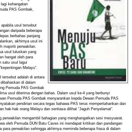
lagi kehangatan
muda PAS Gombak,
, apabila usul tersebut
angan daripada beberapa
elepas berbahas panjang
alankan, akhirnya usul ini
eh majoriti perwakilan.
dua usul luluskan yang
an hangat oleh para
n satu usul lagui
“kepentingan Melayu”.
 tersebut adalah di antara
 dibahaskan di dalam
ung Pemuda PAS Gombak
 lima usul diterima dengan bahas. Dalam usul ke-4 yang berbunyi
ewan Pemuda PAS Gombak menyarankan kepda Dewan Pemuda PAS
nyatakan pendirian secara tegas bahawa PAS terus mempertahankan dan
n hak-hak orang Melayu dan sentiasa dilihat “Jaguh Penyelamat”.
g perwakilan mengambil bahagian yang menghangatkan sesi mesyuarat.
awa oleh Pemuda DUN Batu Caves ini mendapat kritikan dan pandangan
a para perwakilan sehingga akhirnya meminda beberapa frasa di dalam