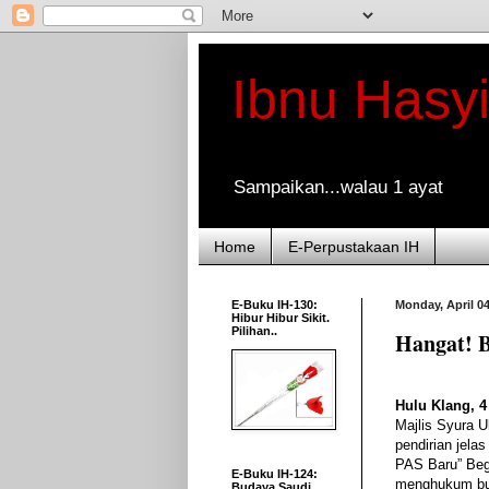
Ibnu Hasy
Sampaikan...walau 1 ayat
Home
E-Perpustakaan IH
E-Buku IH-130:
Monday, April 04
Hibur Hibur Sikit.
Pilihan..
Hangat! 
Hulu Klang, 4
Majlis Syura 
pendirian jela
PAS Baru” Begi
E-Buku IH-124:
menghukum bu
Budaya Saudi