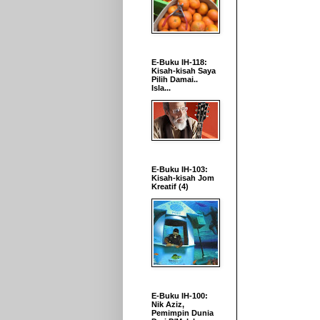
E-Buku IH-118:
Kisah-kisah Saya
Pilih Damai..
Isla...
E-Buku IH-103:
Kisah-kisah Jom
Kreatif (4)
E-Buku IH-100:
Nik Aziz,
Pemimpin Dunia