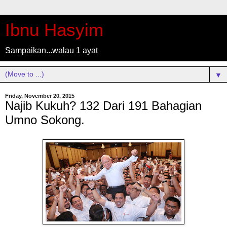
Ibnu Hasyim
Sampaikan...walau 1 ayat
▼
Friday, November 20, 2015
Najib Kukuh? 132 Dari 191 Bahagian
Umno Sokong.