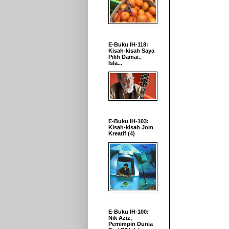
E-Buku IH-118:
Kisah-kisah Saya
Pilih Damai..
Isla...
E-Buku IH-103:
Kisah-kisah Jom
Kreatif (4)
E-Buku IH-100:
Nik Aziz,
Pemimpin Dunia