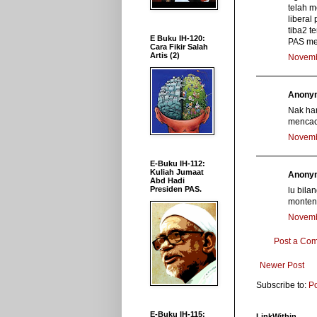
telah 
liberal
tiba2 
E Buku IH-120:
PAS me
Cara Fikir Salah
Artis (2)
Novemb
Anonym
Nak har
mencaci
Novemb
E-Buku IH-112:
Kuliah Jumaat
Anonym
Abd Hadi
Presiden PAS.
lu bila
monten
Novemb
Post a Co
Newer Post
Subscribe to:
P
E-Buku IH-115:
LinkWithin