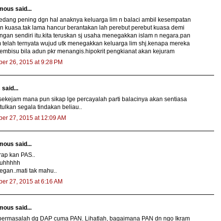
ous said...
edang pening dgn hal anaknya keluarga lim n balaci ambil kesempatan
n kuasa.tak lama hancur berantakan lah perebut perebut kuasa demi
ngan sendiri itu.kita teruskan sj usaha menegakkan islam n negara.pan
telah ternyata wujud utk menegakkan keluarga lim shj.kenapa mereka
mbisu bila adun pkr menangis.hipokrit pengkianat akan kejuram
er 26, 2015 at 9:28 PM
s
said...
ekejam mana pun sikap lge percayalah parti balacinya akan sentiasa
lkan segala tindakan beliau..
er 27, 2015 at 12:09 AM
ous said...
rap kan PAS..
.uhhhhh
egan..mati tak mahu..
er 27, 2015 at 6:16 AM
ous said...
 bermasalah dg DAP cuma PAN. Lihatlah, bagaimana PAN dn ngo Ikram