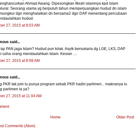
menghancurkan Ahmad Awang. Dipesongkan fikrah islamnya kpd islam
 plural. Seorang ulama yg berpuluh tahun memperjuangkan hudud dn islam
tersungkur dgn menghalalkan dn bersama2 dgn DAP menentang percubaan
ndaulahkan hudud.
er 27, 2015 at 8:03 AM
ous said...
ap PAN jaga Islam? Hudud pun tolak. Asyik bersukaria dg LGE, LKS, DAP
 usha orang mendaulahkan Islam. Kesian ....
er 27, 2015 at 8:08 AM
ous said...
ng PKR tak join lu punya program sebab PKR hadiri parlimen... maknanya lu
g parlimen la ya?
er 27, 2015 at 11:04 AM
mment
Home
Older Post
ost Comments (Atom)