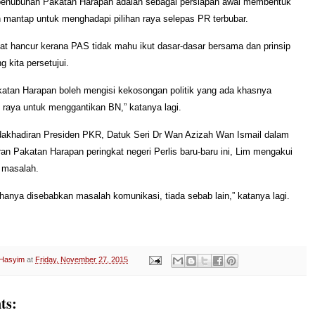
penubuhan Pakatan Harapan adalah sebagai persiapan awal membentuk
 mantap untuk menghadapi pilihan raya selepas PR terbubar.
at hancur kerana PAS tidak mahu ikut dasar-dasar bersama dan prinsip
 kita persetujui.
katan Harapan boleh mengisi kekosongan politik yang ada khasnya
n raya untuk menggantikan BN,” katanya lagi.
dakhadiran Presiden PKR, Datuk Seri Dr Wan Azizah Wan Ismail dalam
ran Pakatan Harapan peringkat negeri Perlis baru-baru ini, Lim mengakui
t masalah.
 hanya disebabkan masalah komunikasi, tiada sebab lain,” katanya lagi.
 Hasyim
at
Friday, November 27, 2015
ts: