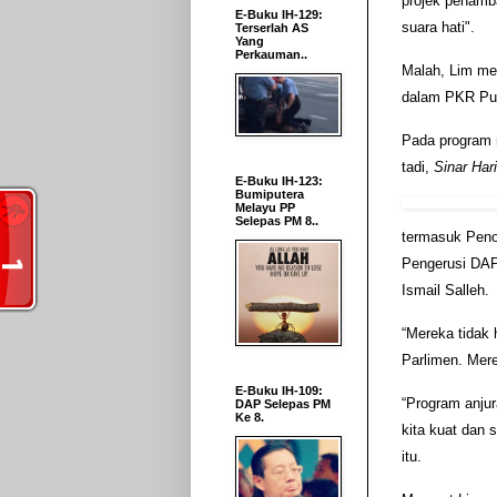
projek penamb
E-Buku IH-129:
suara hati".
Terserlah AS
Yang
Perkauman..
Malah, Lim me
dalam PKR Pul
Pada program m
tadi,
Sinar Har
E-Buku IH-123:
Bumiputera
Melayu PP
Selepas PM 8..
termasuk Peno
Pengerusi DAP
Ismail Salleh.
“Mereka tidak 
Parlimen. Mer
E-Buku IH-109:
“Program anju
DAP Selepas PM
Ke 8.
kita kuat dan 
itu.