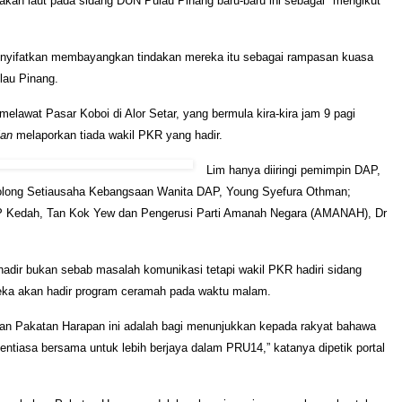
akan laut pada sidang DUN Pulau Pinang baru-baru ini sebagai "mengikut
nyifatkan membayangkan tindakan mereka itu sebagai rampasan kuasa
au Pinang.
elawat Pasar Koboi di Alor Setar, yang bermula kira-kira jam 9 pagi
ian
melaporkan tiada wakil PKR yang hadir.
Lim hanya diiringi pemimpin DAP,
long Setiausaha Kebangsaan Wanita DAP, Young Syefura Othman;
 Kedah, Tan Kok Yew dan Pengerusi Parti Amanah Negara (AMANAH), Dr
hadir bukan sebab masalah komunikasi tetapi wakil PKR hadiri sidang
eka akan hadir program ceramah pada waktu malam.
ran Pakatan Harapan ini adalah bagi menunjukkan kepada rakyat bahawa
sentiasa bersama untuk lebih berjaya dalam PRU14,” katanya dipetik portal