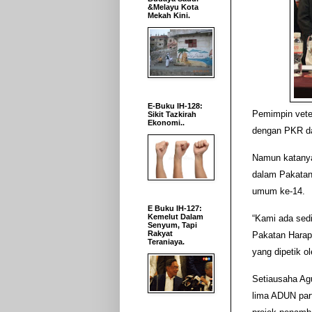
&Melayu Kota
Mekah Kini.
E-Buku IH-128:
Pemimpin veter
Sikit Tazkirah
Ekonomi..
dengan PKR da
Namun katanya
dalam Pakatan
umum ke-14.
E Buku IH-127:
Kemelut Dalam
“Kami ada sedi
Senyum, Tapi
Rakyat
Pakatan Harapa
Teraniaya.
yang dipetik o
Setiausaha Ag
lima ADUN par