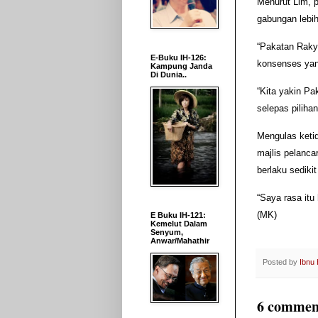
Menurut Lim, 
gabungan lebih
“Pakatan Raky
E-Buku IH-126:
konsenses yang
Kampung Janda
Di Dunia..
“Kita yakin Pa
selepas piliha
Mengulas keti
majlis pelanca
berlaku sediki
“Saya rasa itu
(MK)
E Buku IH-121:
Kemelut Dalam
Senyum,
Anwar/Mahathir
Posted by
Ibnu
6 commen