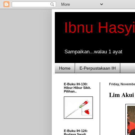
Ibnu Hasy
Sampaikan...walau 1 ayat
Home
E-Perpustakaan IH
E-Buku IH-130:
Friday, Novembe
Hibur Hibur Sikit.
Pilihan..
Lim Akui
E-Buku IH-124:
Budaya Saudi