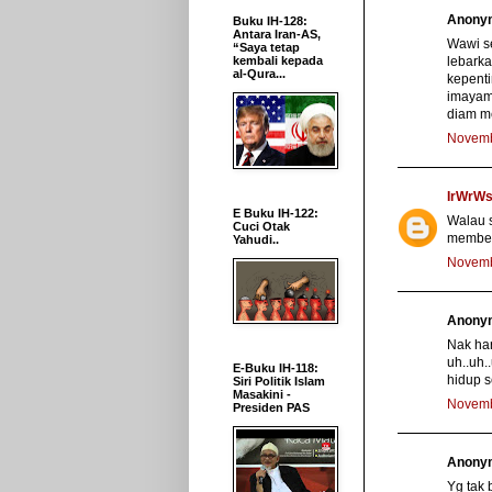
Anonym
Buku IH-128:
Antara Iran-AS,
Wawi s
“Saya tetap
lebarka
kembali kepada
al-Qura...
kepenti
imayam 
diam me
Novemb
IrWrW
E Buku IH-122:
Walau s
Cuci Otak
membetu
Yahudi..
Novemb
Anonym
Nak ha
uh..uh.
E-Buku IH-118:
hidup s
Siri Politik Islam
Masakini -
Novemb
Presiden PAS
Anonym
Yg tak