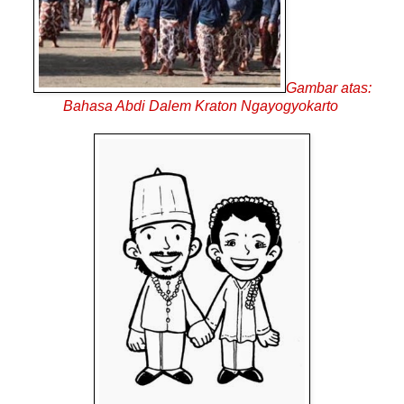
Gambar atas:
Bahasa Abdi Dalem Kraton Ngayogyokarto