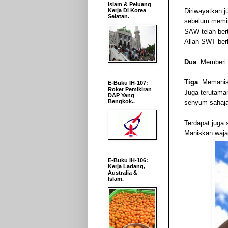
Islam & Peluang
Diriwayatkan j
Kerja Di Korea
Selatan.
sebelum memint
SAW telah bert
Allah SWT berk
Dua
: Memberi
Tiga
: Memanis
E-Buku IH-107:
Roket Pemikiran
Juga terutama
DAP Yang
Bengkok..
senyum sahaja
Terdapat juga 
Maniskan waja
E-Buku IH-106:
Kerja Ladang,
Australia &
Islam.