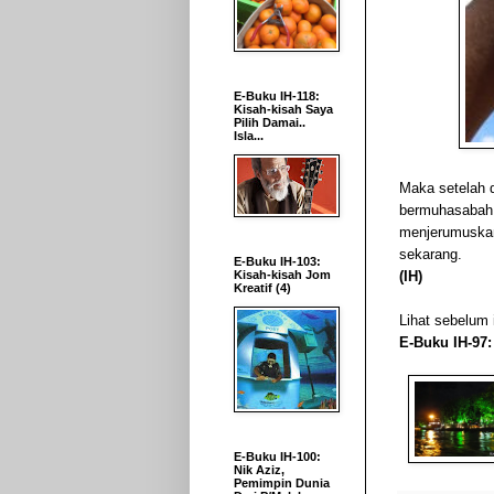
E-Buku IH-118:
Kisah-kisah Saya
Pilih Damai..
Isla...
Maka setelah d
bermuhasabah di
menjerumuskan 
sekarang.
E-Buku IH-103:
(IH)
Kisah-kisah Jom
Kreatif (4)
Lihat sebelum i
E-Buku IH-97: 
E-Buku IH-100:
Nik Aziz,
Pemimpin Dunia