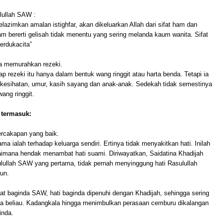
lullah SAW :
lazimkan amalan istighfar, akan dikeluarkan Allah dari sifat ham dan
am bererti gelisah tidak menentu yang sering melanda kaum wanita. Sifat
berdukacita”
uga memurahkan rezeki.
p rezeki itu hanya dalam bentuk wang ringgit atau harta benda. Tetapi ia
 kesihatan, umur, kasih sayang dan anak-anak. Sedekah tidak semestinya
ang ringgit.
 termasuk:
ercakapan yang baik.
ma ialah terhadap keluarga sendiri. Ertinya tidak menyakitkan hati. Inilah
aimana hendak menambat hati suami. Diriwayatkan, Saidatina Khadijah
ulullah SAW yang pertama, tidak pernah menyinggung hati Rasulullah
pun.
t baginda SAW, hati baginda dipenuhi dengan Khadijah, sehingga sering
 beliau. Kadangkala hingga menimbulkan perasaan cemburu dikalangan
ginda.