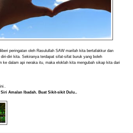
iberi peringatan oleh Rasulullah SAW marilah kita bertafakkur dan
ri-diri kita. Sekiranya terdapat sifat-sifat buruk yang boleh
ke dalam api neraka itu, maka eloklah kita mengubah sikap kita dari
ni..
Siri Amalan Ibadah. Buat Sikit-sikit Dulu..