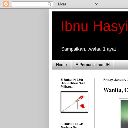
Ibnu Hasy
Sampaikan...walau 1 ayat
Home
E-Perpustakaan IH
E-Buku IH-130:
Friday, January 
Hibur Hibur Sikit.
Pilihan..
Wanita, C
E-Buku IH-124:
Budaya Saudi