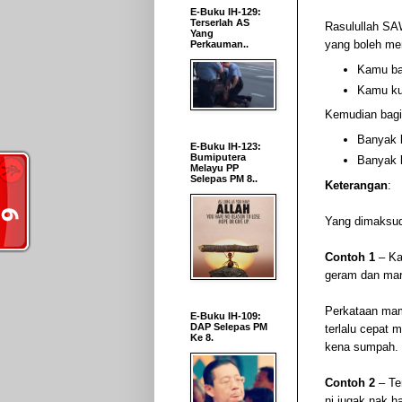
E-Buku IH-129:
Terserlah AS
Rasulullah SAW
Yang
yang boleh me
Perkauman..
Kamu ba
Kamu ku
Kemudian bag
Banyak b
E-Buku IH-123:
Bumiputera
Banyak 
Melayu PP
Selepas PM 8..
Keterangan
:
Yang dimaksud
Contoh 1
– Ka
geram dan mar
Perkataan mam
E-Buku IH-109:
DAP Selepas PM
terlalu cepat
Ke 8.
kena sumpah.
Contoh 2
– Te
ni jugak nak h