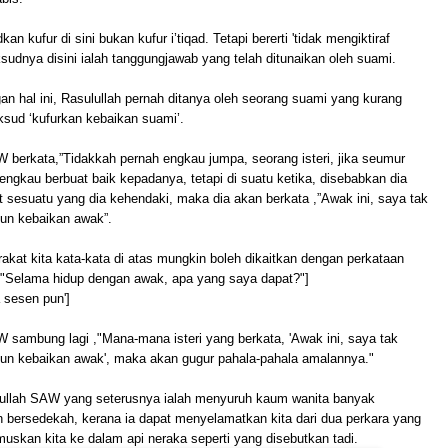
n kufur di sini bukan kufur i’tiqad. Tetapi bererti 'tidak mengiktiraf
sudnya disini ialah tanggungjawab yang telah ditunaikan oleh suami.
an hal ini, Rasulullah pernah ditanya oleh seorang suami yang kurang
sud ‘kufurkan kebaikan suami’.
 berkata,”Tidakkah pernah engkau jumpa, seorang isteri, jika seumur
engkau berbuat baik kepadanya, tetapi di suatu ketika, disebabkan dia
 sesuatu yang dia kehendaki, maka dia akan berkata ,”Awak ini, saya tak
un kebaikan awak”.
kat kita kata-kata di atas mungkin boleh dikaitkan dengan perkataan
t:"Selama hidup dengan awak, apa yang saya dapat?"]
 sesen pun']
 sambung lagi ,"Mana-mana isteri yang berkata, 'Awak ini, saya tak
un kebaikan awak', maka akan gugur pahala-pahala amalannya."
ullah SAW yang seterusnya ialah menyuruh kaum wanita banyak
an bersedekah, kerana ia dapat menyelamatkan kita dari dua perkara yang
uskan kita ke dalam api neraka seperti yang disebutkan tadi.