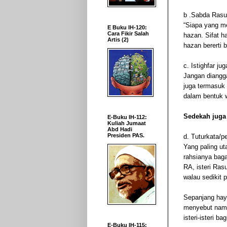
b .Sabda Rasu
“Siapa yang me
E Buku IH-120:
Cara Fikir Salah
hazan. Sifat h
Artis (2)
hazan bererti 
c. Istighfar j
Jangan diangga
juga termasuk
dalam bentuk w
Sedekah juga
E-Buku IH-112:
Kuliah Jumaat
Abd Hadi
Presiden PAS.
d. Tuturkata/p
Yang paling uta
rahsianya bag
RA, isteri Ras
walau sedikit 
Sepanjang haya
menyebut nama
isteri-isteri ba
E-Buku IH-115: