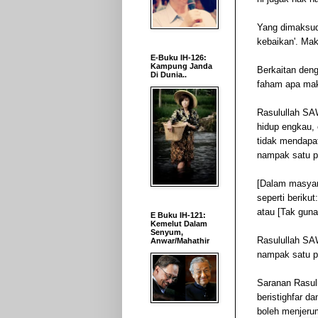
Yang dimaksudka
kebaikan'. Mak
E-Buku IH-126:
Kampung Janda
Berkaitan deng
Di Dunia..
faham apa mak
Rasulullah SAW
hidup engkau, 
tidak mendapat
nampak satu p
[Dalam masyara
seperti beriku
atau [Tak guna
E Buku IH-121:
Kemelut Dalam
Senyum,
Rasulullah SAW
Anwar/Mahathir
nampak satu p
Saranan Rasul
beristighfar d
boleh menjerum