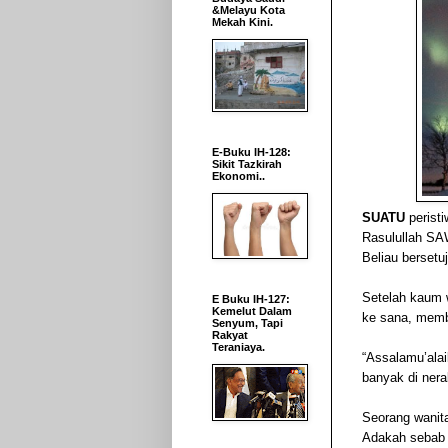
&Melayu Kota
Mekah Kini.
E-Buku IH-128:
Sikit Tazkirah
Ekonomi..
SUATU
perist
Rasulullah SA
Beliau berset
Setelah kaum w
E Buku IH-127:
Kemelut Dalam
ke sana, membe
Senyum, Tapi
Rakyat
Teraniaya.
“Assalamu’alai
banyak di nera
Seorang wanit
Adakah sebab 