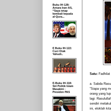
Buku IH-128:
Antara Iran-AS,
“Saya tetap
kembali kepada
al-Qura...
E Buku IH-122:
Cuci Otak
Yahudi..
Satu:
Fadhilat 
E-Buku IH-118:
a. Sabda Rasu
Siri Politik Islam
“Siapa yang me
Masakini -
Presiden PAS
orang yang lu
lagi. Rasulull
sendiri melaku
ini, eloklah k