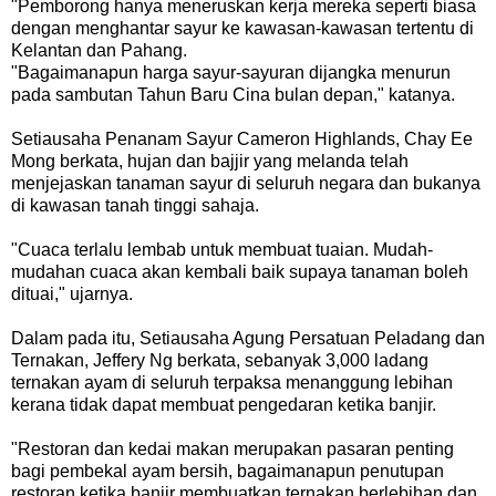
"Pemborong hanya meneruskan kerja mereka seperti biasa
dengan menghantar sayur ke kawasan-kawasan tertentu di
Kelantan dan Pahang.
"Bagaimanapun harga sayur-sayuran dijangka menurun
pada sambutan Tahun Baru Cina bulan depan," katanya.
Setiausaha Penanam Sayur Cameron Highlands, Chay Ee
Mong berkata, hujan dan bajjir yang melanda telah
menjejaskan tanaman sayur di seluruh negara dan bukanya
di kawasan tanah tinggi sahaja.
"Cuaca terlalu lembab untuk membuat tuaian. Mudah-
mudahan cuaca akan kembali baik supaya tanaman boleh
dituai," ujarnya.
Dalam pada itu, Setiausaha Agung Persatuan Peladang dan
Ternakan, Jeffery Ng berkata, sebanyak 3,000 ladang
ternakan ayam di seluruh terpaksa menanggung lebihan
kerana tidak dapat membuat pengedaran ketika banjir.
"Restoran dan kedai makan merupakan pasaran penting
bagi pembekal ayam bersih, bagaimanapun penutupan
restoran ketika banjir membuatkan ternakan berlebihan dan