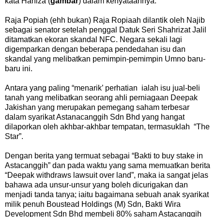
kata Haniza (
gambar
) dalam kenyataannya.
Raja Popiah (ehh bukan) Raja Ropiaah dilantik oleh Najib
sebagai senator setelah penggal Datuk Seri Shahrizat Jalil
ditamatkan ekoran skandal NFC. Negara sekali lagi
digemparkan dengan beberapa pendedahan isu dan
skandal yang melibatkan pemimpin-pemimpin Umno baru-
baru ini.
Antara yang paling “menarik’ perhatian ialah isu jual-beli
tanah yang melibatkan seorang ahli perniagaan Deepak
Jakishan yang merupakan pemegang saham terbesar
dalam syarikat Astanacanggih Sdn Bhd yang hangat
dilaporkan oleh akhbar-akhbar tempatan, termasuklah “The
Star”.
Dengan berita yang termuat sebagai “Bakti to buy stake in
Astacanggih” dan pada waktu yang sama memuatkan berita
“Deepak withdraws lawsuit over land”, maka ia sangat jelas
bahawa ada unsur-unsur yang boleh dicurigakan dan
menjadi tanda tanya; iaitu bagaimana sebuah anak syarikat
milik penuh Boustead Holdings (M) Sdn, Bakti Wira
Development Sdn Bhd membeli 80% saham Astacanggih