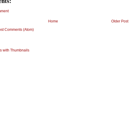
nts:
mment
Home
Older Post
ost Comments (Atom)