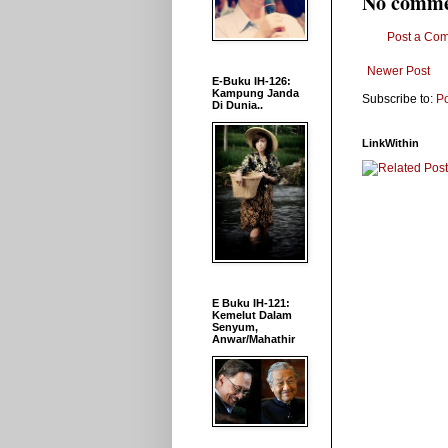
No comme
Post a Co
Newer Post
E-Buku IH-126:
Kampung Janda
Subscribe to:
P
Di Dunia..
LinkWithin
E Buku IH-121:
Kemelut Dalam
Senyum,
Anwar/Mahathir