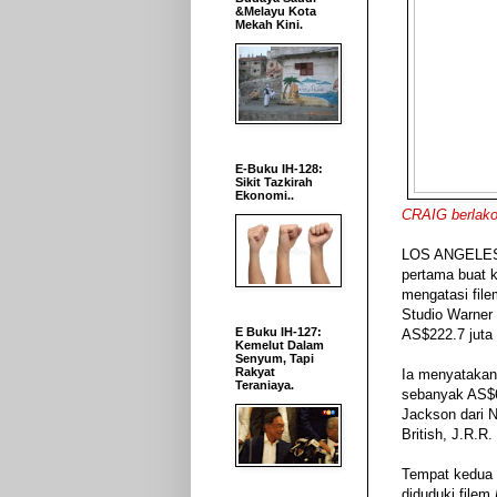
&Melayu Kota
Mekah Kini.
E-Buku IH-128:
Sikit Tazkirah
Ekonomi..
CRAIG berlakon
LOS ANGELES
pertama buat ka
mengatasi file
Studio Warner 
E Buku IH-127:
AS$222.7 juta 
Kemelut Dalam
Senyum, Tapi
Rakyat
Ia menyatakan,
Teraniaya.
sebanyak AS$68
Jackson dari N
British, J.R.R.
Tempat kedua b
diduduki filem