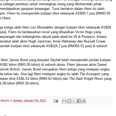
aya sebagai pemburu untuk menangkap orang yang dikehendaki pihak
mendapatkan ganjaran kewangan. Turut berlakon dalam filem itu ialah
rio. Filem itu memperoleh kutipan tiket sebanyak AS$30.7 juta (RM93.93
a Utara.
ga ketiga ialah filem
Les Miserables
dengan kutipan tiket sebanyak AS$28
juta). Filem itu berdasarkan novel yang dihasilkan Victor Hugo yang
rjuangan dan kebangkitan rakyat pada abad ke-19 di Perancis. Antara
tersebut ialah aktor Hugh Jackman, Anne Hathaway dan Russell Crowe.
eroleh kutipan tiket sebanyak AS$116.2 juta (RM355.51 juta) di seluruh
, filem James Bond yang berjudul
Skyfall
telah memperoleh jumlah kutipan
AS$1 bilion (RM3.05 bilion) di seluruh dunia. Filem lakonan aktor Daniel
perisik British, James Bond merupakan filem ketiga yang melepasi angka
da tahun lalu. Dua lagi filem melepasi angka itu ialah
The Avengers
yang
ipan tiket AS$1.51 bilion (RM4.62 bilion) dan
The Dark Knight Rises
yang
08 bilion (RM3.30 bilion).
 Hasyim
at
Sunday, January 06, 2013