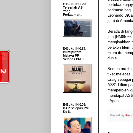
E-Buku IH-129:
bertukar kerj
Terserlah AS
berkuasa bagi 
Yang
Perkauman..
Leonardo DiCap
juta) di Amerik
Berada di tang
juta (RM85.66 
mengisahkan pe
pelakon filem 
E-Buku IH-123:
Bumiputera
Filem itu memp
Melayu PP
dunia.
Selepas PM 8..
Sementara itu
tiket melepasi 
Craig sebagai 
AS$1 bilion pa
memperoleh kut
mendapat AS$1.
- Agensi
E-Buku IH-109:
DAP Selepas PM
Ke 8.
Posted by
Ibnu