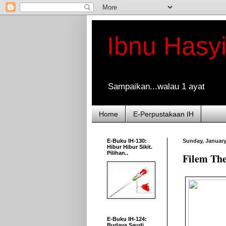
Ibnu Hasy
Sampaikan...walau 1 ayat
Home
E-Perpustakaan IH
E-Buku IH-130:
Sunday, January
Hibur Hibur Sikit.
Pilihan..
Filem The
E-Buku IH-124:
Budaya Saudi