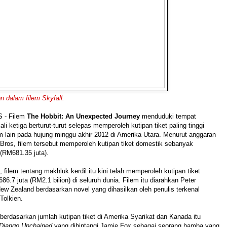
 dalam filem Skyfall.
 - Filem
The Hobbit: An Unexpected Journey
menduduki tempat
li ketiga berturut-turut selepas memperoleh kutipan tiket paling tinggi
m lain pada hujung minggu akhir 2012 di Amerika Utara.
Menurut anggaran
Bros, filem tersebut memperoleh kutipan tiket domestik sebanyak
(RM681.35 juta).
 filem tentang makhluk kerdil itu kini telah memperoleh kutipan tiket
6.7 juta (RM2.1 bilion) di seluruh dunia. Filem itu diarahkan Peter
ew Zealand berdasarkan novel yang dihasilkan oleh penulis terkenal
 Tolkien.
erdasarkan jumlah kutipan tiket di Amerika Syarikat dan Kanada itu
Django Unchained
yang dibintangi Jamie Fox sebagai seorang hamba yang