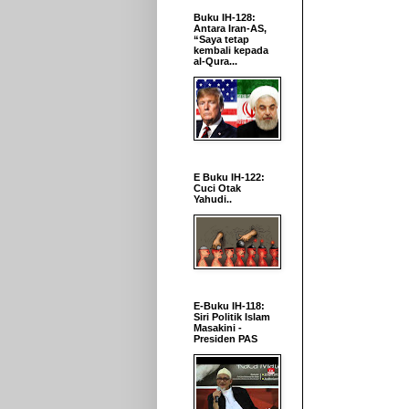
Buku IH-128:
Antara Iran-AS,
“Saya tetap
kembali kepada
al-Qura...
E Buku IH-122:
Cuci Otak
Yahudi..
E-Buku IH-118:
Siri Politik Islam
Masakini -
Presiden PAS