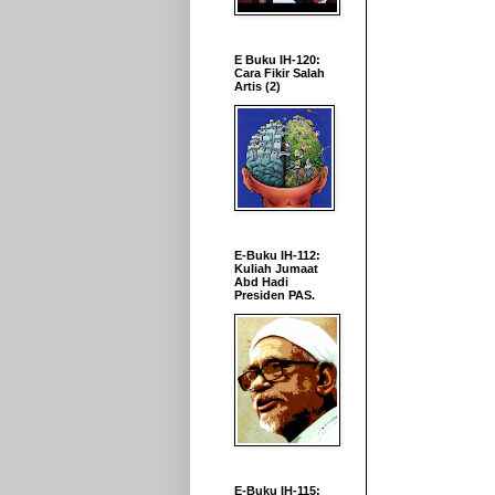
E Buku IH-120:
Cara Fikir Salah
Artis (2)
E-Buku IH-112:
Kuliah Jumaat
Abd Hadi
Presiden PAS.
E-Buku IH-115: