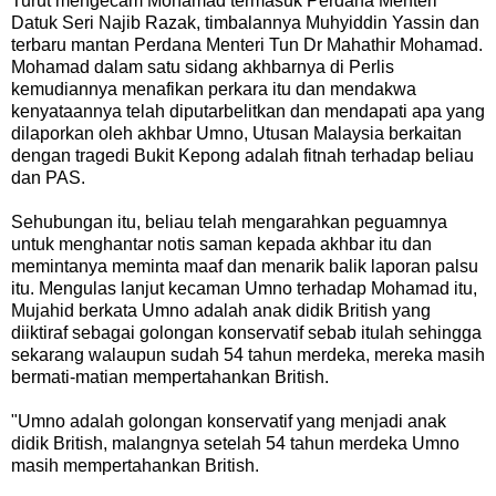
Turut mengecam Mohamad termasuk Perdana Menteri
Datuk Seri Najib Razak, timbalannya Muhyiddin Yassin dan
terbaru mantan Perdana Menteri Tun Dr Mahathir Mohamad.
Mohamad dalam satu sidang akhbarnya di Perlis
kemudiannya menafikan perkara itu dan mendakwa
kenyataannya telah diputarbelitkan dan mendapati apa yang
dilaporkan oleh akhbar Umno, Utusan Malaysia berkaitan
dengan tragedi Bukit Kepong adalah fitnah terhadap beliau
dan PAS.
Sehubungan itu, beliau telah mengarahkan peguamnya
untuk menghantar notis saman kepada akhbar itu dan
memintanya meminta maaf dan menarik balik laporan palsu
itu. Mengulas lanjut kecaman Umno terhadap Mohamad itu,
Mujahid berkata Umno adalah anak didik British yang
diiktiraf sebagai golongan konservatif sebab itulah sehingga
sekarang walaupun sudah 54 tahun merdeka, mereka masih
bermati-matian mempertahankan British.
"Umno adalah golongan konservatif yang menjadi anak
didik British, malangnya setelah 54 tahun merdeka Umno
masih mempertahankan British.