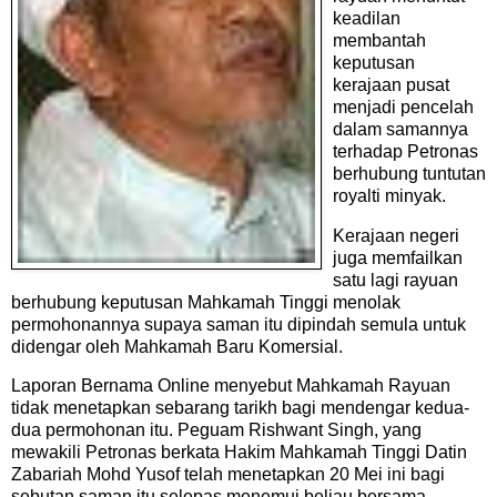
keadilan
membantah
keputusan
kerajaan pusat
menjadi pencelah
dalam samannya
terhadap Petronas
berhubung tuntutan
royalti minyak.
Kerajaan negeri
juga memfailkan
satu lagi rayuan
berhubung keputusan Mahkamah Tinggi menolak
permohonannya supaya saman itu dipindah semula untuk
didengar oleh Mahkamah Baru Komersial.
Laporan Bernama Online menyebut Mahkamah Rayuan
tidak menetapkan sebarang tarikh bagi mendengar kedua-
dua permohonan itu. Peguam Rishwant Singh, yang
mewakili Petronas berkata Hakim Mahkamah Tinggi Datin
Zabariah Mohd Yusof telah menetapkan 20 Mei ini bagi
sebutan saman itu selepas menemui beliau bersama