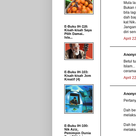
Mula la
Bukan s
bila la
dah bag
kat Nik 
E-Buku IH-118:
Jangan 
Kisah-kisah Saya
diri sen
Pilih Damai..
Isla...
April 2
Anonym
Betul t
Islam..
ceramah
E-Buku IH-103:
Kisah-kisah Jom
April 2
Kreatif (4)
Anonym
Pertany
Dah ber
melaks
Dah be
E-Buku IH-100:
melaks
Nik Aziz,
Pemimpin Dunia