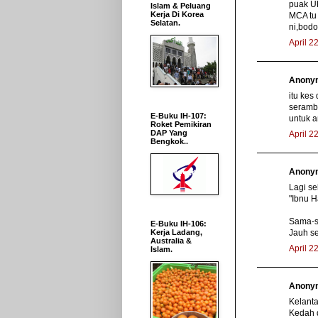
puak U
Islam & Peluang
Kerja Di Korea
MCA tu
Selatan.
ni,bodo
April 2
Anonym
itu kes
serambi
E-Buku IH-107:
untuk 
Roket Pemikiran
DAP Yang
April 2
Bengkok..
Anonym
Lagi s
"Ibnu H
Sama-s
E-Buku IH-106:
Jauh se
Kerja Ladang,
Australia &
April 2
Islam.
Anonym
Kelant
Kedah d