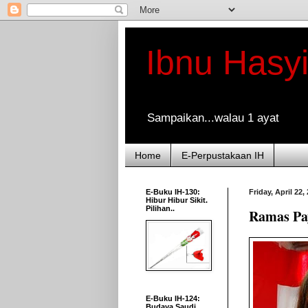
Ibnu Hasy
Sampaikan...walau 1 ayat
Home
E-Perpustakaan IH
E-Buku IH-130:
Friday, April 22,
Hibur Hibur Sikit.
Pilihan..
Ramas Pa
E-Buku IH-124:
Budaya Saudi