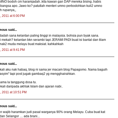
MNO bodoh cm haramjadah..kita kawan gan DAP mereka bising..habis
 bangsa apo..Jawo ko? patutlah menteri umno perbodohkan kuli2 umno
h rupanya,,
2, 2011 at 6:00 PM
ous said...
 dadah sana kelantan paling tinggi in malaysia. bohsia pun byak sana.
 mekah? kelantan bkn serambi tapi JERAMI PADI buat isi bantal dan tilam
anak2 muda melayu buat maksiat. kahkahkah
2, 2011 at 9:41 PM
ous said...
ekali aku nak habaq, blog ni sama jer macam blog Papagomo. Nama baguih
asyim" tapi post jugak gambaq2 yg mengghairahkan.
ama la tanggung dosa tu.
kali daripada akhlak Islam dan ajaran nabi..
2, 2011 at 10:51 PM
ous said...
an wajib haramkan judi pasal warganya 90% orang Melayu. Cuba buat kat
an Selangor .... ada brani...