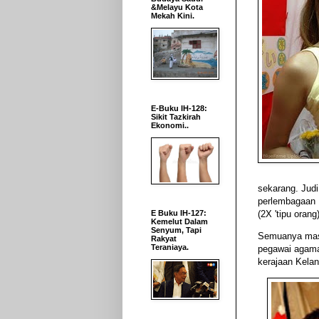
&Melayu Kota
Mekah Kini.
E-Buku IH-128:
Sikit Tazkirah
Ekonomi..
sekarang. Judi
perlembagaan 
(2X '
t
ipu
o
rang
E Buku IH-127:
Kemelut Dalam
Senyum, Tapi
Semuanya masu
Rakyat
Teraniaya.
pegawai agamany
kerajaan Kelan