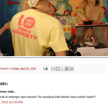
 Hasyim
at
Friday, April 22, 2011
nts:
ous said...
arak di selangor apa macam? itu kandang babi kedah sana sudah roboh?
2, 2011 at 2:53 PM