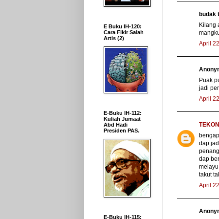
budak t
Kilang 
E Buku IH-120:
mangkuk
Cara Fikir Salah
Artis (2)
April 2
Anonym
Puak pu
jadi pem
April 2
E-Buku IH-112:
Kuliah Jumaat
TEKON
Abd Hadi
Presiden PAS.
bengap
dap jad
penang?
dap ber
melayu 
takut ta
April 2
Anonym
E-Buku IH-115: