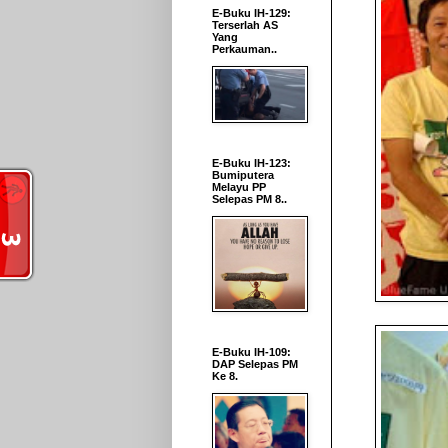
E-Buku IH-129:
Terserlah AS
Yang
Perkauman..
E-Buku IH-123:
Bumiputera
Melayu PP
Selepas PM 8..
E-Buku IH-109:
DAP Selepas PM
Ke 8.