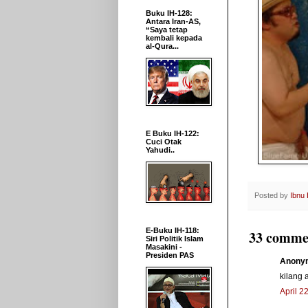
Buku IH-128:
Antara Iran-AS,
“Saya tetap
kembali kepada
al-Qura...
E Buku IH-122:
Cuci Otak
Yahudi..
Posted by
Ibnu
E-Buku IH-118:
33 comme
Siri Politik Islam
Masakini -
Presiden PAS
Anonym
kilang 
April 2