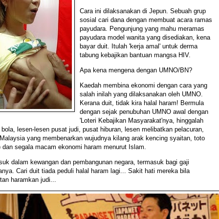
Cara ini dilaksanakan di Jepun. Sebuah grup
sosial cari dana dengan membuat acara ramas
payudara. Pengunjung yang mahu meramas
payudara model wanita yang disediakan, kena
bayar duit. Itulah 'kerja amal' untuk derma
tabung kebajikan bantuan mangsa HIV.
Apa kena mengena dengan UMNO/BN?
Kaedah membina ekonomi dengan cara yang
salah inilah yang dilaksanakan oleh UMNO.
Kerana duit, tidak kira halal haram! Bermula
dengan sejak penubuhan UMNO awal dengan
'Loteri Kebajikan Masyarakat'nya, hinggalah
 bola, lesen-lesen pusat judi, pusat hiburan, lesen melibatkan pelacuran,
Malaysia yang membenarkan wujudnya kilang arak kencing syaitan, toto
) dan segala macam ekonomi haram menurut Islam.
k dalam kewangan dan pembangunan negara, termasuk bagi gaji
a. Cari duit tiada peduli halal haram lagi... Sakit hati mereka bila
tan haramkan judi...