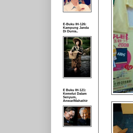
E-Buku IH-126:
Kampung Janda
Di Dunia..
E Buku IH-121:
Kemelut Dalam
Senyum,
Anwar/Mahathir