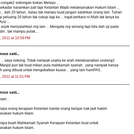
 congak2 sokongan bukan Melayu ...
ekadar haramkan judi tapi Kelantan Wajib melaksanakan Hukum Islam ...
gi... dah 20 tahun.. kalau tak mampu buat jangan salahkan orang lain. Tuhan
i peluang 20 tahun tak cukup lagi ka ... ingat perkara ni Allah tak tanya ka
Aziz ...
asyik menyalahkan org lain ... Mengata org senang tapi bila dah uji pada
diri.. tak mampu pulak....
2, 2011 at 10:58 PM
ous said...
u ... saya sokong. Tidak nampak usaha ke arah melaksanakan undang2
. Masjid pun tak buat inikan pula mahkamah syariah.. yang nampak hanya
 yang dibuat untuk mengekalkan kuasa ... yang lain hamPAS..
2, 2011 at 11:01 PM
ous said...
aan :
apa orang kerajaan Kelantan hantar orang belajar nak jadi hakim
anakan hukum Islam.
rapa buah Mahkamah Syariah Kerajaan Kelantan buat untuk
anakan hukum Islam..