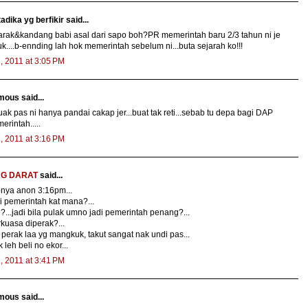
adika yg berfikir said...
arak&kandang babi asal dari sapo boh?PR memerintah baru 2/3 tahun ni je
....b-ennding lah hok memerintah sebelum ni...buta sejarah ko!!!
2, 2011 at 3:05 PM
ous said...
ak pas ni hanya pandai cakap jer...buat tak reti...sebab tu depa bagi DAP
erintah.....
2, 2011 at 3:16 PM
G DARAT
said...
nya anon 3:16pm...
i pemerintah kat mana?...
...jadi bila pulak umno jadi pemerintah penang?...
kuasa diperak?...
perak laa yg mangkuk, takut sangat nak undi pas...
k leh beli no ekor...
2, 2011 at 3:41 PM
ous said...