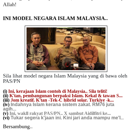
Allah!
INI MODEL NEGARA ISLAM MALAYSIA..
Sila lihat model negara Islam Malaysia yang di bawa oleh
PAS/PN
(i)
Ini, kerajaan Islam contoh di Malaysia.. Sila teliti!
(ii)
K'tan, pembangunan berpaksi Islam. Kekal & tawan S...
(iii)
Jom kreatif. K'tan -Tek-C hibrid solar. Turkiye -k...
(iv)
Indahnya Islam kerana sistem zakat. RM76 juta
agih..
.
(v)
Ini, wakll rakyat PAS/PN.. X sambut Aidilfitri ke...
(vi)
Tukar segera k'jaan ini. Kini jari anda mampu me'I..
.
Bersambung..