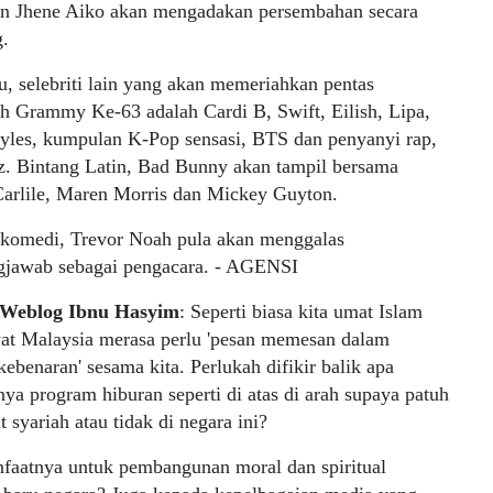
n Jhene Aiko akan mengadakan persembahan secara
g.
tu, selebriti lain yang akan memeriahkan pentas
h Grammy Ke-63 adalah Cardi B, Swift, Eilish, Lipa,
tyles, kumpulan K-Pop sensasi, BTS dan penyanyi rap,
. Bintang Latin, Bad Bunny akan tampil bersama
Carlile, Maren Morris dan Mickey Guyton.
 komedi, Trevor Noah pula akan menggalas
gjawab sebagai pengacara. - AGENSI
Weblog Ibnu Hasyim
: Seperti biasa kita umat Islam
yat Malaysia merasa perlu 'pesan memesan dalam
kebenaran' sesama kita. Perlukah difikir balik apa
ya program hiburan seperti di atas di arah supaya patuh
 syariah atau tidak di negara ini?
faatnya untuk pembangunan moral dan spiritual