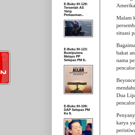
E-Buku IH-129:
Amerika 
Terserlah AS
Yang
Perkauman..
Malam k
persemb
situasi 
Bagaima
E-Buku IH-123:
bakat an
Bumiputera
Melayu PP
nama pe
Selepas PM 8..
pencalon
Beyonce
mendahul
Dua Lip
pencalo
E-Buku IH-109:
DAP Selepas PM
Ke 8.
Penyany
karya ya
peristiw