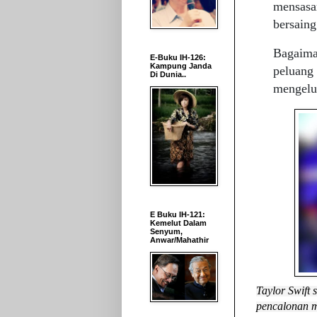
mensasar
bersaing
Bagaima
E-Buku IH-126:
Kampung Janda
peluang 
Di Dunia..
mengelua
E Buku IH-121:
Kemelut Dalam
Senyum,
Anwar/Mahathir
Taylor Swift
pencalonan m