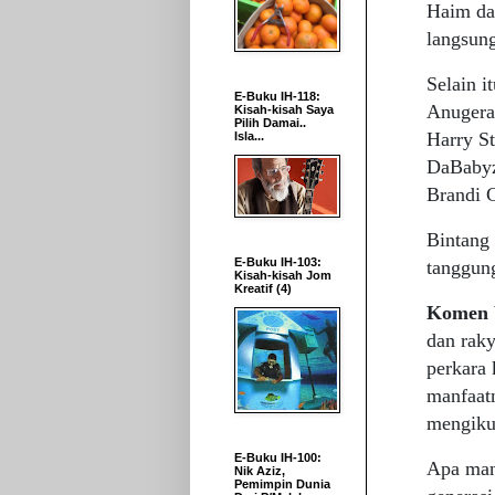
Haim da
langsun
Selain i
E-Buku IH-118:
Anugera
Kisah-kisah Saya
Pilih Damai..
Harry S
Isla...
DaBabyz
Brandi 
Bintang
E-Buku IH-103:
tanggun
Kisah-kisah Jom
Kreatif (4)
Komen 
dan rak
perkara 
manfaatn
mengikut
E-Buku IH-100:
Apa man
Nik Aziz,
Pemimpin Dunia