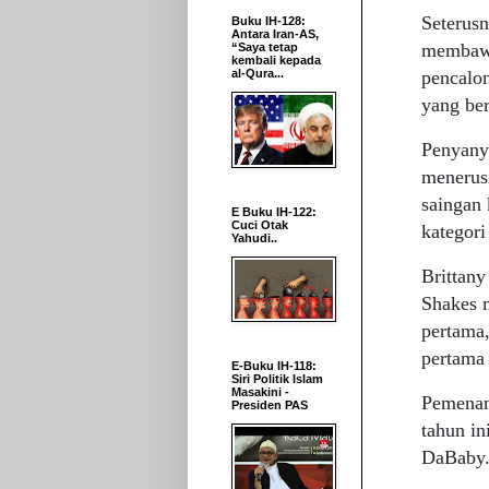
Seterus
Buku IH-128:
Antara Iran-AS,
membawa
“Saya tetap
kembali kepada
pencalo
al-Qura...
yang ber
Penyanyi
menerus
saingan
E Buku IH-122:
Cuci Otak
kategori
Yahudi..
Brittan
Shakes 
pertama,
pertama 
E-Buku IH-118:
Siri Politik Islam
Masakini -
Pemenang
Presiden PAS
tahun in
DaBaby