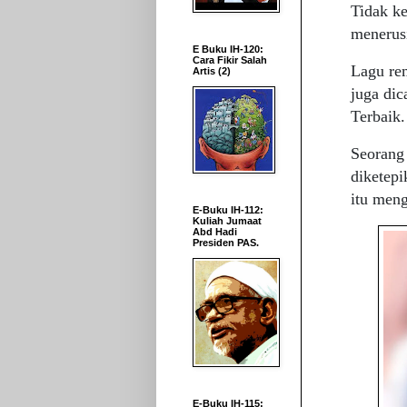
Tidak ke
menerusi
E Buku IH-120:
Cara Fikir Salah
Lagu re
Artis (2)
juga di
Terbaik.
Seorang 
diketepi
itu meng
E-Buku IH-112:
Kuliah Jumaat
Abd Hadi
Presiden PAS.
E-Buku IH-115: