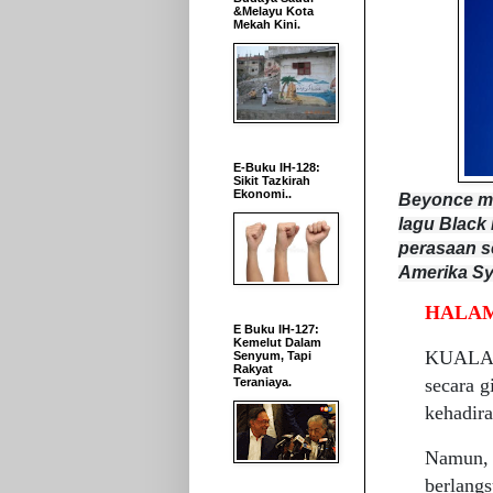
&Melayu Kota
Mekah Kini.
E-Buku IH-128:
Sikit Tazkirah
Ekonomi..
Beyonce m
lagu Black
perasaan s
Amerika Sy
HALAM
E Buku IH-127:
Kemelut Dalam
KUALA 
Senyum, Tapi
Rakyat
secara 
Teraniaya.
kehadira
Namun, 
berlangs