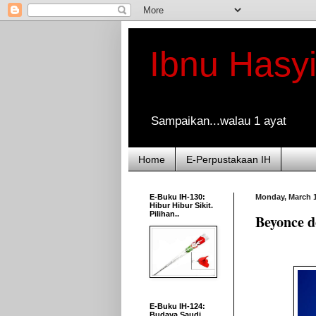
Ibnu Hasy
Sampaikan...walau 1 ayat
Home
E-Perpustakaan IH
E-Buku IH-130:
Monday, March 1
Hibur Hibur Sikit.
Pilihan..
Beyonce 
E-Buku IH-124:
Budaya Saudi