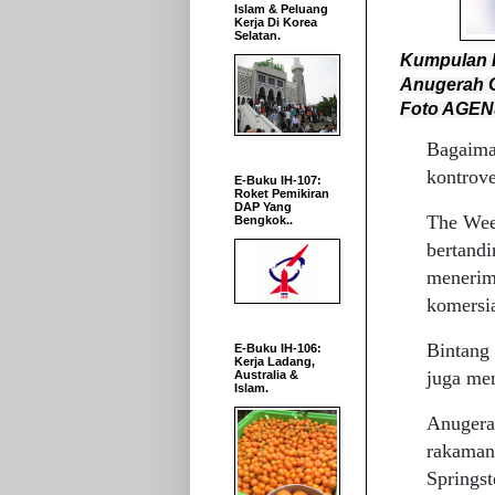
Islam & Peluang
Kerja Di Korea
Selatan.
Kumpulan 
Anugerah 
Foto AGEN
Bagaima
kontrove
E-Buku IH-107:
Roket Pemikiran
DAP Yang
The Wee
Bengkok..
bertandi
menerim
komersia
Bintang
E-Buku IH-106:
Kerja Ladang,
juga me
Australia &
Islam.
Anugera
rakaman
Springs