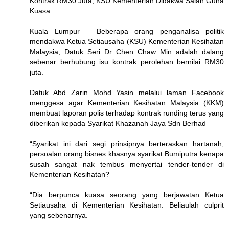
Kontrak RM30 Juta, KSU Kementerian Didakwa Salah Guna
Kuasa
Kuala Lumpur – Beberapa orang penganalisa politik
mendakwa Ketua Setiausaha (KSU) Kementerian Kesihatan
Malaysia, Datuk Seri Dr Chen Chaw Min adalah dalang
sebenar berhubung isu kontrak perolehan bernilai RM30
juta.
Datuk Abd Zarin Mohd Yasin melalui laman Facebook
menggesa agar Kementerian Kesihatan Malaysia (KKM)
membuat laporan polis terhadap kontrak runding terus yang
diberikan kepada Syarikat Khazanah Jaya Sdn Berhad
“Syarikat ini dari segi prinsipnya berteraskan hartanah,
persoalan orang bisnes khasnya syarikat Bumiputra kenapa
susah sangat nak tembus menyertai tender-tender di
Kementerian Kesihatan?
“Dia berpunca kuasa seorang yang berjawatan Ketua
Setiausaha di Kementerian Kesihatan. Beliaulah culprit
yang sebenarnya.