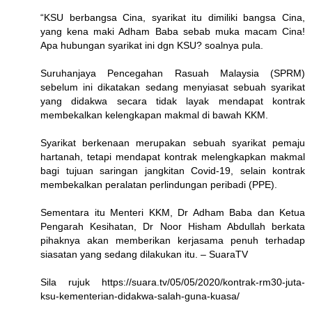
“KSU berbangsa Cina, syarikat itu dimiliki bangsa Cina,
yang kena maki Adham Baba sebab muka macam Cina!
Apa hubungan syarikat ini dgn KSU? soalnya pula.
Suruhanjaya Pencegahan Rasuah Malaysia (SPRM)
sebelum ini dikatakan sedang menyiasat sebuah syarikat
yang didakwa secara tidak layak mendapat kontrak
membekalkan kelengkapan makmal di bawah KKM.
Syarikat berkenaan merupakan sebuah syarikat pemaju
hartanah, tetapi mendapat kontrak melengkapkan makmal
bagi tujuan saringan jangkitan Covid-19, selain kontrak
membekalkan peralatan perlindungan peribadi (PPE).
Sementara itu Menteri KKM, Dr Adham Baba dan Ketua
Pengarah Kesihatan, Dr Noor Hisham Abdullah berkata
pihaknya akan memberikan kerjasama penuh terhadap
siasatan yang sedang dilakukan itu. – SuaraTV
Sila rujuk https://suara.tv/05/05/2020/kontrak-rm30-juta-
ksu-kementerian-didakwa-salah-guna-kuasa/