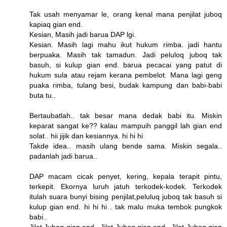
Tak usah menyamar le, orang kenal mana penjilat juboq
kapiaq gian end.
Kesian, Masih jadi barua DAP lgi.
Kesian. Masih lagi mahu ikut hukum rimba. jadi hantu
berpuaka. Masih tak tamadun. Jadi peluloq juboq tak
basuh, si kulup gian end. barua pecacai yang patut di
hukum sula atau rejam kerana pembelot. Mana lagi geng
puaka rimba, tulang besi, budak kampung dan babi-babi
buta tu..
Bertaubatlah.. tak besar mana dedak babi itu. Miskin
keparat sangat ke?? kalau mampuih panggil lah gian end
solat.. hii jijik dan kesiannya. hi hi hi
Takde idea.. masih ulang bende sama. Miskin segala..
padanlah jadi barua..
DAP macam cicak penyet, kering, kepala terapit pintu,
terkepit. Ekornya luruh jatuh terkodek-kodek. Terkodek
itulah suara bunyi bising penjilat,peluluq juboq tak basuh si
kulup gian end. hi hi hi . tak malu muka tembok pungkok
babi..
Jilat Juboq gian end.. Jilat Juboq gian end.. Jilat Juboq gian