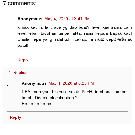
7 comments:
Anonymous
May 4, 2020 at 3:41 PM
kimak kau la lan, apa yg dap buat? level kau sama cam
level lebai, tuduhan tanpa fakta, rasis kepala bapak kau!
Ulaslah apa yang salahudin cakap, ni sikit2 dap,@#$mak
betul!
Reply
Replies
Anonymous
May 4, 2020 at 6:25 PM
RBA meroyan histeria sejak PeeH tumbang baham
tanah. Dedak tak cukupkah ?
Ha ha ha ha ha
Reply