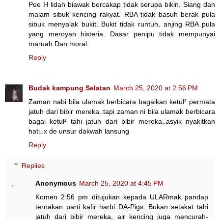
Pee H lidah biawak bercakap tidak serupa bikin. Siang dan
malam sibuk kencing rakyat. RBA tidak basuh berak pula
sibuk menyalak bukit. Bukit tidak runtuh, anjing RBA pula
yang meroyan histeria. Dasar penipu tidak mempunyai
maruah Dan moral.
Reply
Budak kampung Selatan
March 25, 2020 at 2:56 PM
Zaman nabi bila ulamak berbicara bagaikan ketul² permata
jatuh dari bibir mereka..tapi zaman ni bila ulamak berbicara
bagai ketul² tahi jatuh dari bibir mereka..asyik nyakitkan
hati..x de unsur dakwah lansung
Reply
Replies
Anonymous
March 25, 2020 at 4:45 PM
Komen 2:56 pm ditujukan kepada ULARmak pandap
ternakan parti kafir harbi DA-Pigs. Bukan setakat tahi
jatuh dari bibir mereka, air kencing juga mencurah-