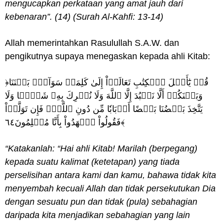
mengucapkan perkataan yang amat jauh dari
kebenaran”. (14) (Surah Al-Kahfi: 13-14)
Allah memerintahkan Rasulullah S.A.W. dan
pengikutnya supaya menegaskan kepada ahli Kitab:
﴿قُلۡ يَٰٓأَهۡلَ ٱلۡكِتَٰبِ تَعَالَوۡاْ إِلَىٰ كَلِمَةٖ سَوَآءِۢ بَيۡنَنَا
وَبَيۡنَكُمۡ أَلَّا نَعۡبُدَ إِلَّا ٱللَّهَ وَلَا نُشۡرِكَ بِهِۦ شَيۡ‍ٔٗا وَلَا
يَتَّخِذَ بَعۡضُنَا بَعۡضًا أَرۡبَابٗا مِّن دُونِ ٱللَّهِۚ فَإِن تَوَلَّوۡاْ
فَقُولُواْ ٱشۡهَدُواْ بِأَنَّا مُسۡلِمُونَ٦٤﴾
“Katakanlah: “Hai ahli Kitab! Marilah (berpegang)
kepada suatu kalimat (ketetapan) yang tiada
perselisihan antara kami dan kamu, bahawa tidak kita
menyembah kecuali Allah dan tidak persekutukan Dia
dengan sesuatu pun dan tidak (pula) sebahagian
daripada kita menjadikan sebahagian yang lain