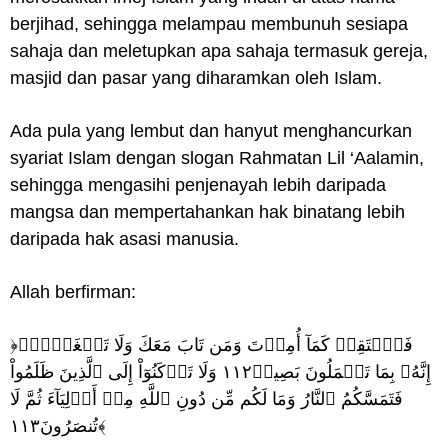
berjihad, sehingga melampau membunuh sesiapa
sahaja dan meletupkan apa sahaja termasuk gereja,
masjid dan pasar yang diharamkan oleh Islam.
Ada pula yang lembut dan hanyut menghancurkan
syariat Islam dengan slogan Rahmatan Lil ‘Aalamin,
sehingga mengasihi penjenayah lebih daripada
mangsa dan mempertahankan hak binatang lebih
daripada hak asasi manusia.
Allah berfirman:
﴿فَٱسۡتَقِمۡ كَمَآ أُمِرۡتَ وَمَن تَابَ مَعَكَ وَلَا تَطۡغَوۡاْۚ
إِنَّهُۥ بِمَا تَعۡمَلُونَ بَصِيرٞ١١٢ وَلَا تَرۡكَنُوٓاْ إِلَى ٱلَّذِينَ ظَلَمُواْ
فَتَمَسَّكُمُ ٱلنَّارُ وَمَا لَكُم مِّن دُونِ ٱللَّهِ مِنۡ أَوۡلِيَآءَ ثُمَّ لَا
تُنصَرُونَ١١٣﴾