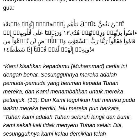
gua:
﴿نَّحۡنُ نَقُصُّ عَلَيۡكَ نَبَأَهُم بِٱلۡحَقِّۚ إِنَّهُمۡ فِتۡيَةٌ
ءَامَنُواْ بِرَبِّهِمۡ وَزِدۡنَٰهُمۡ هُدٗى١٣ وَرَبَطۡنَا عَلَىٰ قُلُوبِهِمۡ إِذۡ
قَامُواْ فَقَالُواْ رَبُّنَا رَبُّ ٱلسَّمَٰوَٰتِ وَٱلۡأَرۡضِ لَن نَّدۡعُوَاْ مِن
دُونِهِۦٓ إِلَٰهٗاۖ لَّقَدۡ قُلۡنَآ إِذٗا شَطَطًا١٤﴾
“Kami kisahkan kepadamu (Muhammad) cerita ini
dengan benar. Sesungguhnya mereka adalah
pemuda-pemuda yang beriman kepada Tuhan
mereka, dan Kami menambahkan untuk mereka
petunjuk. (13); Dan Kami teguhkan hati mereka pada
waktu mereka berdiri, lalu mereka pun berkata,
“Tuhan kami adalah Tuhan seluruh langit dan bumi;
kami sekali-kali tidak menyeru Tuhan selain Dia,
sesungguhnya kami kalau demikian telah