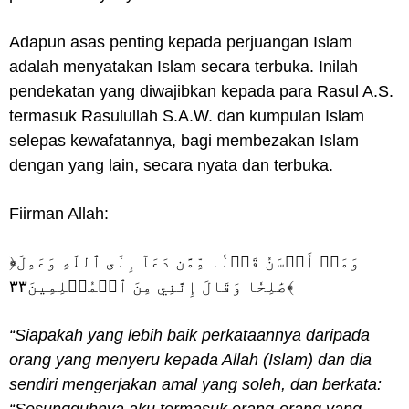
Adapun asas penting kepada perjuangan Islam
adalah menyatakan Islam secara terbuka. Inilah
pendekatan yang diwajibkan kepada para Rasul A.S.
termasuk Rasulullah S.A.W. dan kumpulan Islam
selepas kewafatannya, bagi membezakan Islam
dengan yang lain, secara nyata dan terbuka.
Fiirman Allah:
﴿وَمَنۡ أَحۡسَنُ قَوۡلٗا مِّمَّن دَعَآ إِلَى ٱللَّهِ وَعَمِلَ
صَٰلِحٗا وَقَالَ إِنَّنِي مِنَ ٱلۡمُسۡلِمِينَ٣٣﴾
“Siapakah yang lebih baik perkataannya daripada
orang yang menyeru kepada Allah (Islam) dan dia
sendiri mengerjakan amal yang soleh, dan berkata:
“Sesungguhnya aku termasuk orang-orang yang