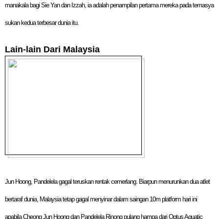
manakala bagi Sie Yan dan Izzah, ia adalah penampilan pertama mereka pada temasya
sukan kedua terbesar dunia itu.
Lain-lain Dari Malaysia
Jun Hoong, Pandelela gagal teruskan rentak cemerlang.
Biarpun menurunkan dua atlet
bertaraf dunia, Malaysia tetap gagal menyinar dalam saingan 10m platform hari ini
apabila Cheong Jun Hoong dan Pandelela Rinong pulang hampa dari Optus Aquatic