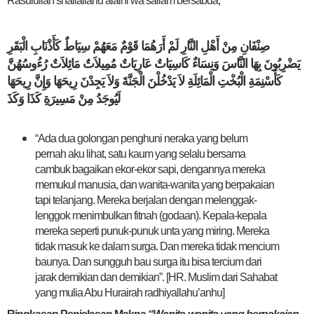
Rasulullah shallallahu’alaihi wa sallam bersabda,
صِنْفَانِ مِنْ أَهْلِ النَّارِ لَمْ أَرَهُمَا قَوْمٌ مَعَهُمْ سِيَاطٌ كَأَذْنَابِ الْبَقَرِ
يَضْرِبُونَ بِهَا النَّاسَ وَنِسَاءٌ كَاسِيَاتٌ عَارِيَاتٌ مُمِيلاَتٌ مَائِلاَتٌ رُءُوسُهُنَّ
كَأَسْنِمَةِ الْبُخْتِ الْمَائِلَةِ لاَ يَدْخُلْنَ الْجَنَّةَ وَلاَ يَجِدْنَ رِيحَهَا وَإِنَّ رِيحَهَا
لَيُوجَدُ مِنْ مَسِيرَةِ كَذَا وَكَذَ
“Ada dua golongan penghuni neraka yang belum
pernah aku lihat, satu kaum yang selalu bersama
cambuk bagaikan ekor-ekor sapi, dengannya mereka
memukul manusia, dan wanita-wanita yang berpakaian
tapi telanjang. Mereka berjalan dengan melenggak-
lenggok menimbulkan fitnah (godaan). Kepala-kepala
mereka seperti punuk-punuk unta yang miring. Mereka
tidak masuk ke dalam surga. Dan mereka tidak mencium
baunya. Dan sungguh bau surga itu bisa tercium dari
jarak demikian dan demikian”.
[HR. Muslim dari Sahabat
yang mulia Abu Hurairah radhiyallahu’anhu]