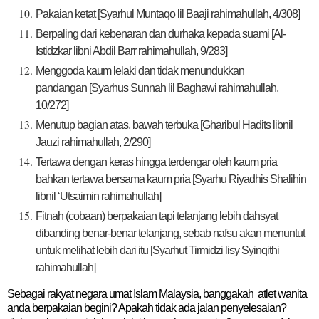
Pakaian ketat
[Syarhul Muntaqo lil Baaji rahimahullah, 4/308]
Berpaling dari kebenaran dan durhaka kepada suami
[Al-
Istidzkar libni Abdil Barr rahimahullah, 9/283]
Menggoda kaum lelaki dan tidak menundukkan
pandangan
[Syarhus Sunnah lil Baghawi rahimahullah,
10/272]
Menutup bagian atas, bawah terbuka
[Gharibul Hadits libnil
Jauzi rahimahullah, 2/290]
Tertawa dengan keras hingga terdengar oleh kaum pria
bahkan tertawa bersama kaum pria
[Syarhu Riyadhis Shalihin
libnil ‘Utsaimin rahimahullah]
Fitnah (cobaan) berpakaian tapi telanjang lebih dahsyat
dibanding benar-benar telanjang, sebab nafsu akan menuntut
untuk melihat lebih dari itu
[Syarhut Tirmidzi lisy Syinqithi
rahimahullah]
Sebagai rakyat negara umat Islam Malaysia, banggakah atlet wanita
anda berpakaian begini? Apakah tidak ada jalan penyelesaian?