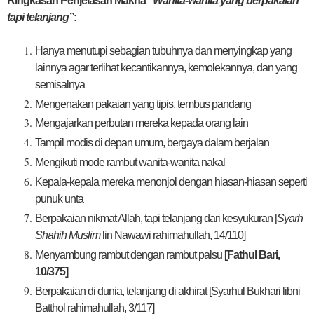
Ringkasan Penjelasan Makna
“Wanita-wanita yang berpakaian
tapi telanjang”
:
Hanya menutupi sebagian tubuhnya dan menyingkap yang
lainnya agar terlihat kecantikannya, kemolekannya, dan yang
semisalnya
Mengenakan pakaian yang tipis, tembus pandang
Mengajarkan perbutan mereka kepada orang lain
Tampil modis di depan umum, bergaya dalam berjalan
Mengikuti mode rambut wanita-wanita nakal
Kepala-kepala mereka menonjol dengan hiasan-hiasan seperti
punuk unta
Berpakaian nikmat Allah, tapi telanjang dari kesyukuran
[
Syarh
Shahih Muslim
lin Nawawi rahimahullah, 14/110]
Menyambung rambut dengan rambut palsu
[Fathul Bari,
10/375]
Berpakaian di dunia, telanjang di akhirat
[Syarhul Bukhari libni
Batthol rahimahullah, 3/117]