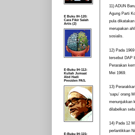
11) ADUN Baru
Agung Parti K
E Buku IH-120:
Cara Fikir Salah
pula dikataka
Artis (2)
merupakan ahli
sosialis.
12) Pada 1969
tersebut DAP 
Perarakan kem
E-Buku IH-112:
Mei 1969.
Kuliah Jumaat
Abd Hadi
Presiden PAS.
13) Perarakka
‘sapu’ orang 
menunjukkan k
dilabelkan seb
14) Pada 12 
perlantikkan 
E-Buku IH-115: