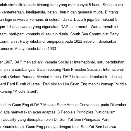
dalah simbolik kepada bintang satu yang mempunyai 5 bucu. Setiap bucu
ententeraan, inteligensia, petani, buruh dan generasi muda. Bintang
ah logo universal komunis di seluruh dunia. Bucu 5 juga bermaksud 5
an. Lihatlah warna yang digunakan DAP iaitu merah. Warna merah ini
asmi parti-parti komunis di seluruh dunia. South Sea Communist Party
Communist Party dibuka di Singapura pada 1922 sebelum dibubarkan
 Komunis Malaya pada tahun 1930.
r 1967, DAP menjadi ahli kepada Socialist International, satu pertubuhan
omunis antarabangsa. Salah seorang Naib Presiden Socialist International
rak (Bekas Perdana Menteri Israel). DAP bukanlah demokratik, ideologi
ti Parti Buruh di Israel. Dari sinilah Lim Guan Eng meniru konsep “Middle
konsep “Middle Israel”.
an Lim Guan Eng di DAP Melaka State Annual Convention, pada Disember
 ada menyatakan akan adaptasi 3 People’s Principles (Nationalism,
Equality yang diterapkan oleh Dr. Sun Yat Sen (Pengasas Parti
na Koumintang). Guan Eng percaya dengan teori Sun Yat Sen bahawa