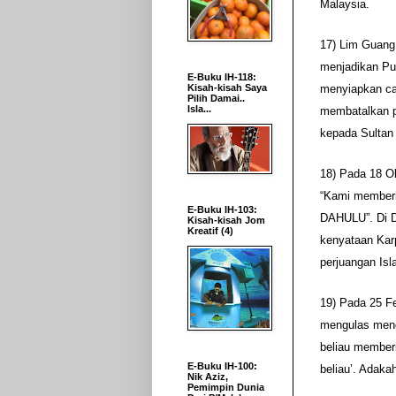
Malaysia.
17) Lim Guang
menjadikan Pu
E-Buku IH-118:
menyiapkan ca
Kisah-kisah Saya
Pilih Damai..
Isla...
membatalkan p
kepada Sultan
18) Pada 18 O
“Kami member
E-Buku IH-103:
DAHULU”. Di D
Kisah-kisah Jom
Kreatif (4)
kenyataan Kar
perjuangan Is
19) Pada 25 F
mengulas menge
beliau membe
E-Buku IH-100:
beliau’. Adaka
Nik Aziz,
Pemimpin Dunia