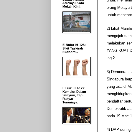
untuk memerint
&Melayu Kota
Mekah Kini.
orang Melayu b
untuk mencap
2) Lihat Manif
mengajak semu
melakukan sem
E-Buku IH-128:
Sikit Tazkirah
YANG KUAT DA
Ekonomi..
lagi?
3) Democratic 
Singapura berp
yang ada di Ma
E Buku IH-127:
Kemelut Dalam
menghidupkan 
Senyum, Tapi
Rakyat
pendaftar per
Teraniaya.
Demokratik ata
pada 19 Mac 1
4) DAP sering