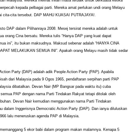
ah Malaysia. Mereka melihat inilah masa terbaik untuk berkuasa ketika
erpecah kepada pelbagai parti. Mereka amat perlukan undi orang Melayu
ai cita-cita tersebut. DAP MAHU KUASAI PUTRAJAYA!.
esto DAP dalam Pilihanraya 2008. Mesej tersirat mereka adalah untuk
a orang Cina bersatu. Mereka tulis “Hanya DAP yang kuat dapat
ua ini”, itu bukan maksudnya. Maksud sebenar adalah “HANYA CINA
PAT MELAKUKAN SEMUA INI”. Apakah orang Melayu masih tidak sedar
Action Party (DAP) adalah adik People Action Party (PAP). Apabila
isah dari Malaysia pada 9 Ogos 1965, pendaftaran serpihan parti PAP
laysia dibatalkan. Devan Nair (MP Bangsar pada waktu itu) cuba
semua PAP dengan nama Parti Tindakan Rakyat tetapi ditolak oleh
tubuhan. Devan Nair kemudian menggunakan nama Parti Tindakan
u dalam Inggerisnya Democratic Action Party (DAP). Dan ianya diluluskan
966 lalu meneruskan agenda PAP di Malaysia.
 memanggang 5 ekor babi dalam program makan malamnya. Kenapa 5