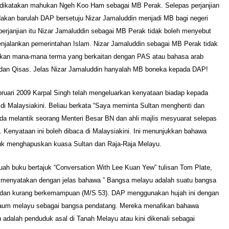
 dikatakan mahukan Ngeh Koo Ham sebagai MB Perak. Selepas perjanjian
dakan barulah DAP bersetuju Nizar Jamaluddin menjadi MB bagi negeri
erjanjian itu Nizar Jamaluddin sebagai MB Perak tidak boleh menyebut
njalankan pemerintahan Islam. Nizar Jamaluddin sebagai MB Perak tidak
kan mana-mana terma yang berkaitan dengan PAS atau bahasa arab
 dan Qisas. Jelas Nizar Jamaluddin hanyalah MB boneka kepada DAP!
bruari 2009 Karpal Singh telah mengeluarkan kenyataan biadap kepada
di Malaysiakini. Beliau berkata “Saya meminta Sultan menghenti dan
ada melantik seorang Menteri Besar BN dan ahli majlis mesyuarat selepas
i”. Kenyataan ini boleh dibaca di Malaysiakini. Ini menunjukkan bahawa
k menghapuskan kuasa Sultan dan Raja-Raja Melayu.
ah buku bertajuk “Conversation With Lee Kuan Yew” tulisan Tom Plate,
menyatakan dengan jelas bahawa ” Bangsa melayu adalah suatu bangsa
dan kurang berkemampuan (M/S 53). DAP menggunakan hujah ini dengan
um melayu sebagai bangsa pendatang. Mereka menafikan bahawa
adalah penduduk asal di Tanah Melayu atau kini dikenali sebagai