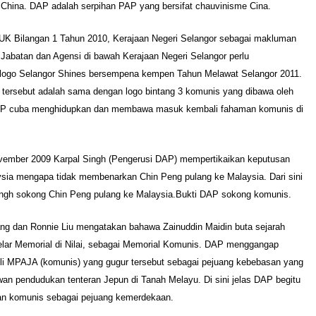
 China. DAP adalah serpihan PAP yang bersifat chauvinisme Cina.
 SUK Bilangan 1 Tahun 2010, Kerajaan Negeri Selangor sebagai makluman
Jabatan dan Agensi di bawah Kerajaan Negeri Selangor perlu
ogo Selangor Shines bersempena kempen Tahun Melawat Selangor 2011.
 tersebut adalah sama dengan logo bintang 3 komunis yang dibawa oleh
AP cuba menghidupkan dan membawa masuk kembali fahaman komunis di
vember 2009 Karpal Singh (Pengerusi DAP) mempertikaikan keputusan
ysia mengapa tidak membenarkan Chin Peng pulang ke Malaysia. Dari sini
Singh sokong Chin Peng pulang ke
Malaysia.Bukti
DAP sokong komunis.
ang dan Ronnie Liu mengatakan bahawa Zainuddin Maidin buta sejarah
lar Memorial di Nilai, sebagai Memorial Komunis. DAP menggangap
hli MPAJA (komunis) yang gugur tersebut sebagai pejuang kebebasan yang
an pendudukan tenteran Jepun di Tanah Melayu. Di sini jelas DAP begitu
n komunis sebagai pejuang kemerdekaan.