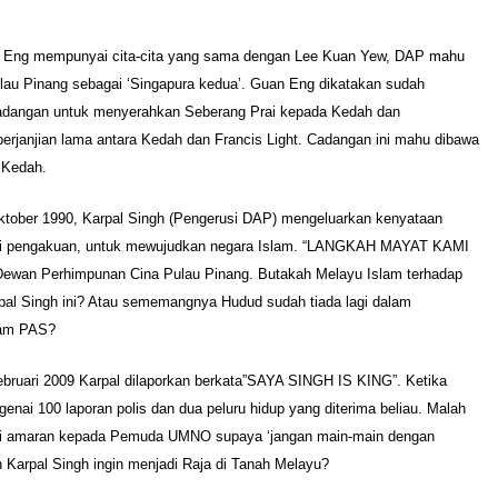
 Eng mempunyai cita-cita yang sama dengan Lee Kuan Yew, DAP mahu
lau Pinang sebagai ‘Singapura kedua’. Guan Eng dikatakan sudah
dangan untuk menyerahkan Seberang Prai kepada Kedah dan
erjanjian lama antara Kedah dan Francis Light. Cadangan ini mahu dibawa
 Kedah.
ktober 1990, Karpal Singh (Pengerusi DAP) mengeluarkan kenyataan
i pengakuan, untuk mewujudkan negara Islam. “LANGKAH MAYAT KAMI
ewan Perhimpunan Cina Pulau Pinang. Butakah Melayu Islam terhadap
pal Singh ini? Atau sememangnya Hudud sudah tiada lagi dalam
lam PAS?
ebruari 2009 Karpal dilaporkan berkata”SAYA SINGH IS KING”. Ketika
nai 100 laporan polis dan dua peluru hidup yang diterima beliau. Malah
ri amaran kepada Pemuda UMNO supaya ‘jangan main-main dengan
h Karpal Singh ingin menjadi Raja di Tanah Melayu?