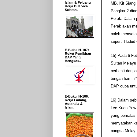
Islam & Peluang
MB. Kit Siang
Kerja Di Korea
Selatan.
Pangkor 2 dia
Perak. Dalam p
Perak akan me
boleh menyata
seperti Hudud
E-Buku IH-107:
Roket Pemikiran
15) Pada 6 Fe
DAP Yang
Bengkok..
Sultan Melayu 
berhenti darip
tengah hari in
DAP cuba untu
E-Buku IH-106:
16) Dalam sebu
Kerja Ladang,
Australia &
Lee Kuan Yew 
Islam.
yang pemalas 
menyatakan ka
bangsa Melayu 