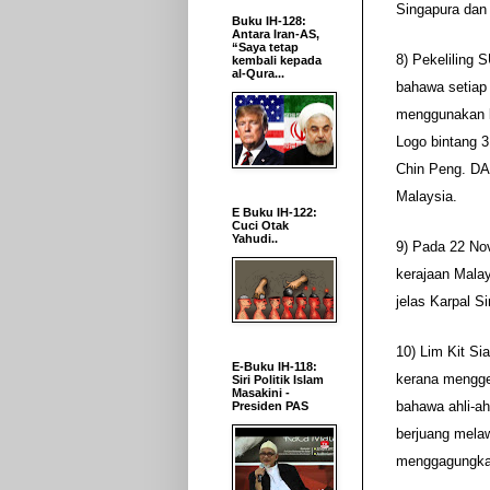
Singapura dan
Buku IH-128:
Antara Iran-AS,
“Saya tetap
8) Pekeliling
kembali kepada
al-Qura...
bahawa setiap 
menggunakan l
Logo bintang 3
Chin Peng. D
Malaysia.
E Buku IH-122:
Cuci Otak
Yahudi..
9) Pada 22 No
kerajaan Mala
jelas Karpal 
10) Lim Kit Si
E-Buku IH-118:
kerana mengge
Siri Politik Islam
Masakini -
bahawa ahli-a
Presiden PAS
berjuang melaw
menggagungka