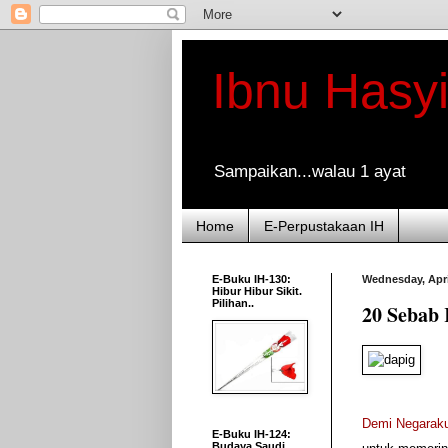
Ibnu Hasy
Sampaikan...walau 1 ayat
Home
E-Perpustakaan IH
E-Buku IH-130:
Wednesday, Apri
Hibur Hibur Sikit.
Pilihan..
20 Sebab 
Demi Negarak
E-Buku IH-124:
Budaya Saudi