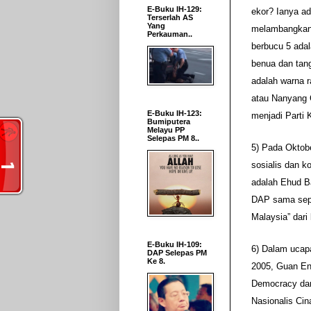
E-Buku IH-129:
ekor? Ianya a
Terserlah AS
Yang
melambangkan k
Perkauman..
berbucu 5 adal
benua dan tang
adalah warna r
atau Nanyang 
E-Buku IH-123:
menjadi Parti
Bumiputera
Melayu PP
Selepas PM 8..
5) Pada Oktobe
sosialis dan k
adalah Ehud Ba
DAP sama seper
Malaysia” dari 
E-Buku IH-109:
6) Dalam ucap
DAP Selepas PM
Ke 8.
2005, Guan Eng
Democracy dan 
Nasionalis Ci