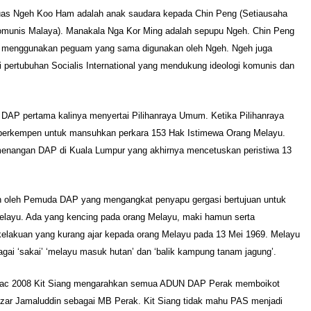
as Ngeh Koo Ham adalah anak saudara kepada Chin Peng (Setiausaha
omunis Malaya). Manakala Nga Kor Ming adalah sepupu Ngeh. Chin Peng
n menggunakan peguam yang sama digunakan oleh Ngeh. Ngeh juga
 pertubuhan Socialis International yang mendukung ideologi komunis dan
 DAP pertama kalinya menyertai Pilihanraya Umum. Ketika Pilihanraya
berkempen untuk mansuhkan perkara 153 Hak Istimewa Orang Melayu.
enangan DAP di Kuala Lumpur yang akhirnya mencetuskan peristiwa 13
n oleh Pemuda DAP yang mengangkat penyapu gergasi bertujuan untuk
Melayu. Ada yang kencing pada orang Melayu, maki hamun serta
elakuan yang kurang ajar kepada orang Melayu pada 13 Mei 1969. Melayu
agai ‘sakai’ ‘melayu masuk hutan’ dan ‘balik kampung tanam jagung’.
Mac 2008 Kit Siang mengarahkan semua ADUN DAP Perak memboikot
Nizar Jamaluddin sebagai MB Perak. Kit Siang tidak mahu PAS menjadi