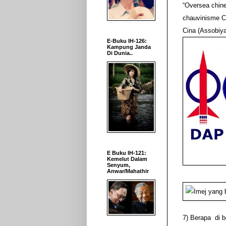
“Oversea chine
chauvinisme Ci
Cina (Assobiya
E-Buku IH-126:
Kampung Janda
Di Dunia..
E Buku IH-121:
Kemelut Dalam
Senyum,
Anwar/Mahathir
7) Berapa
di b