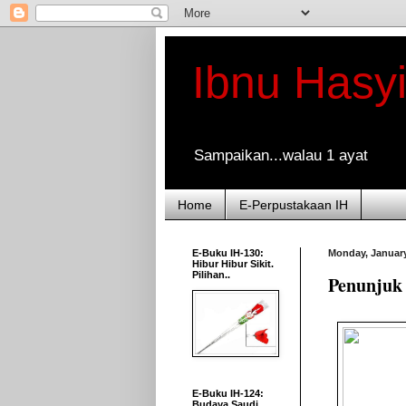
Ibnu Hasy
Sampaikan...walau 1 ayat
Home
E-Perpustakaan IH
E-Buku IH-130:
Monday, January
Hibur Hibur Sikit.
Pilihan..
Penunjuk
E-Buku IH-124:
Budaya Saudi