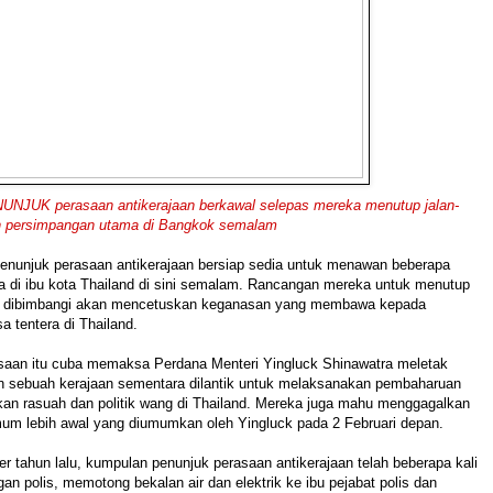
JUK perasaan antikerajaan berkawal selepas mereka menutup jalan-
ah persimpangan utama di Bangkok semalam
unjuk perasaan antikerajaan bersiap sedia untuk menawan beberapa
 di ibu kota Thailand di sini semalam. Rancangan mereka untuk menutup
ni dibimbangi akan mencetuskan keganasan yang membawa kepada
 tentera di Thailand.
saan itu cuba memaksa Perdana Menteri Yingluck Shinawatra meletak
n sebuah kerajaan sementara dilantik untuk melaksanakan pembaharuan
an rasuah dan politik wang di Thailand. Mereka juga mahu menggagalkan
mum lebih awal yang diumumkan oleh Yingluck pada 2 Februari depan.
 tahun lalu, kumpulan penunjuk perasaan antikerajaan telah beberapa kali
an polis, memotong bekalan air dan elektrik ke ibu pejabat polis dan