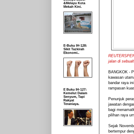
&Melayu Kota
Mekah Kini.
E-Buku IH-128:
Sikit Tazkirah
Ekonomi..
REUTERSPENUN
jalan di sebu
BANGKOK - Pen
kawasan utama
bandar raya i
rampasan kuasa
E Buku IH-127:
Kemelut Dalam
Senyum, Tapi
Penunjuk pera
Rakyat
Teraniaya.
jawatan denga
bagi menamatk
pilihan raya u
Sejak November
bertempur deng