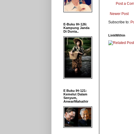
Post a Co
Newer Post
Subscribe to:
P
E-Buku IH-126:
Kampung Janda
Di Dunia..
LinkWithin
E Buku IH-121:
Kemelut Dalam
Senyum,
Anwar/Mahathir