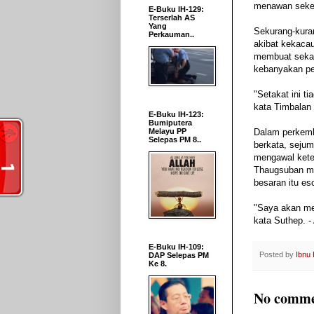
menawan seketi
E-Buku IH-129:
Terserlah AS
Yang
Sekurang-kura
Perkauman..
akibat kekacau
membuat sekata
kebanyakan pe
"Setakat ini t
kata Timbalan
E-Buku IH-123:
Bumiputera
Melayu PP
Dalam perkemb
Selepas PM 8..
berkata, sejum
mengawal kete
Thaugsuban me
besaran itu es
"Saya akan me
kata Suthep. -
E-Buku IH-109:
Posted by
Ibnu
DAP Selepas PM
Ke 8.
No comme