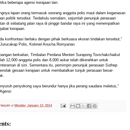
ka beberapa agensi kerajaan lain.
ngnya lapan orang termasuk seorang anggota polis maut dalam keganasan
an politik tersebut. Terdahulu semalam, sejumlah penunjuk perasaan
n di sebatang jalan raya di pinggir bandar raya ini yang menempatkan
jabat kerajaan.
iada konfrontasi berlaku dengan pihak berkuasa ekoran tindakan tersebut,"
 Jurucakap Polis, Kolonel Anucha Romyanan.
angan berkaitan, Timbalan Perdana Menteri Surapong Tovichakchaikul
lah 12,000 anggota polis dan 8,000 askar telah dikerahkan untuk
nteraman di sini. Sementara itu, pemimpin penunjuk perasaan Suthep
nolak gesaan kerajaan untuk membatalkan tunjuk perasaan besar-
ok.
nyuruh penyokong saya berundur hanya jika perang saudara meletus,"
 Agensi
 Hasyim
at
Monday, January 13, 2014
nts: