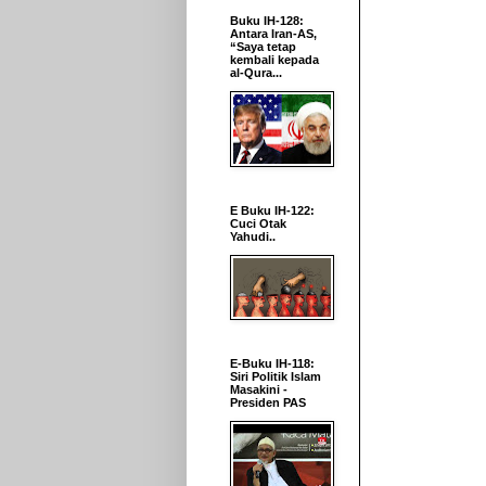
Buku IH-128:
Antara Iran-AS,
“Saya tetap
kembali kepada
al-Qura...
E Buku IH-122:
Cuci Otak
Yahudi..
E-Buku IH-118:
Siri Politik Islam
Masakini -
Presiden PAS