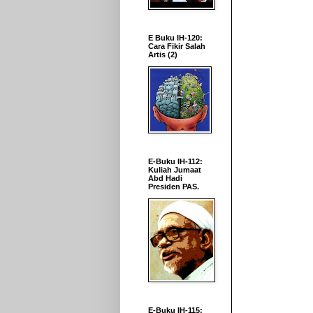
E Buku IH-120:
Cara Fikir Salah
Artis (2)
E-Buku IH-112:
Kuliah Jumaat
Abd Hadi
Presiden PAS.
E-Buku IH-115: