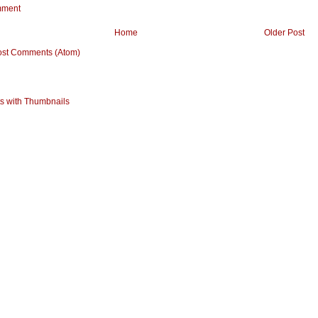
mment
Home
Older Post
ost Comments (Atom)