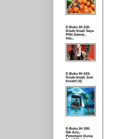
E-Buku IH-118:
Kisah-kisah Saya
Pilih Damai..
Isla...
E-Buku IH-103:
Kisah-kisah Jom
Kreatif (4)
E-Buku IH-100:
Nik Aziz,
Pemimpin Dunia