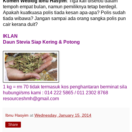
Komen Weblog Ibnu Hasyim
: Tiga kali diserbu dalam
tempoh empat bulan, namun pemiliknya tetap berdegil.
Apakah kuatkuasa polis tiada kesan apa-apa? Polis sudah
tiada wibawa? Jangan sampai ada orang sangka polis pun
cair kerana duit?
IKLAN
Daun Stevia Siap Kering & Potong
1 kg = rm 70 tidak termasuk kos penghantaran berminat sila
hubungi/sms kami : 014 222 5865 / 011 2302 8768
resourceshmh@gmail.com
Ibnu Hasyim
at
Wednesday, January 15, 2014
Share