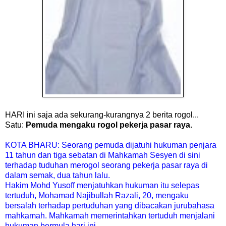
HARI ini saja ada sekurang-kurangnya 2 berita rogol...
Satu:
Pemuda mengaku rogol pekerja pasar raya.
KOTA BHARU: Seorang pemuda dijatuhi hukuman penjara
11 tahun dan tiga sebatan di Mahkamah Sesyen di sini
terhadap tuduhan merogol seorang pekerja pasar raya di
dalam semak, dua tahun lalu.
Hakim Mohd Yusoff menjatuhkan hukuman itu selepas
tertuduh, Mohamad Najibullah Razali, 20, mengaku
bersalah terhadap pertuduhan yang dibacakan jurubahasa
mahkamah.
Mahkamah memerintahkan tertuduh menjalani
hukuman bermula hari ini.