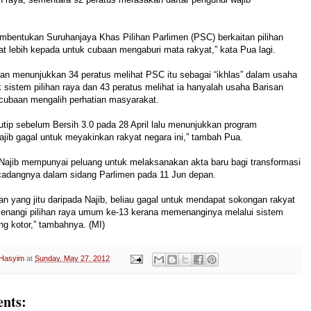
mbentukan Suruhanjaya Khas Pilihan Parlimen (PSC) berkaitan pilihan
hat lebih kepada untuk cubaan mengaburi mata rakyat,” kata Pua lagi.
an menunjukkan 34 peratus melihat PSC itu sebagai “ikhlas” dalam usaha
istem pilihan raya dan 43 peratus melihat ia hanyalah usaha Barisan
 cubaan mengalih perhatian masyarakat.
utip sebelum Bersih 3.0 pada 28 April lalu menunjukkan program
ajib gagal untuk meyakinkan rakyat negara ini,” tambah Pua.
 Najib mempunyai peluang untuk melaksanakan akta baru bagi transformasi
cadangnya dalam sidang Parlimen pada 11 Jun depan.
an yang jitu daripada Najib, beliau gagal untuk mendapat sokongan rakyat
nangi pilihan raya umum ke-13 kerana memenanginya melalui sistem
ang kotor,” tambahnya. (MI)
 Hasyim
at
Sunday, May 27, 2012
nts: