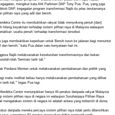
egagalan, mengikut kata Ahli Parlimen DAP Tony Pua. Pua, yang juga
lisiti DAP, kegagalan program transformasi Najib itu jelas terutamanya
n pilihan raya yang adil dan bersih.
Merdeka Centre itu membuktikan rakyat tidak menyokong penuh [dan]
ah hilang keyakinan terhadap sistem pilihan raya di Malaysia walaupun
letakkan ‘usaha penuh’ terhadap transformasi tersebut.
itu juga membuktikan keperluan untuk Bersih turun ke jalanan bagi menuntut
il dan bersih,” kata Pua dalan satu kenyataan hari ini.
ggesa Najib melaksanakan keseluruhan transformasinya dan bukan
seolah-olah “bermain tarik tali.”
k Perdana Menteri untuk melaksanakan pembaharuan dan politik yang
lagi mahu melihat beliau hanya melaksanakan pembaharuan yang dilihat
 tarik-tali,’” tegas Pua lagi.
u Merdeka Center menunjukkan hanya 44 peratus daripada rakyat Malaysia
ap sistem pilihan raya di negara ini walaupun Suruhanjaya Pilihan Raya
li mengatakan sistem di negara ini adalah antara yang terbersih di dunia.
atus daripada mereka percaya sistem pilihan raya tidak perlu dibersihkan
n raya, sementara 92 peratus merasakan daftar pengundi wajib