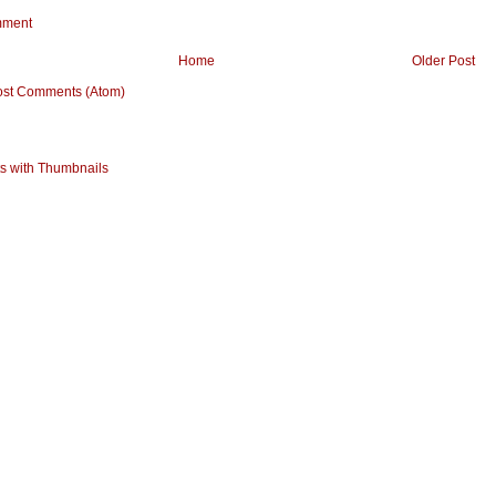
mment
Home
Older Post
ost Comments (Atom)