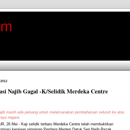
im
 2012
si Najib Gagal -K/Selidik Merdeka Centre
ajib masih ada peluang untuk melaksanakan pembaharuan seluruh ke atas
 raya negara.
 26 Mei - Kaji selidik terbaru Merdeka Centre telah membuktikan
ormasi kerajaan pimpinan Perdana Menteri Datuk Seri Najib Razak