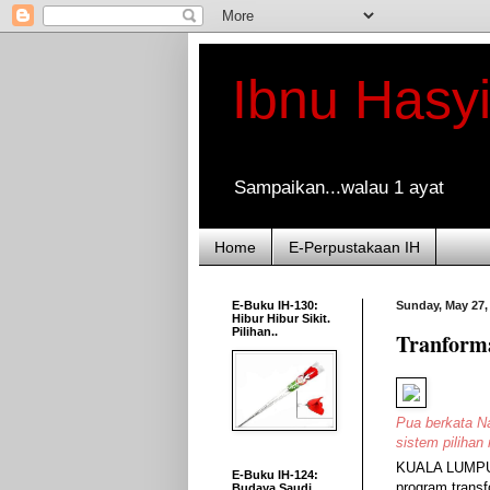
Ibnu Hasy
Sampaikan...walau 1 ayat
Home
E-Perpustakaan IH
E-Buku IH-130:
Sunday, May 27,
Hibur Hibur Sikit.
Pilihan..
Tranforma
Pua berkata N
sistem pilihan
KUALA LUMPUR,
E-Buku IH-124:
program transf
Budaya Saudi