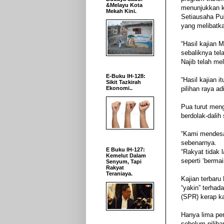
&Melayu Kota
menunjukkan k
Mekah Kini.
Setiausaha Pub
yang melibatka
“Hasil kajian 
sebaliknya tel
Najib telah me
E-Buku IH-128:
“Hasil kajian 
Sikit Tazkirah
Ekonomi..
pilihan raya ad
Pua turut men
berdolak-dalih 
“Kami mendesa
sebenarnya.
E Buku IH-127:
“Rakyat tidak 
Kemelut Dalam
seperti ‘bermain
Senyum, Tapi
Rakyat
Teraniaya.
Kajian terbar
“yakin” terhad
(SPR) kerap ka
Hanya lima per
sebelum piliha