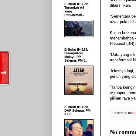
E-Buku IH-129:
dibersihkan.
Terserlah AS
Yang
Perkauman..
“Sementara pe
raya pula dili
Kajian berkena
menambahbaik s
Nasional (BN)
E-Buku IH-123:
Bumiputera
“Data yang dik
Melayu PP
transformasi N
Selepas PM 8..
Jelasnya lagi,
penuh yang di
“Tanpa keingin
walaupun meme
pilihan raya y
E-Buku IH-109:
DAP Selepas PM
Posted by
Ibnu
Ke 8.
No comme