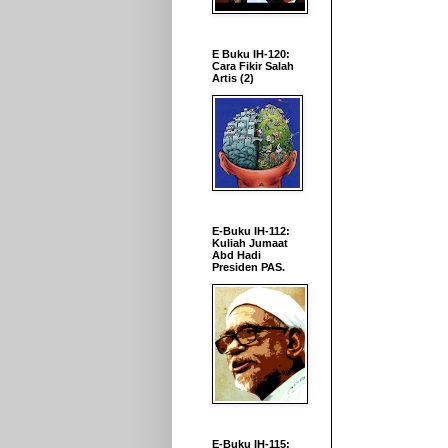
E Buku IH-120:
Cara Fikir Salah
Artis (2)
E-Buku IH-112:
Kuliah Jumaat
Abd Hadi
Presiden PAS.
E-Buku IH-115: