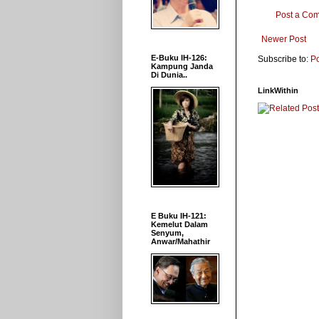
Post a Co
Newer Post
E-Buku IH-126:
Subscribe to:
P
Kampung Janda
Di Dunia..
LinkWithin
E Buku IH-121:
Kemelut Dalam
Senyum,
Anwar/Mahathir