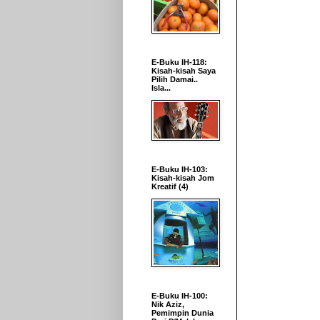
E-Buku IH-118:
Kisah-kisah Saya
Pilih Damai..
Isla...
E-Buku IH-103:
Kisah-kisah Jom
Kreatif (4)
E-Buku IH-100:
Nik Aziz,
Pemimpin Dunia