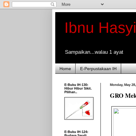
Ibnu Hasy
Sampaikan...walau 1 ayat
Home
E-Perpustakaan IH
E-Buku IH-130:
Monday, May 28,
Hibur Hibur Sikit.
Pilihan..
GRO Mekon
E-Buku IH-124:
Budaya Saudi