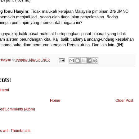
 24 jam. (Kosmo)
g Ibnu Hasyim
: Tidak malukah kerajaan Malaysia pimpinan BN/UMNO
 semakin menjadi-jadi, seoah-olah tiada jalan penyelesaian. Bodoh
impin-pemimpin yang memerintah negara ini?
gnya kaji balik pusat maksiat bertopengkan 'pusat hiburan' yang tidak
am sistem perundangan kita. Kaji balik tiadanya undang-undang kesalahan
a sama suka dlam peraturan kerajaan Persekutuan. Dan lain-lain. (IH)
 Hasyim
at
Monday, May 28, 2012
nts:
mment
Home
Older Post
ost Comments (Atom)