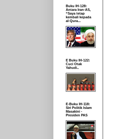
Buku IH-128:
Antara Iran-AS,
“Saya tetap
kembali kepada
al-Qura...
E Buku IH-122:
Cuci Otak
Yahudi..
E-Buku IH-118:
Siri Politik Islam
Masakini -
Presiden PAS