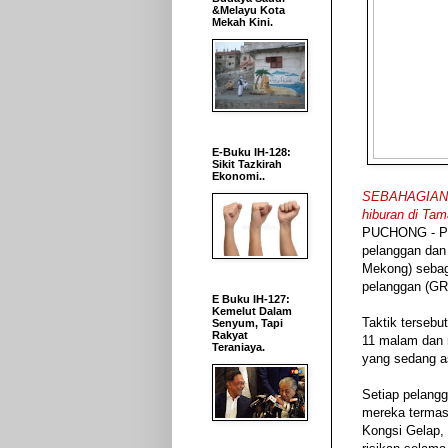
&Melayu Kota
Mekah Kini.
E-Buku IH-128:
Sikit Tazkirah
Ekonomi..
SEBAHAGIAN da
hiburan di Tam
PUCHONG - Pel
pelanggan dan
Mekong) sebag
pelanggan (GR
E Buku IH-127:
Kemelut Dalam
Taktik tersebu
Senyum, Tapi
Rakyat
11 malam dan 
Teraniaya.
yang sedang a
Setiap pelang
mereka termas
Kongsi Gelap,