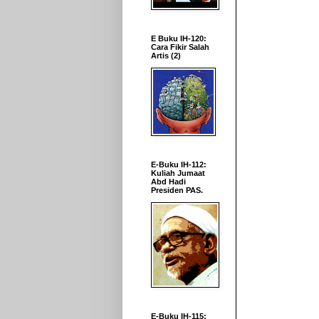
E Buku IH-120:
Cara Fikir Salah
Artis (2)
E-Buku IH-112:
Kuliah Jumaat
Abd Hadi
Presiden PAS.
E-Buku IH-115: