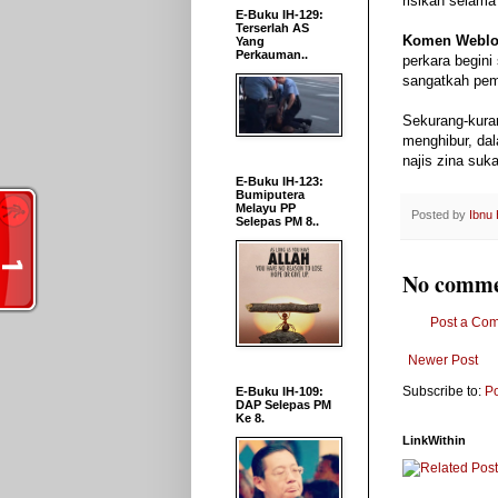
risikan selama
E-Buku IH-129:
Terserlah AS
Komen Weblo
Yang
Perkauman..
perkara begini
sangatkah pem
Sekurang-kuran
menghibur, dal
najis zina suk
E-Buku IH-123:
Bumiputera
Melayu PP
Posted by
Ibnu
Selepas PM 8..
No comme
Post a Co
Newer Post
Subscribe to:
P
E-Buku IH-109:
DAP Selepas PM
Ke 8.
LinkWithin