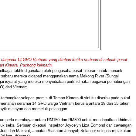
ripada 14 GRO Vietnam yang ditahan ketika serbuan di sebuah pusat
an Kinrara, Puchong kelmarin.
bagai taktik digunakan oleh pengusaha pusat hiburan untuk menarik
 terbaru mereka didapati menggunakan nama Mekong River (Sungai
ai isyarat yang mereka menyediakan perkhidmatan pegawai perhubungan
O) dari Vietnam.
t terbongkar selepas premis di Taman Kinrara di sini itu diserbu pada pukul
menahan seramai 14 GRO warga Vietnam berusia antara 19 dan 35 tahun
syik melayan dan memeluk pelanggan.
gan perlu membayar antara RM150 dan RM300 untuk mendapatkan khidmat
uk seks. Serbuan diketuai Inspektor Joycelyn Liza Edmond dari cawangan
 Judi dan Maksiat, Jabatan Siasatan Jenayah Selangor selepas melakukan