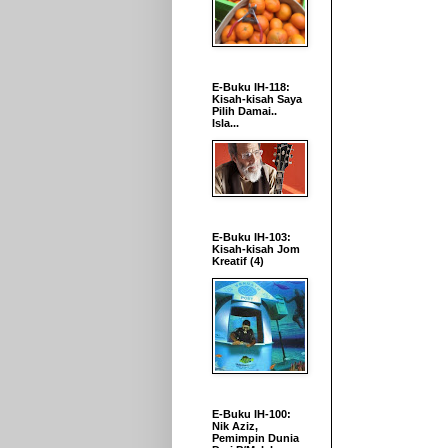
E-Buku IH-118:
Kisah-kisah Saya
Pilih Damai..
Isla...
E-Buku IH-103:
Kisah-kisah Jom
Kreatif (4)
E-Buku IH-100:
Nik Aziz,
Pemimpin Dunia