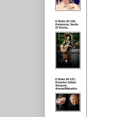
E-Buku IH-126:
Kampung Janda
Di Dunia..
E Buku IH-121:
Kemelut Dalam
Senyum,
Anwar/Mahathir