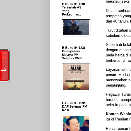
berunsur seks 
E-Buku IH-129:
Terserlah AS
Dalam serbuan
Yang
Perkauman..
tempatan yang 
dan 40 tahun. 
Turut ditahan 
sebelum dibeb
Seperti di kel
E-Buku IH-123:
dengan mana-m
Bumiputera
pada harga di
Melayu PP
Selepas PM 8..
berkenan di hat
Layanan istim
penari. Modus 
menawarkan pe
pengunjung.
Pegawai Turus
tersebut berop
E-Buku IH-109:
seks kepada p
DAP Selepas PM
Ke 8.
Komen Weblo
itu di Pandan 
Penari-penari 