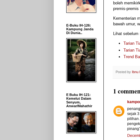
boleh memikirk
premis-premis 
Kementerian me
bawah umur, wa
E-Buku IH-126:
Kampung Janda
Di Dunia..
Lihat sebelum i
Tarian T
Tarian T
Trend Ba
Posted by
Ibnu
1 commen
E Buku IH-121:
Kemelut Dalam
kampon
Senyum,
Anwar/Mahathir
penang
sejak 3
pilihan
pengek
pinang
Decemb