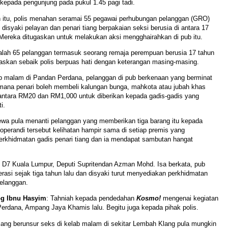
kepada pengunjung pada pukul 1.45 pagi tadi.
 itu, polis menahan seramai 55 pegawai perhubungan pelanggan (GRO)
disyaki pelayan dan penari tiang berpakaian seksi berusia di antara 17
Mereka ditugaskan untuk melakukan aksi mengghairahkan di pub itu.
ialah 65 pelanggan termasuk seorang remaja perempuan berusia 17 tahun
askan sebaik polis berpuas hati dengan keterangan masing-masing.
ab malam di Pandan Perdana, pelanggan di pub berkenaan yang berminat
ana penari boleh membeli kalungan bunga, mahkota atau jubah khas
 antara RM20 dan RM1,000 untuk diberikan kepada gadis-gadis yang
i.
ewa pula menanti pelanggan yang memberikan tiga barang itu kepada
operandi tersebut kelihatan hampir sama di setiap premis yang
rkhidmatan gadis penari tiang dan ia mendapat sambutan hangat
 D7 Kuala Lumpur, Deputi Supritendan Azman Mohd. Isa berkata, pub
erasi sejak tiga tahun lalu dan disyaki turut menyediakan perkhidmatan
elanggan.
g Ibnu Hasyim
: Tahniah kepada pendedahan
Kosmo!
mengenai kegiatan
Perdana, Ampang Jaya Khamis lalu. Begitu juga kepada pihak polis.
tiang berunsur seks di kelab malam di sekitar Lembah Klang pula mungkin