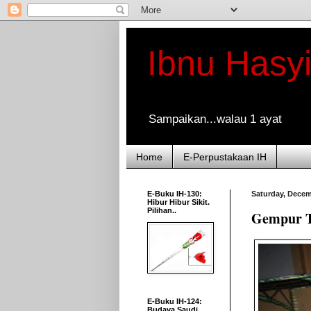
Ibnu Hasy
Sampaikan...walau 1 ayat
Home
E-Perpustakaan IH
E-Buku IH-130:
Saturday, Decem
Hibur Hibur Sikit.
Pilihan..
Gempur Ta
E-Buku IH-124:
Budaya Saudi