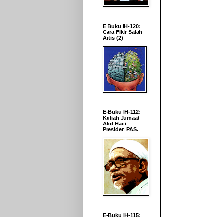
E Buku IH-120:
Cara Fikir Salah
Artis (2)
E-Buku IH-112:
Kuliah Jumaat
Abd Hadi
Presiden PAS.
E-Buku IH-115: