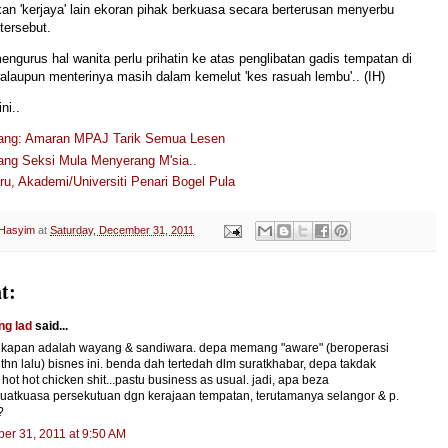
an 'kerjaya' lain ekoran pihak berkuasa secara berterusan menyerbu
tersebut.
ngurus hal wanita perlu prihatin ke atas penglibatan gadis tempatan di
laupun menterinya masih dalam kemelut 'kes rasuah lembu'.. (IH)
ni..
iang: Amaran MPAJ Tarik Semua Lesen
iang Seksi Mula Menyerang M'sia..
ru, Akademi/Universiti Penari Bogel Pula
 Hasyim
at
Saturday, December 31, 2011
t:
g lad
said...
kapan adalah wayang & sandiwara. depa memang "aware" (beroperasi
 thn lalu) bisnes ini. benda dah tertedah dlm suratkhabar, depa takdak
. hot hot chicken shit...pastu business as usual. jadi, apa beza
uatkuasa persekutuan dgn kerajaan tempatan, terutamanya selangor & p.
?
er 31, 2011 at 9:50 AM