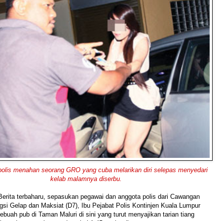
is menahan seorang GRO yang cuba melarikan diri selepas menyedari
kelab malamnya diserbu.
Berita terbaharu, sepasukan pegawai dan anggota polis dari Cawangan
gsi Gelap dan Maksiat (D7), Ibu Pejabat Polis Kontinjen Kuala Lumpur
uah pub di Taman Maluri di sini yang turut menyajikan tarian tiang