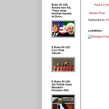
Buku IH-128:
Post a Co
Antara Iran-AS,
“Saya tetap
Newer Post
kembali kepada
al-Qura...
Subscribe to:
P
LinkWithin
E Buku IH-122:
Cuci Otak
Yahudi..
E-Buku IH-118:
Siri Politik Islam
Masakini -
Presiden PAS