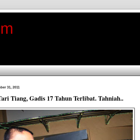
im
ber 31, 2011
ri Tiang, Gadis 17 Tahun Terlibat. Tahniah..