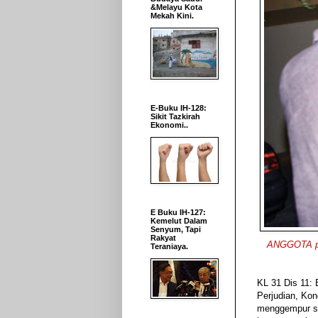
&Melayu Kota
Mekah Kini.
E-Buku IH-128:
Sikit Tazkirah
Ekonomi..
E Buku IH-127:
Kemelut Dalam
Senyum, Tapi
Rakyat
ANGGOTA pol
Teraniaya.
KL 31 Dis 11: 
Perjudian, Kon
menggempur seb