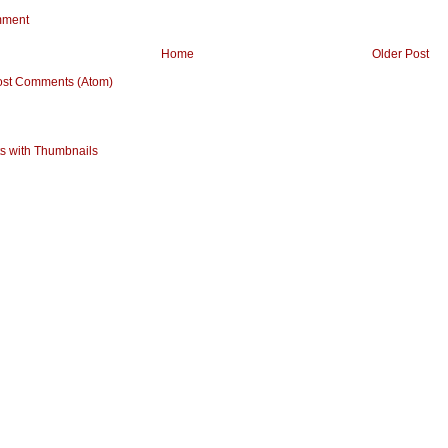
mment
Home
Older Post
ost Comments (Atom)