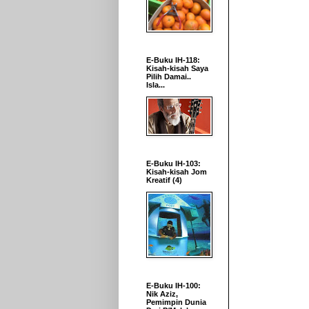
E-Buku IH-118:
Kisah-kisah Saya
Pilih Damai..
Isla...
E-Buku IH-103:
Kisah-kisah Jom
Kreatif (4)
E-Buku IH-100:
Nik Aziz,
Pemimpin Dunia