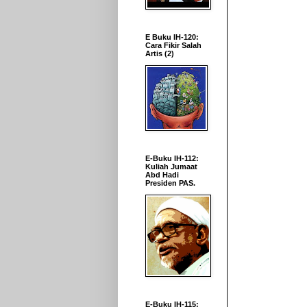
E Buku IH-120:
Cara Fikir Salah
Artis (2)
E-Buku IH-112:
Kuliah Jumaat
Abd Hadi
Presiden PAS.
E-Buku IH-115: