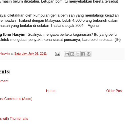
 masih belum diketahui. Letupan bom itu menyebabkan kereta tersebut
ayai diletakkan oleh kumpulan gerila pemisah yang mendalangi kejadian
sempadan Thailand dengan Malaysia. Lebih 4,500 orang terbunuh dalam
asan yang berlaku di selatan Thailand sejak 2004. - Agensi
g Ibnu Hasyim
: Soalnya, mengapa berlaku keganasan? Itu yang perlu
 Untuk mengubati penyakit kena siasat puncanya, baru boleh selesai. (IH)
 Hasyim
at
Saturday, July 02, 2011
nts:
mment
Home
Older Post
ost Comments (Atom)