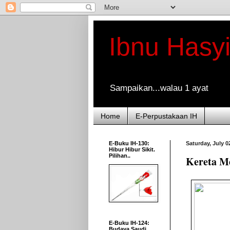
Ibnu Hasy
Sampaikan...walau 1 ayat
Home
E-Perpustakaan IH
E-Buku IH-130:
Saturday, July 0
Hibur Hibur Sikit.
Pilihan..
Kereta Me
E-Buku IH-124:
Budaya Saudi