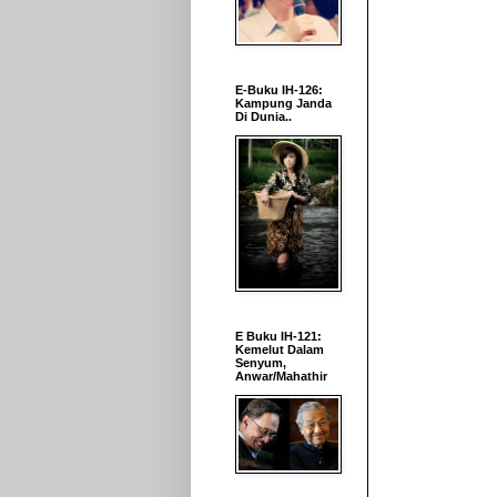
E-Buku IH-126:
Kampung Janda
Di Dunia..
E Buku IH-121:
Kemelut Dalam
Senyum,
Anwar/Mahathir