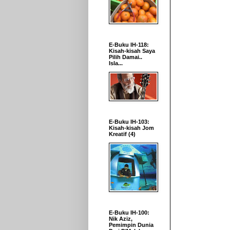
E-Buku IH-118:
Kisah-kisah Saya
Pilih Damai..
Isla...
E-Buku IH-103:
Kisah-kisah Jom
Kreatif (4)
E-Buku IH-100:
Nik Aziz,
Pemimpin Dunia