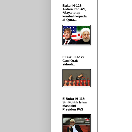
Buku IH-128:
Antara Iran-AS,
“Saya tetap
kembali kepada
al-Qura...
E Buku IH-122:
Cuci Otak
Yahudi..
E-Buku IH-118:
Siri Politik Islam
Masakini -
Presiden PAS