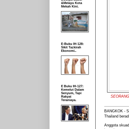
&Melayu Kota
Mekah Kini.
E-Buku IH-128:
Sikit Tazkirah
Ekonomi..
E Buku IH-127:
Kemelut Dalam
Senyum, Tapi
SEORANG an
Rakyat
Teraniaya.
BANGKOK - Se
Thailand berad
Anggota skuad