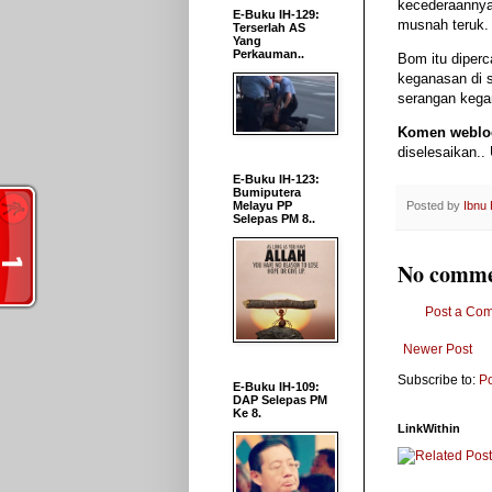
kecederaannya
E-Buku IH-129:
musnah teruk.
Terserlah AS
Yang
Perkauman..
Bom itu diperc
keganasan di 
serangan kegan
Komen weblo
diselesaikan..
E-Buku IH-123:
Bumiputera
Melayu PP
Posted by
Ibnu
Selepas PM 8..
No comme
Post a Co
Newer Post
Subscribe to:
P
E-Buku IH-109:
DAP Selepas PM
Ke 8.
LinkWithin