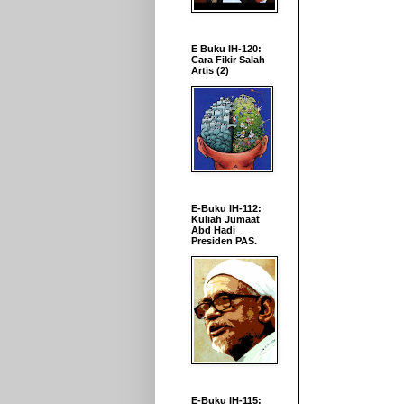
E Buku IH-120:
Cara Fikir Salah
Artis (2)
E-Buku IH-112:
Kuliah Jumaat
Abd Hadi
Presiden PAS.
E-Buku IH-115: