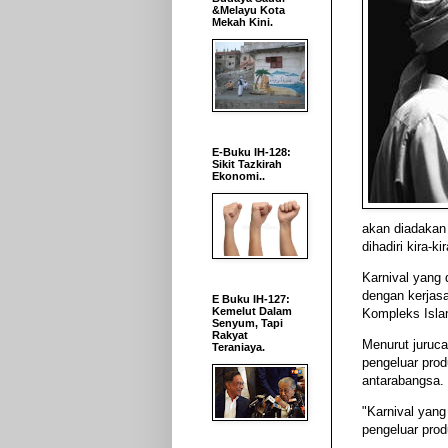
&Melayu Kota
Mekah Kini.
E-Buku IH-128:
Sikit Tazkirah
Ekonomi..
akan diadakan 
dihadiri kira-k
Karnival yang
dengan kerjas
E Buku IH-127:
Kemelut Dalam
Kompleks Isla
Senyum, Tapi
Rakyat
Menurut juruca
Teraniaya.
pengeluar pro
antarabangsa.
"Karnival yang
pengeluar pro