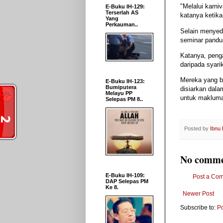
"Melalui karni
E-Buku IH-129:
Terserlah AS
katanya ketik
Yang
Perkauman..
Selain menyedi
seminar panduan
Katanya, peng
daripada syari
Mereka yang b
E-Buku IH-123:
Bumiputera
disiarkan dal
Melayu PP
untuk maklumat
Selepas PM 8..
Posted by
Ibnu
No comme
E-Buku IH-109:
Post a Co
DAP Selepas PM
Ke 8.
Newer Post
Subscribe to:
P