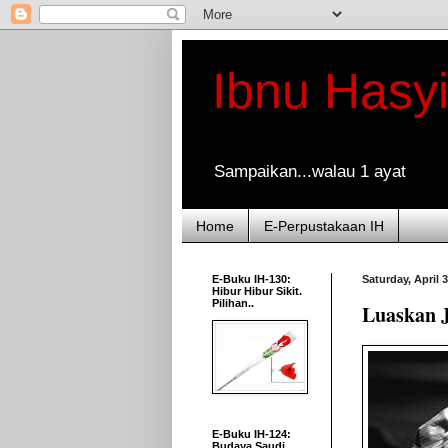
Ibnu Hasy
Sampaikan...walau 1 ayat
Home
E-Perpustakaan IH
E-Buku IH-130:
Saturday, April 3
Hibur Hibur Sikit.
Pilihan..
Luaskan J
E-Buku IH-124:
Budaya Saudi