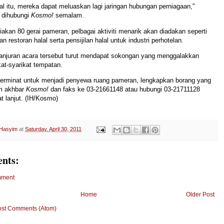
val itu, mereka dapat meluaskan lagi jaringan hubungan perniagaan,"
a dihubungi
Kosmo!
semalam.
akan 80 gerai pameran, pelbagai aktiviti menarik akan diadakan seperti
 restoran halal serta pensijilan halal untuk industri perhotelan.
anjuran acara tersebut turut mendapat sokongan yang menggalakkan
kat-syarikat tempatan.
erminat untuk menjadi penyewa ruang pameran, lengkapkan borang yang
am akhbar
Kosmo!
dan faks ke 03-21661148 atau hubungi 03-21711128
 lanjut. (IH/Kosmo)
 Hasyim
at
Saturday, April 30, 2011
nts:
mment
Home
Older Post
ost Comments (Atom)