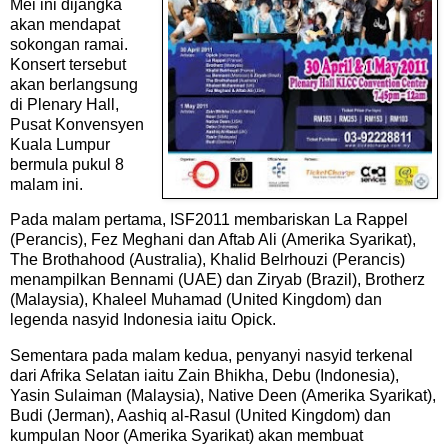
Mei ini dijangka
akan mendapat
sokongan ramai.
Konsert tersebut
akan berlangsung
di Plenary Hall,
Pusat Konvensyen
Kuala Lumpur
bermula pukul 8
malam ini.
Pada malam pertama, ISF2011 membariskan La Rappel
(Perancis), Fez Meghani dan Aftab Ali (Amerika Syarikat),
The Brothahood (Australia), Khalid Belrhouzi (Perancis)
menampilkan Bennami (UAE) dan Ziryab (Brazil), Brotherz
(Malaysia), Khaleel Muhamad (United Kingdom) dan
legenda nasyid Indonesia iaitu Opick.
Sementara pada malam kedua, penyanyi nasyid terkenal
dari Afrika Selatan iaitu Zain Bhikha, Debu (Indonesia),
Yasin Sulaiman (Malaysia), Native Deen (Amerika Syarikat),
Budi (Jerman), Aashiq al-Rasul (United Kingdom) dan
kumpulan Noor (Amerika Syarikat) akan membuat