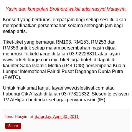
Yasin dan kumpulan Brotherz wakili artis nasyid Malaysia.
Konsert yang berdurasi empat jam bagi setiap sesi itu akan
memperlihatkan persembahan selama setengah jam bagi
setiap artis.
Tiket-tiket yang berharga RM103, RM153, RM253 dan
RM353 untuk setiap malam persembahan masih dijual
menerusi Ticketcharge di talian 03-92228811 atau layari
www.ticketcharge.com.my. Tiket juga boleh didapati di
kaunter Saba Islamic Media (D44-D48) bersempena Kuala
Lumpur International Fair di Pusat Dagangan Dunia Putra
(PWTC).
Untuk maklumat lanjut, layari www.isfestival.com atau
hubungi Cik Afizah di talian 03-77821332. Stesen televisyen
TV AlHijrah bertindak sebagai penyiar rasmi. (IH)
Ibnu Hasyim
at
Saturday, April 30, 2011
Share