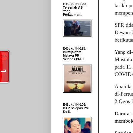
E-Buku IH-129:
tarikh p
Terserlah AS
Yang
mempenge
Perkauman..
SPR tid
Dewan U
berikuta
E-Buku IH-123:
Yang di-
Bumiputera
Melayu PP
Mustafa 
Selepas PM 8..
pada 11
COVID-
Apabila 
di-Pert
2 Ogos h
E-Buku IH-109:
DAP Selepas PM
Ke 8.
Darurat 
membole
Susulan 