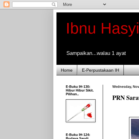
Ibnu Hasy
Sampaikan...walau 1 ayat
Home
E-Perpustakaan IH
E-Buku IH-130:
Wednesday, Nov
Hibur Hibur Sikit.
Pilihan..
PRN Sara
E-Buku IH-124:
Budaya Saudi