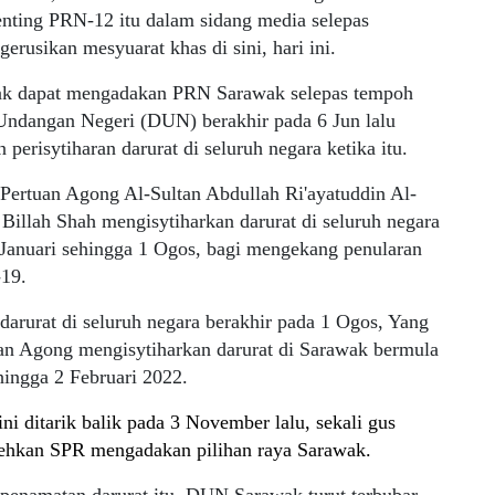
enting PRN-12 itu dalam sidang media selepas
rusikan mesyuarat khas di sini, hari ini.
ak dapat mengadakan PRN Sarawak selepas tempoh
ndangan Negeri (DUN) berakhir pada 6 Jun lalu
n perisytiharan darurat di seluruh negara ketika itu.
Pertuan Agong Al-Sultan Abdullah Ri'ayatuddin Al-
Billah Shah mengisytiharkan darurat di seluruh negara
 Januari sehingga 1 Ogos, bagi mengekang penularan
19.
darurat di seluruh negara berakhir pada 1 Ogos, Yang
uan Agong mengisytiharkan darurat di Sarawak bermula
ingga 2 Februari 2022.
ini ditarik balik pada 3 November lalu, sekali gus
hkan SPR mengadakan pilihan raya Sarawak.
penamatan darurat itu, DUN Sarawak turut terbubar