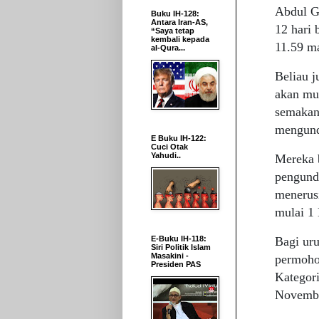
Abdul G
Buku IH-128:
Antara Iran-AS,
12 hari 
“Saya tetap
kembali kepada
11.59 m
al-Qura...
Beliau j
akan mu
semakan
mengund
E Buku IH-122:
Cuci Otak
Yahudi..
Mereka b
pengund
menerus
mulai 1 
Bagi ur
E-Buku IH-118:
Siri Politik Islam
Masakini -
permoho
Presiden PAS
Kategor
Novemb