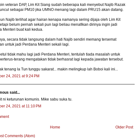
n veteran DAP, Lim Kit Siang sudah beberapa kali menyebut Najib Razak
uncul sebagai PM10 jika UMNO menang lagi dalam PRU15 akan datang.
n Najib terlihat agar hairan kenapa namanya sering dijaja oleh Lim Kit
tetapi belum pernah sekali pun lagi beliau menafikan dirinya ingin jadi
 Menteri buat kali kedua.
a, secara tidak langsung dalam hati Najib sendiri memang tersemat
an untuk jadi Perdana Menteri sekali lagi.
etul tidak mahu lagi jadi Perdana Menteri, tentulah tiada masalah untuk
berterus-terang mengatakan tidak berhasrat lagi kepada jawatan tersebut.
ak tenang la Tun tunggu sakarat... makin melingkup lah Boboi kali ini...
er 24, 2021 at 9:24 PM
ous said...
it ni keturunan komunis. Mike sabu suka tu.
er 24, 2021 at 11:10 PM
mment
Home
Older Post
ost Comments (Atom)