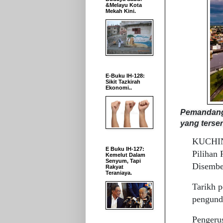
&Melayu Kota
Mekah Kini.
E-Buku IH-128:
Sikit Tazkirah
Ekonomi..
Pemandang
yang terse
KUCHING
E Buku IH-127:
Pilihan
Kemelut Dalam
Senyum, Tapi
Disembe
Rakyat
Teraniaya.
Tarikh 
pengund
Pengeru