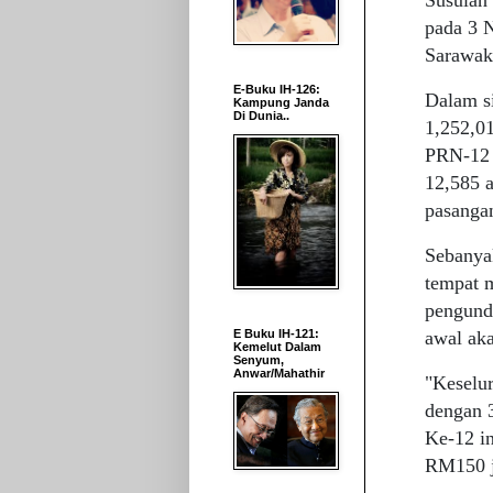
pada 3 
Sarawak
E-Buku IH-126:
Dalam si
Kampung Janda
Di Dunia..
1,252,01
PRN-12 d
12,585 a
pasangan
Sebanya
tempat 
pengund
awal ak
E Buku IH-121:
Kemelut Dalam
Senyum,
Anwar/Mahathir
"Keselu
dengan 
Ke-12 i
RM150 j