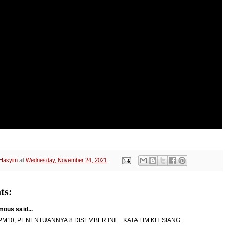
 Hasyim
at
Wednesday, November 24, 2021
ts:
ous said...
PM10, PENENTUANNYA 8 DISEMBER INI… KATA LIM KIT SIANG.