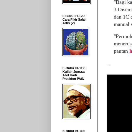
"Bagi k
3 Disem
dan 1C d
E Buku IH-120:
Cara Fikir Salah
manual s
Artis (2)
"Permoh
menerus
pautan
h
...
E-Buku IH-112:
Kuliah Jumaat
Abd Hadi
Presiden PAS.
E-Buku IH-115: