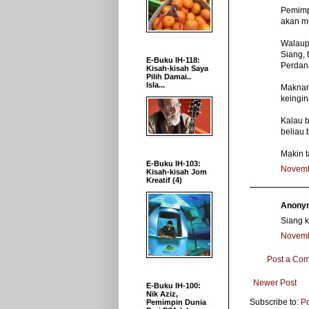
Pemimpi
akan m
Walaupu
Siang, 
E-Buku IH-118:
Perdana
Kisah-kisah Saya
Pilih Damai..
Isla...
Maknany
keingin
Kalau b
beliau 
Makin t
E-Buku IH-103:
Novemb
Kisah-kisah Jom
Kreatif (4)
Anonym
Siang k
Novemb
Post a Co
Newer Post
E-Buku IH-100:
Nik Aziz,
Subscribe to:
P
Pemimpin Dunia