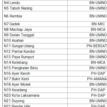
N4 Lendu
BN-UMNO
N5 Taboh Naning
BN-UMNO
N6 Rembia
BN-UMNO
N7 Gadek
BN-MIC
N8 Machap Jaya
BN-MCA
N9 Durian Tunggal
BN-UMNO
N10 Asahan
BN-UMNO
N11 Sungai Udang
PN-BERSA
N12 Pantai Kundor
BN-UMNO
N13 Paya Rumput
BN-UMNO
N14 Kelebang
BN-MCA
N15 Pengkalan Batu
BN-UMNO
N16 Ayer Keroh
PH-DAP
N17 Bukit Katil
PH-AMANA
N18 Ayer Molek
BN-UMNO
N19 Kesidang
PH-DAP
N20 Kota Laksamana
PH-DAP
N21 Duyong
BN-UMNO
N22 Bandar Hilir
PH-DAP