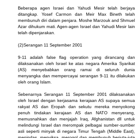
Beberapa agen Israei dan Yahudi Mesir telah berjaya
ditangkap. Yosef Carmon dan Meir Max Bineth telah
membunuh diri dalam penjara. Moshe Marzouk and Shmuel
Azar dihukum mati. Agen-agen Israel dan Yahudi Mesir lain
telah dipenjarakan.
(2)Serangan 11 September 2001
9-11 adalah false flag operation yang dirancang dan
dilaksanakan oleh Israel ke atas negara Amerika Syarikat
(AS) menyebabkan orang ramai di seluruh dunia
menyangka dan mempercayai serangan 9-11 itu dilakukan
oleh orang Islam.
Sebenarnya Serangan 11 September 2001 dilaksanakan
oleh Israel dengan kerjasama kerajaan AS supaya semua
rakyat AS dan Eropah dan sekutu mereka menyokong
penuh tindakan kerajaan AS dan NATO menyerang,
memusnahkan dan menjajah Iraq, Afghanistan dll untuk
melindungi Israel dan merompak pelbagai sumber-sumber
asli seperti minyak di negara Timur Tengah (Middle East),
menindas, menyiksa, merogol dan membunuh berjuta-juta