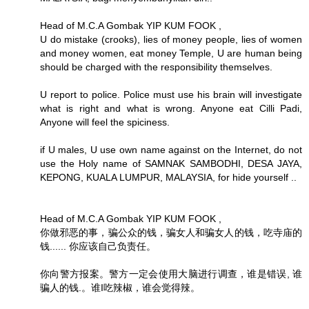
Head of M.C.A Gombak YIP KUM FOOK ,
U do mistake (crooks), lies of money people, lies of women
and money women, eat money Temple, U are human being
should be charged with the responsibility themselves.
U report to police. Police must use his brain will investigate
what is right and what is wrong. Anyone eat Cilli Padi,
Anyone will feel the spiciness.
if U males, U use own name against on the Internet, do not
use the Holy name of SAMNAK SAMBODHI, DESA JAYA,
KEPONG, KUALA LUMPUR, MALAYSIA, for hide yourself ..
Head of M.C.A Gombak YIP KUM FOOK ,
你做邪恶的事，骗公众的钱，骗女人和骗女人的钱，吃寺庙的
钱...... 你应该自己负责任。
你向警方报案。警方一定会使用大脑进行调查，谁是错误, 谁
骗人的钱.。谁I吃辣椒，谁会觉得辣。