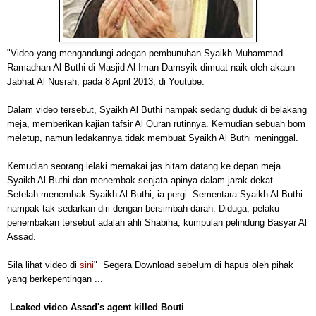
"Video yang mengandungi adegan pembunuhan Syaikh Muhammad
Ramadhan Al Buthi di Masjid Al Iman Damsyik dimuat naik oleh akaun
Jabhat Al Nusrah, pada 8 April 2013, di Youtube.
Dalam video tersebut, Syaikh Al Buthi nampak sedang duduk di belakang
meja, memberikan kajian tafsir Al Quran rutinnya. Kemudian sebuah bom
meletup, namun ledakannya tidak membuat Syaikh Al Buthi meninggal.
Kemudian seorang lelaki memakai jas hitam datang ke depan meja
Syaikh Al Buthi dan menembak senjata apinya dalam jarak dekat.
Setelah menembak Syaikh Al Buthi, ia pergi. Sementara Syaikh Al Buthi
nampak tak sedarkan diri dengan bersimbah darah. Diduga, pelaku
penembakan tersebut adalah ahli Shabiha, kumpulan pelindung Basyar Al
Assad.
Sila lihat video di
sini
"
Segera Download sebelum di hapus oleh pihak
yang berkepentingan ...
Leaked video Assad's agent killed Bouti