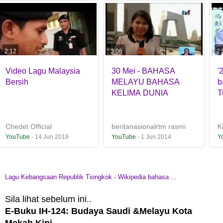
2:12
PRATONTON
3:06
2:
Video Lagu Malaysia
30 Mei - BAHASA
'
Bersih
MELAYU BAHASA
b
KELIMA DUNIA
T
Chedet Official
beritanasionalrtm rasmi
K
YouTube
- 14 Jun 2019
YouTube
- 1 Jun 2014
Y
Lagu Kebangsaan Republik Tiongkok - Wikipedia bahasa ...
Sila lihat sebelum ini..
E-Buku IH-124: Budaya Saudi &Melayu Kota
Mekah Kini