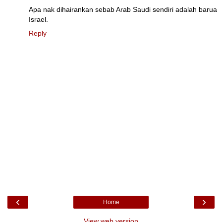
Apa nak dihairankan sebab Arab Saudi sendiri adalah barua
Israel.
Reply
‹
›
Home
View web version