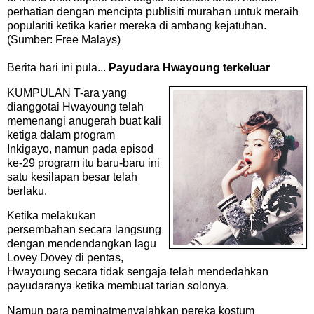
perhatian dengan mencipta publisiti murahan untuk meraih
populariti ketika karier mereka di ambang kejatuhan.
(Sumber: Free Malays)
Berita hari ini pula...
Payudara Hwayoung terkeluar
K
UMPULAN T-ara yang
dianggotai Hwayoung telah
memenangi anugerah buat kali
ketiga dalam program
Inkigayo, namun pada episod
ke-29 program itu baru-baru ini
satu kesilapan besar telah
berlaku.
Ketika melakukan
persembahan secara langsung
dengan mendendangkan lagu
Lovey Dovey di pentas,
Hwayoung secara tidak sengaja telah mendedahkan
payudaranya ketika membuat tarian solonya.
Namun para peminatmenyalahkan pereka kostum