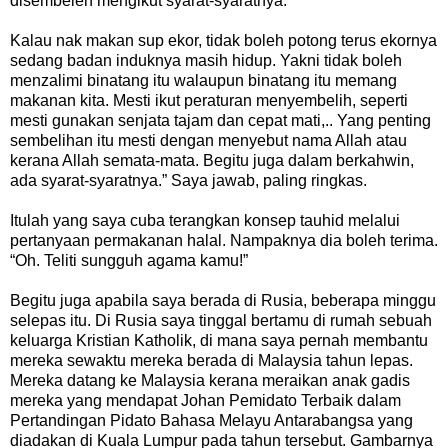
disembeleh mengikut syarat-syaratnya.
Kalau nak makan sup ekor, tidak boleh potong terus ekornya
sedang badan induknya masih hidup. Yakni tidak boleh
menzalimi binatang itu walaupun binatang itu memang
makanan kita. Mesti ikut peraturan menyembelih, seperti
mesti gunakan senjata tajam dan cepat mati,.. Yang penting
sembelihan itu mesti dengan menyebut nama Allah atau
kerana Allah semata-mata. Begitu juga dalam berkahwin,
ada syarat-syaratnya.” Saya jawab, paling ringkas.
Itulah yang saya cuba terangkan konsep tauhid melalui
pertanyaan permakanan halal. Nampaknya dia boleh terima.
“Oh. Teliti sungguh agama kamu!”
Begitu juga apabila saya berada di Rusia, beberapa minggu
selepas itu. Di Rusia saya tinggal bertamu di rumah sebuah
keluarga Kristian Katholik, di mana saya pernah membantu
mereka sewaktu mereka berada di Malaysia tahun lepas.
Mereka datang ke Malaysia kerana meraikan anak gadis
mereka yang mendapat Johan Pemidato Terbaik dalam
Pertandingan Pidato Bahasa Melayu Antarabangsa yang
diadakan di Kuala Lumpur pada tahun tersebut. Gambarnya